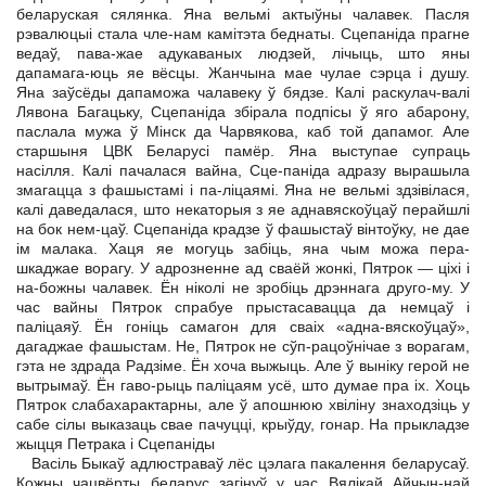
беларуская сялянка. Яна вельмі актыўны чалавек. Пасля
рэвалюцыі стала чле-нам камітэта беднаты. Сцепаніда прагне
ведаў, пава-жае адукаваных людзей, лічыць, што яны
дапамага-юць яе вёсцы. Жанчына мае чулае сэрца і душу.
Яна заўсёды дапаможа чалавеку ў бядзе. Калі раскулач-валі
Лявона Багацьку, Сцепаніда збірала подпісы ў яго абарону,
паслала мужа ў Мінск да Чарвякова, каб той дапамог. Але
старшыня ЦВК Беларусі памёр. Яна выступае супраць
насілля. Калі пачалася вайна, Сце-паніда адразу вырашыла
змагацца з фашыстамі і па-ліцаямі. Яна не вельмі здзівілася,
калі даведалася, што некаторыя з яе аднавяскоўцаў перайшлі
на бок нем-цаў. Сцепаніда крадзе ў фашыстаў вінтоўку, не дае
ім малака. Хаця яе могуць забіць, яна чым можа пера-
шкаджае ворагу. У адрозненне ад сваёй жонкі, Пятрок — ціхі і
на-божны чалавек. Ён ніколі не зробіць дрэннага друго-му. У
час вайны Пятрок спрабуе прыстасавацца да немцаў і
паліцаяў. Ён гоніць самагон для сваіх «адна-вяскоўцаў»,
дагаджае фашыстам. Не, Пятрок не сўп-рацоўнічае з ворагам,
гэта не здрада Радзіме. Ён хоча выжыць. Але ў выніку герой не
вытрымаў. Ён гаво-рыць паліцаям усё, што думае пра іх. Хоць
Пятрок слабахарактарны, але ў апошнюю хвіліну знаходзіць у
сабе сілы выказаць свае пачуцці, крыўду, гонар. На прыкладзе
жыцця Петрака і Сцепаніды
Васіль Быкаў адлюстраваў лёс цэлага пакалення беларусаў.
Кожны чацвёрты беларус загінуў у час Вялікай Айчын-най