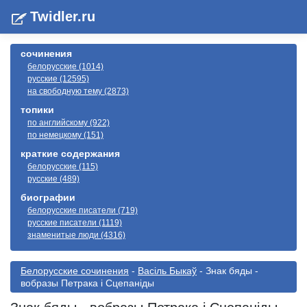
Twidler.ru
сочинения
белорусские (1014)
русские (12595)
на свободную тему (2873)
топики
по английскому (922)
по немецкому (151)
краткие содержания
белорусские (115)
русские (489)
биографии
белорусские писатели (719)
русские писатели (1119)
знаменитые люди (4316)
Белорусские сочинения
-
Васіль Быкаў
- Знак бяды -
вобразы Петрака і Сцепаніды