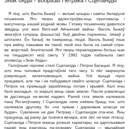
Знак бяды - вобразы Петрака і Сцепаніды
Я лічу, што Васіль Быкаў — вельмі шчыры і навіты беларускі
пісьменнік. Яго творы адлюстроўва-юць прыгожасць і
магутнасць нашай роднай мовы. Гэтаму пісьменніку давялося
зведаць усе жахі Вялі-кай Айчыннай вайны. Васіль Быкаў
змагаўся супраць фашыстаў, быў двойчы паранены, ляжаў у
шпіталях. Ён бачыў, як паміраюць людзі. Васіль Быкаў піша
пра вайну, паказвае яе такой, якой яна была на самай спра-
ве: жорсткай, бязлітаснай. Яго творы перакладзены больш чым
на пяцьдзесят моў свету. У 1982 годзе пабачыла свет
аповесць «Знак бяды».
Галоўнымі героямі сталі Сцепаніда і Пятрок Багацькі. Я лічу,
што яны тыповыя прадстаўнікі таго часу. Іх лёс закранула
рэвалюцыя, калектывізацыя, вайна. Усё жыццё героі
працавалі, але так і не пабудавалі свайго шчасця. Сцепаніда і
Пятрок на пражыццё зарабляюць потам і крывёй. Калі яны
былі маладыя, то марылі мець сваю зямлю. Пасля рэвалюцыі
ім дастаецца не-вялікі надзел. Раней гэта зямля належала
пану Яхі-моўскаму. I Сцепанідзе неяк няёмка браць тое, што
належала другому, бо «на чужым і дармовым шчасця не
будзе». Сумленне не дае Петраку і Сцепанідзе спа-кою. Яны
працуюць ад ранку да позняга вечара, але лёс не мае літасці.
Сцепаніда і Пятрок маюць розныя характары, на аднолькавыя
падзеі яны рэагуюць па-рознаму. Сцепаніда — звычайная