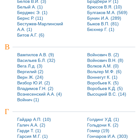
Белов В.И. (3)
Брэдбери Р. (1)
Белый А. (1)
Брюсов В.Я. (10)
Берджес Э. (1)
Булгаков М.А. (569)
Бернс Р. (11)
Бунин И.А. (289)
Бестужев-Марлинский
Быков В.П. (81)
А.А. (1)
Бюхнер Г. (1)
Битов А.Г. (6)
В
Вампилов А.В. (9)
Войнович В. (2)
Васильев Б.Л. (32)
Войнович В.Н. (8)
Вега Л.д. (3)
Волков А.М. (0)
Вергилий (2)
Вольтер М.Ф. (6)
Верн Ж. (24)
Воннегут К. (1)
Визбор Ю.И. (2)
Воробьев К. (5)
Владимов Г.Н. (2)
Воробьев К.Д. (5)
Вознесенский А.А. (4)
Высоцкий В.С. (14)
Войнич (1)
Г
Гайдар А.П. (10)
Голдинг У.Д. (1)
Галич А.А. (2)
Гольдони К. (2)
Гарди Т. (1)
Гомер (19)
Гарсия М.Г. (1)
Гончаров И.А. (303)