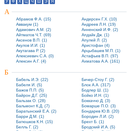
У
Ф
Х
Ц
Ч
Ш
Э
Я
А
Абрамов Ф.А. (15)
Андерсен Г.Х. (10)
Аввакум (1)
Андреев Л.Н. (19)
Адамович А.М. (2)
Анненский И.Ф. (2)
Айтматов Ч.Т. (69)
Апдайк Дж. (1)
Аксенов В.П. (1)
Апулей Л. (2)
Акулов И.И. (1)
Аристофан (4)
Акутагава Р. (2)
Арцыбашев М.П. (1)
Алексиевич С.А. (0)
Астафьев В.П. (97)
Алексин А.Г. (4)
Ахматова А.А. (161)
Б
Бабель И.Э. (22)
Бичер-Стоу Г. (2)
Бабеля И. (5)
Блок А.А. (317)
Бажов П.П. (5)
Бодлер Ш. (1)
Байрон Д.Г. (25)
Бойко И.Н. (1)
Бальзак О. (28)
Боккаччо Д. (3)
Бальмонт К.Д. (7)
Бомарше П.О. (3)
Баратынский Е.А. (2)
Бондарев Ю.В. (20)
Барри Д.М. (1)
Бородин Л.И. (2)
Батюшков К.Н. (15)
Брехт Б. (1)
Белль Г. (2)
Бродский И.А. (5)