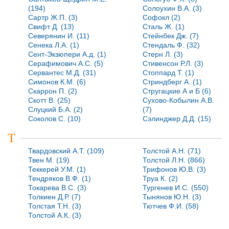
(194)
Солоухин В.А. (3)
Сартр Ж.П. (3)
Софокл (2)
Свифт Д. (13)
Сталь Ж. (1)
Северянин И. (11)
Стейнбек Дж. (7)
Сенека Л.А. (1)
Стендаль Ф. (32)
Сент-Экзюпери А.д. (1)
Стерн Л. (3)
Серафимович А.С. (5)
Стивенсон Р.Л. (3)
Сервантес М.Д. (31)
Стоппард Т. (1)
Симонов К.М. (6)
Стриндберг А. (1)
Скаррон П. (2)
Стругацкие А и Б (6)
Скотт В. (25)
Сухово-Кобылин А.В.
Слуцкий Б.А. (2)
(7)
Соколов С. (10)
Сэлинджер Д.Д. (15)
Т
Твардовский А.Т. (109)
Толстой А.Н. (71)
Твен М. (19)
Толстой Л.Н. (866)
Теккерей У.М. (1)
Трифонов Ю.В. (3)
Тендряков В.Ф. (1)
Труа К. (2)
Токарева В.С. (3)
Тургенев И.С. (550)
Толкиен Д.Р. (7)
Тынянов Ю.Н. (3)
Толстая Т.Н. (3)
Тютчев Ф.И. (58)
Толстой А.К. (3)