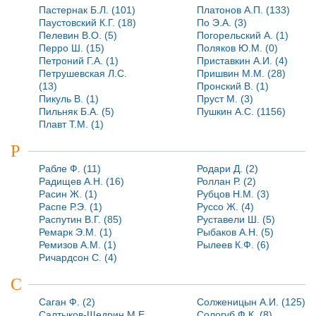
Пастернак Б.Л. (101)
Платонов А.П. (133)
Паустовский К.Г. (18)
По Э.А. (3)
Пелевин В.О. (5)
Погорельский А. (1)
Перро Ш. (15)
Поляков Ю.М. (0)
Петроний Г.А. (1)
Приставкин А.И. (4)
Петрушевская Л.С.
Пришвин М.М. (28)
(13)
Пронский В. (1)
Пикуль В. (1)
Пруст М. (3)
Пильняк Б.А. (5)
Пушкин А.С. (1156)
Плавт Т.М. (1)
Р
Рабле Ф. (11)
Родари Д. (2)
Радищев А.Н. (16)
Роллан Р. (2)
Расин Ж. (1)
Рубцов Н.М. (3)
Распе Р.Э. (1)
Руссо Ж. (4)
Распутин В.Г. (85)
Руставели Ш. (5)
Ремарк Э.М. (1)
Рыбаков А.Н. (5)
Ремизов А.М. (1)
Рылеев К.Ф. (6)
Ричардсон С. (4)
С
Саган Ф. (2)
Солженицын А.И. (125)
Салтыков-Щедрин М.Е.
Сологуб Ф.К. (8)