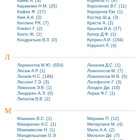
Камю А. (9)
Корнель П. (4)
Карамзин Н.М. (25)
Короленко В.Г. (11)
Кафка Ф. (17)
Коршунов Евг. (1)
Ким А.А. (2)
Костер Ш.д. (3)
Киплинг Р.К. (7)
Кристи А. (2)
Клейст Г. (2)
Крылов И.А. (17)
Кокто Ж. (1)
Купер Д.Ф. (1)
Кондратьев В.Л. (0)
Куприн А.И. (194)
Кэрролл Л. (4)
Л
Лермонтов М.Ю. (654)
Лихачев Д.С. (1)
Лесаж А.Р. (1)
Ломоносов М. (7)
Лесков Н.С. (146)
Ломоносов М.В. (5)
Лессинг Г.Э. (3)
Лонгфелло Г. (3)
Лимонов Э.В. (1)
Лондон Дж. (10)
Линдгрен А.Э. (6)
Лорка Ф.Г. (1)
Липатов В.В. (2)
М
Маканин В.С. (1)
Мериме П. (12)
Макаренко А.С. (1)
Метерлинк М. (4)
Макиавелли Н. (1)
Милн А.А. (2)
Мандельштам О.Э.
Мильтон Дж. (7)