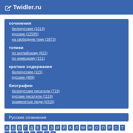
Twidler.ru
сочинения
белорусские (1014)
русские (12595)
на свободную тему (2873)
топики
по английскому (922)
по немецкому (151)
краткие содержания
белорусские (115)
русские (489)
биографии
белорусские писатели (719)
русские писатели (1119)
знаменитые люди (4316)
Русские сочинения
А
Б
В
Г
Д
Е
Ж
З
И
Й
К
Л
М
Н
О
П
Р
С
Т