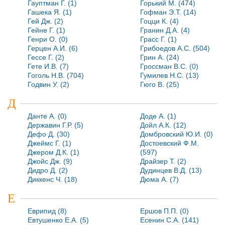
Гауптман Г. (1)
Горький М. (474)
Гашека Я. (1)
Гофман Э.Т. (14)
Гей Дж. (2)
Гоцци К. (4)
Гейне Г. (1)
Гранин Д.А. (4)
Генри О. (0)
Грасс Г. (1)
Герцен А.И. (6)
Грибоедов А.С. (504)
Гессе Г. (2)
Грин А. (24)
Гете И.В. (7)
Гроссман В.С. (0)
Гоголь Н.В. (704)
Гумилев Н.С. (13)
Годвин У. (2)
Гюго В. (25)
Д
Данте А. (0)
Доде А. (1)
Державин Г.Р. (5)
Дойл А.К. (12)
Дефо Д. (30)
Домбровский Ю.И. (0)
Джеймс Г. (1)
Достоевский Ф.М.
Джером Д.К. (1)
(597)
Джойс Дж. (9)
Драйзер Т. (2)
Дидро Д. (2)
Дудинцев В.Д. (13)
Диккенс Ч. (18)
Дюма А. (7)
Е
Еврипид (8)
Ершов П.П. (0)
Евтушенко Е.А. (5)
Есенин С.А. (141)