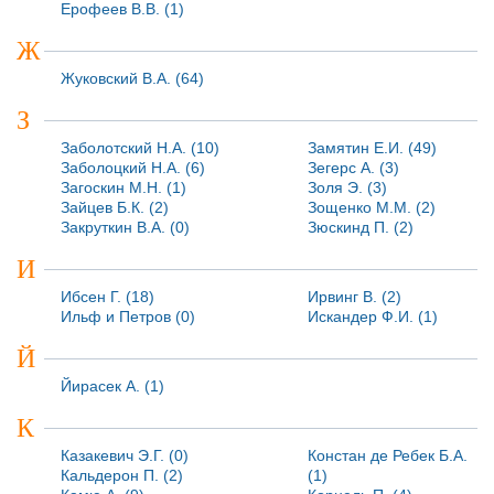
Ерофеев В.В. (1)
Ж
Жуковский В.А. (64)
З
Заболотский Н.А. (10)
Замятин Е.И. (49)
Заболоцкий Н.А. (6)
Зегерс А. (3)
Загоскин М.Н. (1)
Золя Э. (3)
Зайцев Б.К. (2)
Зощенко М.М. (2)
Закруткин В.А. (0)
Зюскинд П. (2)
И
Ибсен Г. (18)
Ирвинг В. (2)
Ильф и Петров (0)
Искандер Ф.И. (1)
Й
Йирасек А. (1)
К
Казакевич Э.Г. (0)
Констан де Ребек Б.А.
Кальдерон П. (2)
(1)