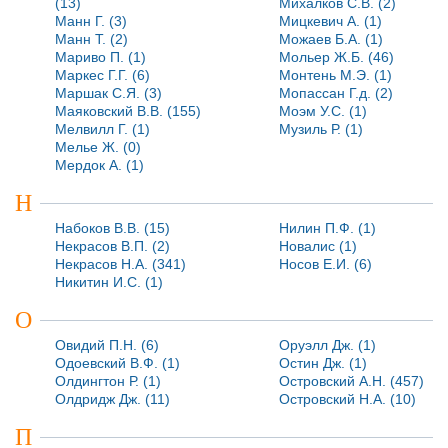
(13)
Михалков С.В. (2)
Манн Г. (3)
Мицкевич А. (1)
Манн Т. (2)
Можаев Б.А. (1)
Мариво П. (1)
Мольер Ж.Б. (46)
Маркес Г.Г. (6)
Монтень М.Э. (1)
Маршак С.Я. (3)
Мопассан Г.д. (2)
Маяковский В.В. (155)
Моэм У.С. (1)
Мелвилл Г. (1)
Музиль Р. (1)
Мелье Ж. (0)
Мердок А. (1)
Н
Набоков В.В. (15)
Нилин П.Ф. (1)
Некрасов В.П. (2)
Новалис (1)
Некрасов Н.А. (341)
Носов Е.И. (6)
Никитин И.С. (1)
О
Овидий П.Н. (6)
Оруэлл Дж. (1)
Одоевский В.Ф. (1)
Остин Дж. (1)
Олдингтон Р. (1)
Островский А.Н. (457)
Олдридж Дж. (11)
Островский Н.А. (10)
П