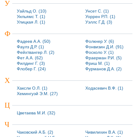
У
Уайльд О. (10)
Унсет С. (1)
Уильямс Т. (1)
Уоррен Р.П. (1)
Улицкая Л. (1)
Уэллс Г.Д. (3)
Ф
Фадеев А.А. (50)
Фолкнер У. (6)
Фаулз Д.Р. (1)
Фонвизин Д.И. (91)
Фейхтвангер Л. (2)
Фосколо У. (1)
Фет А.А. (62)
Фраерман Р.И. (5)
Филдинг Г. (3)
Фриш М. (1)
Флобер Г. (24)
Фурманов Д.А. (2)
Х
Хаксли О.Л. (1)
Ходасевич В.Ф. (1)
Хемингуэй Э.М. (27)
Ц
Цветаева М.И. (32)
Ч
Чаковский А.Б. (2)
Чивилихин В.А. (1)