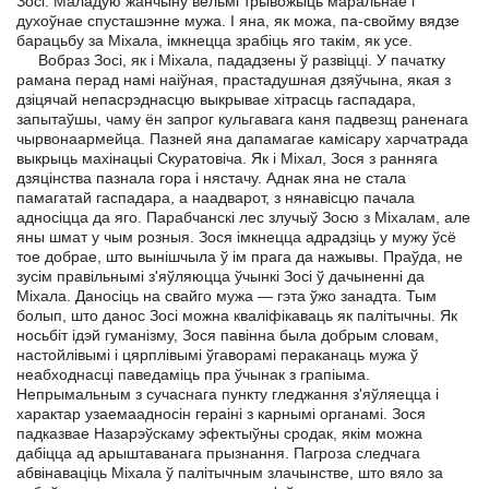
Зосi. Маладую жанчыну вельмi трывожыць маральнае i
духоўнае спусташэнне мужа. I яна, як можа, па-свойму вядзе
барацьбу за Мiхала, iмкнецца зрабiць яго такiм, як усе.
Вобраз Зосi, як i Мiхала, пададзены ў развiццi. У пачатку
рамана перад намi наiўная, прастадушная дзяўчына, якая з
дзiцячай непасрэднасцю выкрывае хiтрасць гаспадара,
запытаўшы, чаму ён запрог кульгавага каня падвезщ раненага
чырвонаармейца. Пазней яна дапамагае камiсару харчатрада
выкрыць махiнацыi Скуратовiча. Як i Мiхал, Зося з ранняга
дзяцiнства пазнала гора i нястачу. Аднак яна не стала
памагатай гаспадара, а наадварот, з нянавiсцю пачала
адносiцца да яго. Парабчанскi лес злучыў Зосю з Мiхалам, але
яны шмат у чым розныя. Зося iмкнецца адрадзiць у мужу ўсё
тое добрае, што вынiшчыла ў iм прага да нажывы. Праўда, не
зусiм правiльнымi з'яўляюцца ўчынкi Зосi ў дачыненнi да
Мiхала. Даносiць на свайго мужа — гэта ўжо занадта. Тым
болып, што данос Зосi можна квалiфiкаваць як палiтычны. Як
носьбiт iдэй гуманiзму, Зося павiнна была добрым словам,
настойлiвымi i цярплiвымi ўгаворамi пераканаць мужа ў
неабходнасцi паведамiць пра ўчынак з грапiыма.
Непрымальным з сучаснага пункту гледжання з'яўляецца i
характар узаемаадносiн гераiнi з карнымi органамi. Зося
падказвае Назарэўскаму эфектыўны сродак, якiм можна
дабiцца ад арыштаванага прызнання. Пагроза следчага
абвiнавацiць Мiхала ў палiтычным злачынстве, што вяло за