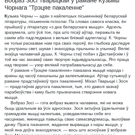
Вобраз Зосi Тварыцкай у рамане Кузьмы
Чорнага "Трэцяе пакаленне"
К
узьма Чорны — адзiн з найлепшых пiсьменнiкаў беларускай
лiтаратуры, пiсьменнiк-псiхолаг. Па словах самога класiка, ён
прыйшоў у лiтаратуру «з дна беларускага жыцця». Адсюль
зразумела, што ўсё тое, пра што пiсаў аўтар, перажыта iм
самiм або падгледжана з вельмi блiзкай адлегласцi. К. Чорны
не толькi расказвае нам пра сваiх герояў, ён глыбока даследуе
iх унутраны свет, шукае i знаходзiць прычыны iх учынкаў. Вялiкi
знаўца чалавечай душы, К. Чорны стаў побач з Дастаеўскiм i ў
той жа час захаваў сваю творчую iндывiдуальнасць. Яго праца
над творамi — узор вялiкай патрабавальнасцi да сябе.
У рамане «Трэцяе пакаленне» паказана жыццё народа i
краiны ад часоў паншчыны да калектывiзацыi. Аўтар сутыкнуў у
рамане прадстаўнiкоў трох пакаленняў. Мiхал Тварыцкi i Зося
— прадстаўнiкi другога пакалення, тыя, хто даволi зазнаў
парабкоўства i каму было прызначана стварэнне новага
жыцця.
Вобраз Зосi — гэта вобраз жывога чалавека, якi не можа
быць iдэальным ва ўсiх адносiнах. Зося актыўна ўдзельнiчае ў
грамадскiм жыццi калектыва, усведамляючы сябе яго
часцiнкаю, iмкнецца павысiць сваю самасвядомасць, выхоўвае
дачку. Прага пазнання, жаданне вырвацца з нары жыцця, у
якой яна доўга знаходзiлася, — вось што асноўнае ў вобразе