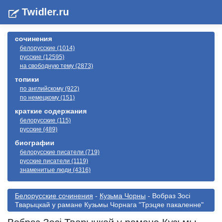
Twidler.ru
сочинения
белорусские (1014)
русские (12595)
на свободную тему (2873)
топики
по английскому (922)
по немецкому (151)
краткие содержания
белорусские (115)
русские (489)
биографии
белорусские писатели (719)
русские писатели (1119)
знаменитые люди (4316)
Белорусские сочинения
-
Кузьма Чорны
- Вобраз Зосi
Тварыцкай у рамане Кузьмы Чорнага "Трэцяе пакаленне"