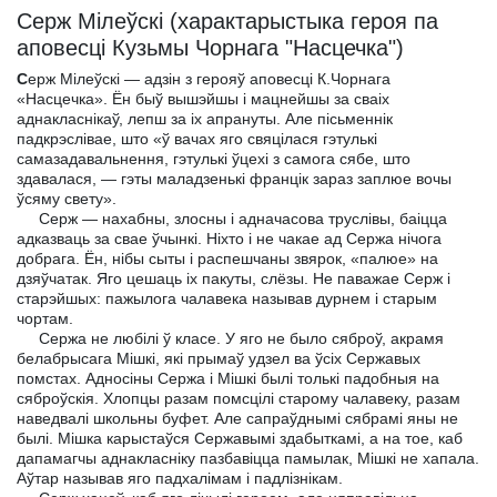
Серж Мілеўскі (характарыстыка героя па
аповесці Кузьмы Чорнага "Насцечка")
С
ерж Мілеўскі — адзін з герояў аповесці К.Чорнага
«Насцечка». Ён быў вышэйшы і мацнейшы за сваіх
аднакласнікаў, лепш за іх апрануты. Але пісьменнік
падкрэслівае, што «ў вачах яго свяцілася гэтулькі
самазадавальнення, гэтулькі ўцехі з самога сябе, што
здавалася, — гэты маладзенькі францік зараз заплюе вочы
ўсяму свету».
Серж — нахабны, злосны і адначасова труслівы, баіцца
адказваць за свае ўчынкі. Ніхто і не чакае ад Сержа нічога
добрага. Ён, нібы сыты і распешчаны звярок, «палюе» на
дзяўчатак. Яго цешаць іх пакуты, слёзы. Не паважае Серж і
старэйшых: пажылога чалавека называв дурнем і старым
чортам.
Сержа не любілі ў класе. У яго не было сяброў, акрамя
белабрысага Мішкі, які прымаў удзел ва ўсіх Сержавых
помстах. Адносіны Сержа і Мішкі былі толькі падобныя на
сяброўскія. Хлопцы разам помсцілі старому чалавеку, разам
наведвалі школьны буфет. Але сапраўднымі сябрамі яны не
былі. Мішка карыстаўся Сержавымі здабыткамі, а на тое, каб
дапамагчы аднакласніку пазбавіцца памылак, Мішкі не хапала.
Аўтар называв яго падхалімам і падлізнікам.