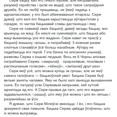
Серж хацеў, каб яго лічылі героем, але няправільна
разумеў геройства і зусім не ведаў, што такое сапраўдная
дружба. Ён не любіў працаваць, не ўмеў ладзіць з
аднакласнікамі, у яго былі абмежаваныя інтарэсы. Серж
думаў, што калі яго бацька карыстаецца аўтарытэтам у
горадзе, то частка бацькавай славы дастанецца і яму.
Серж не паважаў сваіх бацькоў, даваў загады бацьку, мог
крыкнуць на маці. Ён ніколі не сумняваўся, што бацька або
маці выканаюць усе яго жаданні. Серж нават не прасіў у
бацькоў машыну, грошы, а патрабаваў. 3 кожным разам
хлопчык станавіўся ўсё больш нахабным. Аўтару не
падабаецца яго герой. Гэта бачна па апісаннях учынкаў,
размовы Сержа з іншымі людзьмі. Вось як К.Чорны апісвае
патрабаванні Сержа: «закрычаў... прарэзлівым, пісклівым і
распешчаным голасам», «яўкнуў», «запішчаў другі раз».
Серж меў усё, што можна купіць за грошы, але не меў
самага галоўнага — бацькоўскай увагі. Бацька Сержа быў
вельмі заняты чалавек. Яму не было калі заняцца выхаваннем
сына. Ён патураў усім Сержавым капрызам, каб хутчэй
адчапіцца ад яго. А Серж прывык да таго, што яго жаданні
задавальняліся, і рашыў, што яму ўсё можна і што ён лепшы і
разумнейшы за ўсіх.
Я думаю, што Серж Мілеўскі зменіцца. I ён, і яго бацька
зразумелі свае памылкі. Бацька Сержа цвёрда ўпэўнены, што
іх можна выправіць.