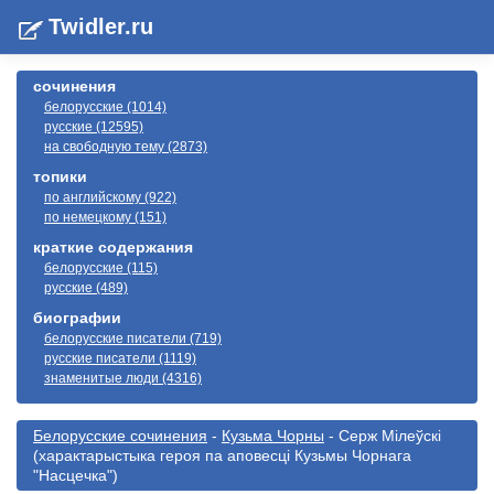
Twidler.ru
сочинения
белорусские (1014)
русские (12595)
на свободную тему (2873)
топики
по английскому (922)
по немецкому (151)
краткие содержания
белорусские (115)
русские (489)
биографии
белорусские писатели (719)
русские писатели (1119)
знаменитые люди (4316)
Белорусские сочинения
-
Кузьма Чорны
- Серж Мілеўскі
(характарыстыка героя па аповесці Кузьмы Чорнага
"Насцечка")