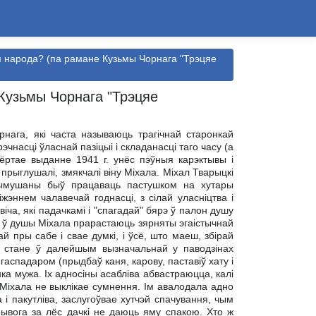
м народа? (па рамане Кузьмы Чорнага "Трэцяе
 Кузьмы Чорнага "Трэцяе
нага, які часта называюць трагічнай старонкай
чнасці ўласнай пазіцыі і складанасці таго часу (а
ёртае выданне 1941 г. унёс пэўныя карэктывы і
 прыглушалі, змякчалі віну Міхала. Міхал Тварыцкі
вымушаны быў працаваць пастушком на хутары
іжэннем чалавечай годнасці, з сілай уласніцтва і
ча, які падачкамі і "спагадай" бярэ ў палон душу
а ў душы Міхала прарастаюць зярняты эгаістычнай
й пры сабе і свае думкі, і ўсё, што маеш, збірай
ва, стане ў далейшым вызначальнай у паводзінах
аспадаром (прыдбаў каня, карову, паставіў хату і
нка мужа. Іх адносіны асабліва абвастраюцца, калі
 Міхала не выклікае сумнення. Ім авалодала адно
і пакутліва, заслугоўвае хутчэй спачування, чым
рывога за лёс дачкі не даюць яму спакою. Хто ж