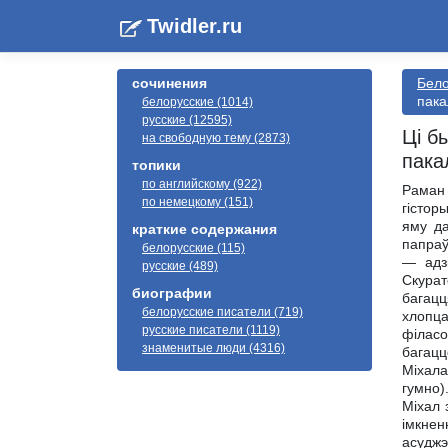
Twidler.ru
сочинения
Бело
пака
белорусские (1014)
русские (12595)
Ці б
на свободную тему (2873)
пака
топики
по английскому (922)
Раман 
по немецкому (151)
гістор
яму да
краткие содержания
папраў
белорусские (115)
— адз
русские (489)
Скурат
биографии
багацц
белорусские писатели (719)
хлопца
русские писатели (1119)
філасо
знаменитые люди (4316)
багацц
Міхала
гумно)
Міхал 
імкнен
асуджэ