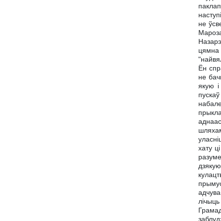
паклап
наступ
не ўсв
Мароза
Назарэ
цямна 
"найвя
Ён спр
не бач
якую і
пускаў
набале
прыкла
аднаас
шляхам
уласні
хату ц
разуме
дзякую
кулацт
прыму
адчува
лічыць
Грамад
заблуд