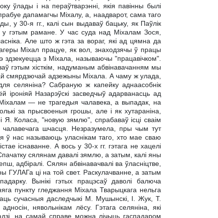
оку ўлады і на пераўтварэнні, якія павінны былі
прабуе дапамагчы Міхалу, а, наадварот, сама таго
 у 30-я гг., калі сын выдаваў бацьку, як Паўлік
к у гэтым рамане. У час суда над Міхалам Зося,
асніка. Але што ж гэта за вораг, які ад цямна да
агеры Міхал працуе, як вол, знаходзячы ў працы
э здзекуецца з Міхала, называючы "працавічком".
азаў гэтым хісткім, надуманым абвінавачанням мы
ай смярдзючай адзежыны Міхала. А чаму ж улада,
 для селяніна? Сабраную ж капейку аднаасобнік
ёй іроніяй Назарэўскі засведчыў адарванасць ад
Міхалам — не трагедыя чалавека, а выпадак, на
ькі за прысвоеныя грошы, але і як хутараніна,
і Я. Коласа, "новую зямлю", спрабаваў ісці сваім
а чалавечага шчасця. Незразумела, пры чым тут
ня ў нас называюць уласнікам таго, хто мае сваю
тае існаванне. А вось у 30-х гг. гэтага не хацелі
 Спачатку сялянам давалі зямлю, а затым, калі яны
епш, адбіралі. Сялян абвінавачвалі ва ўласніцтве,
ы ГУЛАГа ці на той свет. Раскулачванне, а затым
адарку. Вынікі гэтых працэсаў даволі балюча
няга пункту гледжання Міхала Тварыцкага нельга
аць сучасныя даследчыкі М. Мушынскі, I. Жук, Т.
дносін, нявольнікам лёсу. Гэтага селяніна, які
юдзі, на самай справе можна лічыць гаспадаром