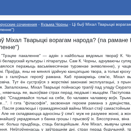
русские сочинения
-
Кузьма Чорны
- Ці быў Міхал Тварыцкі ворага
ленне")
ыў Міхал Тварыцкі ворагам народа? (па рамане
ленне")
"Трэцяе пакаленне" — адзін з найбольш вядомых твораў К. Чор
ыі беларускай культуры і літаратуры. Сам К. Чорны, адчуваючы супярэ
вялося перажыць васьмімесячнае турэмнае зняволенне), у чацв
кі. Праўда, яны не мянялі ідэйную канцэпцыю твора, а толькі кроху
ін з галоўных герояў рамана. Каб пракарміць сям'ю, Міхал 
овіча. Тут ён сустрэўся з жорсткімі законамі эксплуатацыі, з прын
я. Запалоханы, Міхал Тварыцкі пойнасцю трапіў пад уладу Скуратові
, нявечыць яе, выхоўвае страх перад людзьмі і жыццём. Паступов
фіі: "Спадзявайся толькі на сябе, бо чалавек чалавеку воўк. Трыма
е...". І гэта "філасофія", засвоеная героем рамана з дзяцінст
. Пасля рэвалюцыі і грамадзянскай вайны Міхал стаў самастойным г
. Але не складваюцца адносіны ў сям'і: муж не разумее жонкі, а жо
знайшоў украдзеныя з банка грошы і прысвоіў іх. Бясспрэчна, віна
не: больш прыдбаць, стаць багацейшым. Але Міхал, жывучы цяжка 
ння. Няўпэўненасць у заўтрашнім дні, страх перад будучыняй, т