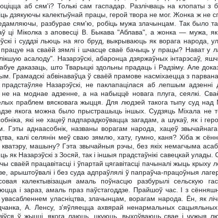
оціцца аб сям'і? Толькі сам гаспадар. Разлічваць на клопаты з б
іць дзякуючы калектыўнай працы, герой твора не мог. Жонка ж не с
едамляючы, разбурае сям'ю, робіць мужа злачынцам. Так было тады,
ў ці Міколка з аповесці В. Быкава "Аблава", а жонка — мужа, я
ўскі і суддзі льюць на яго бруд, выкрываюць як ворага народа, ул
працуе на сваёй зямлі і шчасце сваё бачыць у працы? Нават у л
лікшую асалоду". Назарэўскі, абаронца дзяржаўных інтарэсаў, яшч
абуе даказаць, што Тварыцкі здольны прадаць і Радзіму. Але док
ым. Грамадскі абвінаваўца ў сваёй прамове насміхаецца з парван
 прадстаўляе Назарэўскі, не паклапацілася аб лепшым адзенні
 не на моднае адзенне, а на набыццё новага плуга, сеялкі. Сва
лых праблем вясковага жыцця. Для людзей такога тыпу суд над 
дзе якога можна было прыстрашыць іншых. Судзяць Міхала не тол
обніка, які не хацеў падпарадкоўвацца загадам, а шукаў, як і геро
. Гэты аднаасобнік, названы ворагам народа, хацеў звычайнаг
цтва, калі селянін меў сваю зямлю, хату, гумно, каня? Хіба ж сён
і кватэру, машыну? Гэта звычайныя рэчы, без якіх немагчыма асабіс
ць як Назарэўскі з Зосяй, так і іншыя прадстаўнікі савецкай улады.
чы сваёй працавітасці і ўпартай цягавітасці пачыналі жыць крыху л
ве, арыштоўвалі і без суда адпраўлялі ў папраўча-працоўныя лагер
совая калектывізацыя амаль поўнасцю разбурылі сельскую гасп
юцца і зараз, амаль праз паўстагоддзе. Прайшоў час. І з сённяш
 увасабленнем уласніцтва, злачынцам, ворагам народа. Ён, як ліч
чанка, А. Ленсу, з'яўляецца ахвярай ненармальных сацыяльных а
зіўся ў жыцці, якога лаюць, цкуюць, выхоўваюць свае і чужыя л