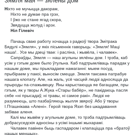
Зямля мая — зялёны дом
Н
іхто не мучыцца дакорам,
Ніхто не думае пра грэх,
I ўжо не стане ягад скора,
Звядуцца жолуд і арэх.
Ніл Гілевіч
Пачаць сваю работу хочацца з радкоў твора Змітрака
Бядулі «Зямля», у якіх пісьменнік гаворыць: «Зямля! Маці
наша!.. Усе мы дзеці твае: і расліна, і жывёла, і чалавек».
Сапраўды, Зямля — наш агульны зялёны дом. I трэба, каб
усім у гэтым доме было ўтульна. Каб падтрымліваць парадак у
нашым доме, мы прыкладаем намаганні: мыем посуд,
прыбіраем у пакоі, выносім смецце. Зямля таксама патрабуе
нашага клопату. Але, на жаль, усё часцей людзі адносяцца да
прыроды па-спажывецку. Яны карыстаюцца яе багаццем, пры
гэтым, як у творы А.Жука «Стары бабёр», не пакідаюць пасля
сябе «ні прысадаў, ні травы, ні самое ракі». Людзі не
разумеюць, што пазбаўляюць жылля звяроў. Або ў творы
І.Пташнікава «Алені». Герой твора Язэп без шкадавання
забівае аленя.
Калі мы жывём у агульным доме, то трэба падтрымліваць
добрасуседскія адносіны з усімі іншымі жыхарамі.
Чалавек павінен быць гаспадаром і клапаціцца пра «братоў
нашых меншых».