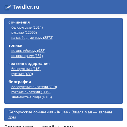
Twidler.ru
сочинения
белорусские (1014)
русские (12595)
на свободную тему (2873)
топики
по английскому (922)
по немецкому (151)
краткие содержания
белорусские (115)
русские (489)
биографии
белорусские писатели (719)
русские писатели (1119)
знаменитые люди (4316)
Белорусские сочинения
-
Іншае
- Зямля мая — зялёны
дом