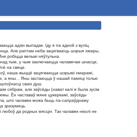
ецца адзін выпадак. Іду я па адной з вуліц.
 сонца. Але раптам неба зацягваюць шэрыя хмары,
Мне робіцца вельмі няўтульна.
ад тым, у чым заключаецца чалавечае шчасце,
ўсё на свеце.
оў, наша жыццё зацягваецца шэрымі хмарамі,
, а яны... Яны застаюцца ў нашай памяці толькі
аштоўнасці сваіх душ.
ім сябрам, але заўсёды (нават калі я была зусім
лемы. Ён частаваў мяне цукеркамі, заўсёды
мела, што чалавек можа быць па-сапраўднаму
ца зразумець.
любоў да родных мясцін. Так чалавек ніколі не