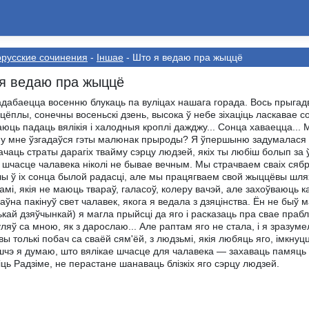
русские сочинения
-
Іншае
- Што я ведаю пра жыццё
я ведаю пра жыццё
адабаецца восенню блукаць па вуліцах нашага горада. Вось прыгадва
 цёплы, сонечны восеньскі дзень, высока ў небе зіхаціць ласкавае
юць падаць вялікія і халодныя кроплі дажджу... Сонца хаваецца... 
не ўзгадаўся гэты малюнак прыроды? Я ўпершыню задумалася н
ачаць страты дарагіх твайму сэрцу людзей, якіх ты любіш болып за 
асце чалавека ніколі не бывае вечным. Мы страчваем сваіх сябр
ы ў іх сонца былой радасці, але мы працягваем свой жыццёвы шлях
амі, якія не маюць твараў, галасоў, колеру вачэй, але захоўваюць к
а пакінуў свет чалавек, якога я ведала з дзяцінства. Ён не быў ма
кай дзяўчынкай) я магла прыйсці да яго і расказаць пра свае праб
ляў са мною, як з дарослаю... Але раптам яго не стала, і я зразу
вы толькі побач са сваёй сям'ёй, з людзьмі, якія любяць яго, імкнуц
 я думаю, што вялікае шчасце для чалавека — захаваць памяць і 
іць Радзіме, не перастане шанаваць блізкіх яго сэрцу людзей.