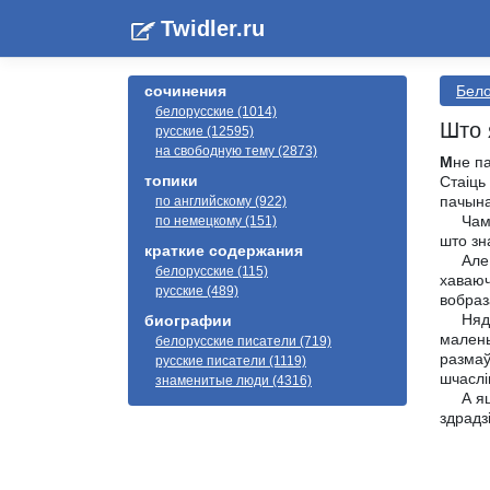
Twidler.ru
сочинения
Бело
белорусские (1014)
Што 
русские (12595)
на свободную тему (2873)
М
не п
топики
Стаіць
пачына
по английскому (922)
Чаму м
по немецкому (151)
што зн
краткие содержания
Але шч
белорусские (115)
хаваюч
русские (489)
вобраз
Нядаўн
биографии
малень
белорусские писатели (719)
размаў
русские писатели (1119)
шчаслі
знаменитые люди (4316)
А яшчэ
здрадз