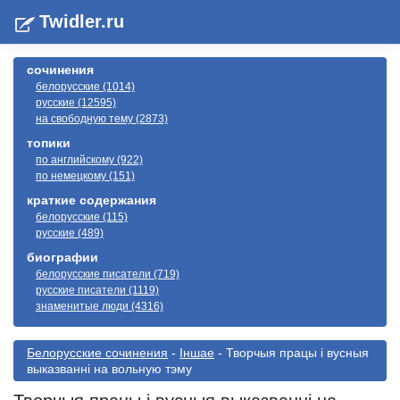
Twidler.ru
сочинения
белорусские (1014)
русские (12595)
на свободную тему (2873)
топики
по английскому (922)
по немецкому (151)
краткие содержания
белорусские (115)
русские (489)
биографии
белорусские писатели (719)
русские писатели (1119)
знаменитые люди (4316)
Белорусские сочинения
-
Іншае
- Творчыя працы і вусныя
выказванні на вольную тэму