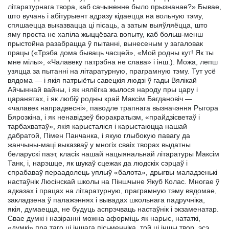
літаратурнага твора, каб сачыненне было прызнанае?» Бывае,
што вучань і абітурыент адразу кідаецца на вольную тэму,
спяшаецца выказвацца ці пісаць, а затым выяўляёцца, што
яму проста не хапіла жыццёвага вопыту, каб больш-менш
прыстойна разабрацца ў пытанні, вынесеным у загаловак
працы («Трэба дома бываць часцей», «Мой родны кут! Як ты
мне мілы», «Чалавеку патрэбна не слава» і інш.). Можа, лепш
узяцца за пытанні на літаратурную, праграмную тэму. Тут усё
вядома — і якія патрыёты савецкія людзі ў гады Вялікай
Айчыннай вайны, і як нялёгка жылося народу пры цару і
царанятах, і як любіў родны край Максім Багдановіч —
«чалавек напрадвесні», паводле трапнага вызначэння Рыгора
Бярозкіна, і як ненавідзеў бюракратызм, «прайдзісветаў і
тарбахватаў», якія карысталіся і карыстаюцца нашай
дабратой, Пімен Панчанка, і якую глыбокую павагу да
жанчыны-маці выказваў у многіх сваіх творах выдатны
беларускі паэт, класік нашай нацыянальнай літаратуры Максім
Танк, і, нарэшце, як шукаў сцежак да людскіх сэрцаў і
спрабаваў пераадолець уплыў «балота», дрыгвы маладзенькі
настаўнік Люсінскай школы на Піншчыне Якуб Колас. Многае ў
адказах і працах на літаратурную, праграмную тэму вядомае,
закладзена ў палажэннях і вывадах школьнага падручніка,
якія, думаецца, не будуць аспрэчваць настаўнік і экзаменатар.
Свае думкі і назіранні можна аформіць як нарыс, нататкі,
«думкі» пра таго ці іншага пісьменніка, той ці іншы твор, эсэ,