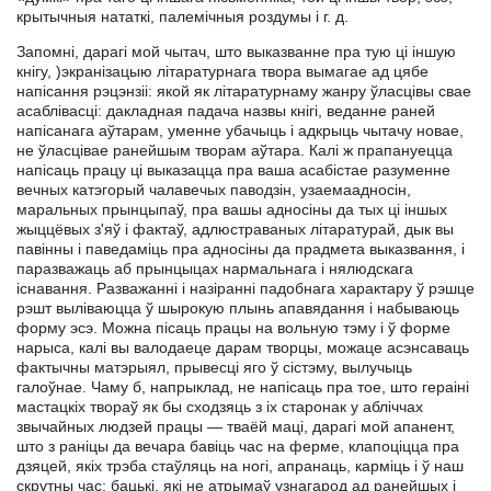
крытычныя нататкі, палемічныя роздумы і г. д.
Запомні, дарагі мой чытач, што выказванне пра тую ці іншую
кнігу, )экранізацыю літаратурнага твора вымагае ад цябе
напісання рэцэнзіі: якой як літаратурнаму жанру ўласцівы свае
асаблівасці: дакладная падача назвы кнігі, веданне раней
напісанага аўтарам, уменне убачыць і адкрыць чытачу новае,
не ўласцівае ранейшым творам аўтара. Калі ж прапануецца
напісаць працу ці выказацца пра ваша асабістае разуменне
вечных катэгорый чалавечых паводзін, узаемаадносін,
маральных прынцыпаў, пра вашы адносіны да тых ці іншых
жыццёвых з'яў і фактаў, адлюстраваных літаратурай, дык вы
павінны і паведаміць пра адносіны да прадмета выказвання, і
паразважаць аб прынцыцах нармальнага і нялюдскага
існавання. Разважанні і назіранні падобнага характару ў рэшце
рэшт выліваюцца ў шырокую плынь апавядання і набываюць
форму эсэ. Можна пісаць працы на вольную тэму і ў форме
нарыса, калі вы валодаеце дарам творцы, можаце асэнсаваць
фактычны матэрыял, прывесці яго ў сістэму, вылучыць
галоўнае. Чаму б, напрыклад, не напісаць пра тое, што гераіні
мастацкіх твораў як бы сходзяць з іх старонак у абліччах
звычайных людзей працы — тваёй маці, дарагі мой апанент,
што з раніцы да вечара бавіць час на ферме, клапоціцца пра
дзяцей, якіх трэба стаўляць на ногі, апранаць, карміць і ў наш
скрутны час; бацькі, які не атрымаў узнагарод ад ранейшых і