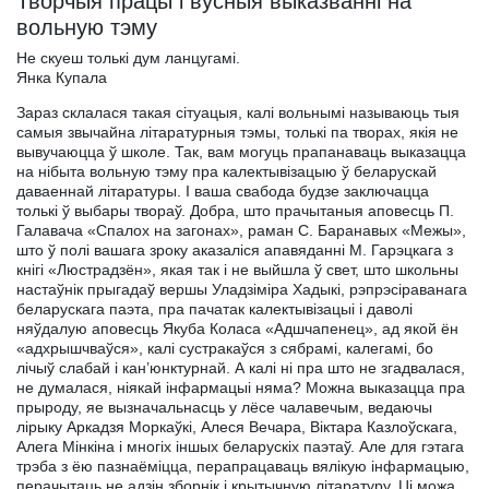
Творчыя працы і вусныя выказванні на
вольную тэму
Не скуеш толькі дум ланцугамі.
Янка Купала
Зараз склалася такая сітуацыя, калі вольнымі называюць тыя
самыя звычайна літаратурныя тэмы, толькі па творах, якія не
вывучаюцца ў школе. Так, вам могуць прапанаваць выказацца
на нібыта вольную тэму пра калектывізацыю ў беларускай
даваеннай літаратуры. I ваша свабода будзе заключацца
толькі ў выбары твораў. Добра, што прачытаныя аповесць П.
Галавача «Спалох на загонах», раман С. Баранавых «Межы»,
што ў полі вашага зроку аказаліся апавяданні М. Гарэцкага з
кнігі «Люстрадзён», якая так і не выйшла ў свет, што школьны
настаўнік прыгадаў вершы Уладзіміра Хадыкі, рэпрэсіраванага
беларускага паэта, пра пачатак калектывізацыі і даволі
няўдалую аповесць Якуба Коласа «Адшчапенец», ад якой ён
«адхрышчваўся», калі сустракаўся з сябрамі, калегамі, бо
лічыў слабай і кан’юнктурнай. А калі ні пра што не згадвалася,
не думалася, ніякай інфармацыі няма? Можна выказацца пра
прыроду, яе вызначальнасць у лёсе чалавечым, ведаючы
лірыку Аркадзя Моркаўкі, Алеся Вечара, Віктара Казлоўскага,
Алега Мінкіна і многіх іншых беларускіх паэтаў. Але для гэтага
трэба з ёю пазнаёміцца, перапрацаваць вялікую інфармацыю,
перачытаць не адзін зборнік і крытычную літаратуру. Ці можа