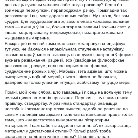
дазволіць сучасны чалавек сабе такую раскошу? Лепш ён
зоймецца перакупкай, перапродажам рэчаў. Прыкладна так
разважаеце і вы, мае дарагія юныя сябры. Ну што ж, Бог вам
суддзя. Для эрудзіраванага ж, захопленага чалавека вольная
тэма — акенца ў іншы, больш згарманізаваны і вольны свет, у
іншае, хоць крышачку непрымусовае, незапраграмаванае
жыццёвае вымярэнне.
Раскрыццё вольнай тэмы мае сваю «жанравую спецыфіку»:
тут ужо, не баючыся непрыхільнага стаўлення настаўнікаў,
экзаменатараў, можна выказаць свае думкі і назіранні ў форме
вуснага разважання, рэцэнзіі, эсэ (свабоднае філасофскае
разважанне, роздум, вольнае карыстанне фактамі,
суаднясенне розных з’яў). Мабыць, гэта адзінае, што можна
выкарыстаць поўнай мерай, нічога і нікога не баючыся,
давяраючы толькі ўласнай інтуіцыі, асабістаму пачуццю меры.
Помні, мой юны сябра, што гаварыць і пісаць на вольную тэму
вельмі цяжка па многіх прычынах. Першая — тут няма ніякіх
правілаў, стандартаў. А раз няма стандартаў, значыцца,
настаўнік і экзаменатар можа вынесці адмоўнае рашэнне па
самым таленавітым адказе і таленавіта напісанай працы толькі
таму, што «недастаткова выкарыстаны літаратурны
матэрыял». I сам сабе ты задаеш пытанні: «А як выкарыстаць
матэрыял у дастатковай ступені? Колькі разоў трэба
спаслацца на літаратурныя творы? Ці хопіць аднаго