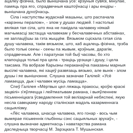
ацалеў фізічна, было вынішчана ўсё: крэўныя сувязі, мінулае,
памяць пра яго, спрадвечныя каштоўнасці і ары енціры -
вынішчана духоўнасць.
Сіла і наступствы жудаснай машыны, што распачала
«карэнны пералом», - злом у душах людзей. I настолькі
вялікая тая сіла, што яна не пакідала чалавеку ніякай
магчымасці застацца чалавекам у бесчалавечных абставінах,
не заплаціўшы за гэта жыццём. Вязьмом сціскала гэтая сіла
душу чалавека, такім вязьмом, што, каб ацалець фізічна, трэба
было толькі секчы - секчы па жывым, крэўным, дарагім,
спрадвечным. Але і паратунак той быў часовы, бо хто
клапоціцца толькі пра цела - траціць урэшце і душу, і цела
таксама. На вобразе Карызны пераканаўча паказаны марныя
высілкі чалавека, які хацеў развязаць вязьмо, але вынік - злом
душы і яе вынішчэнне. Слушна зазначае Галілей: «Усё
ламаецца, дык і чалавек мусіць ламацца».
Спеў Галілея «Мёртвых цел ляжаць пракосы, кроўю краскі
зацвілі» з'яўляецца і лейтматывам рамана, і выяўленнем
пісьменніцкага ўсведамлення той велізарнай небяспекі, якую
несла савецкаму народу сталінская мадэль казарменнага
сацыялізму.
«Лёс чалавека, шчасце чалавека, яго гонар - вось чым
вымярае пісьменнік глыбінны сэнс сацыяльных зрухаў», -
слушна вызначае адметнасць і наватарства рамана
даследчыца творчасці М. Зарэцкага Т. Мушынская.