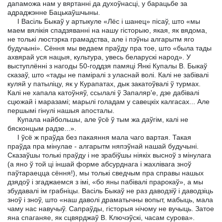
дапаможа нам у вяртанні да духоўнасці, у барацьбе за
адраджэнне Бацькаўшчыны.
I Васіль Быкаў у артыкуле «Лёс і шанец» пісаў, што «мы
маем вялікія спадзяванні на нашу гісторыю, якая, як вядома,
не толькі люстэрка грамадства, але і пэўны алгарытм яго
будучыні». Сёння мы ведаем праўду пра тое, што «была тады
ахвярай уся нацыя, культура, увесь беларускі народ». У
выступлённі з нагоды 50-годдзя памяці Янкі Купалы В. Быкаў
сказаў, што «тады не паміралі з уласнай волі. Калі не забівалі
куляй у патыліцу, як у Курапатах, дык закатоўвалі ў турмах.
Калі не хапала катоўняў, ссылалі ў Запаляр'е, дзе дабівалі
сцюжай і маразамі; марылі голадам у савецкіх калгасах... Але
першымі гінулі нашыя апосталы.
Купала найбольшы, але ўсё ў тым жа даўгім, калі не
бясконцым радзе...».
I ўсё ж праўда без пакаяння мала чаго вартая. Такая
праўда пра мінулае - алгарытм няпэўнай нашай будучыні.
Сказаўшы толькі праўду і не зрабіўшы ніякіх высноў з мінулага
(а яно ў той ці іншай форме абсурднага і жахлівага зноў
паўтараецца сёння!), мы толькі сведчым пра справы нашых
дзядоў і згаджаемся з імі, «бо яны пабівалі прарокаў», а мы
збудавалі ім грабніцы. Васіль Быкаў не раз даводзіў і даводзіць
зноў і зноў, што «наш даволі драматычны вопыт, мабыць, мала
чаму нас навучыў. Сапраўды, гісторыя нічому не вучыць. Затое
яна спаганяе, як сцвярджаў В. Ключэўскі, часам сурова».