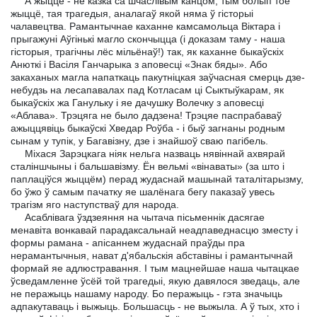
А жыццё - не казка са шчаслівым канцом, тым болып тое
жыццё, тая трагедыя, аналагаў якой няма ў гісторыі
чалавецтва. Рамантычнае каханне камсамольца Віктара і
прыгажуні Аўгінькі магло скончыцца (і доказам таму - наша
гісторыя, трагічны лёс мільёнаў!) так, як каханне быкаўскіх
Анюткі і Васіля Ганчарыка з аповесці «Знак бяды». Або
закаханых магла напаткаць пакутніцкая заўчасная смерць дзе-
небудзь на лесапавалах пад Котласам ці Сыктыўкарам, як
быкаўскіх жа Ганульку і яе дачушку Волечку з аповесці
«Аблава». Трэцяга не было дадзена! Трэцяе паспрабаваў
ажыццявіць быкаўскі Хведар Роўба - і быў загнаны родным
сынам у тупік, у Багавізну, дзе і знайшоў сваю пагібель.
Міхася Зарэцкага ніяк нельга назваць нявіннай ахвярай
сталіншчыны і бальшавізму. Ён вельмі «вінаваты» (за што і
паплаціўся жыццём) перад жудаснай машынай таталітарызму,
бо ўжо ў самым пачатку яе шалёнага бегу паказаў увесь
трагізм яго наступстваў для народа.
Асаблівага ўздзеяння на чытача пісьменнік дасягае
менавіта вонкавай парадаксальнай неадпаведнасцю зместу і
формы рамана - апісаннем жудаснай праўды пра
нерамантычныя, нават д'ябальскія абставіны і рамантычнай
формай яе адлюстравання. I тым мацнейшае наша чытацкае
ўсведамленне ўсёй той трагедыі, якую давялося зведаць, але
не перажыць нашаму народу. Бо перажыць - гэта значыць
адпакутаваць і выжыць. Большасць - не выжыла. А ў тых, хто і