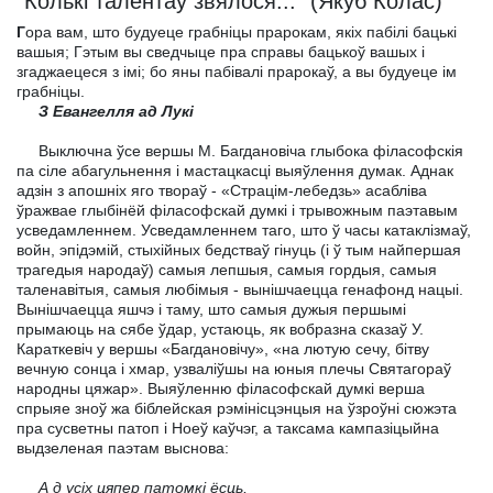
"Колькі талентаў звялося..." (Якуб Колас)
Г
ора вам, што будуеце грабніцы прарокам, якіх пабілі бацькі
вашыя; Гэтым вы сведчыце пра справы бацькоў вашых і
згаджаецеся з імі; бо яны пабівалі прарокаў, а вы будуеце ім
грабніцы.
З Евангелля ад Лукі
Выключна ўсе вершы М. Багдановіча глыбока філасофскія
па сіле абагульнення і мастацкасці выяўлення думак. Аднак
адзін з апошніх яго твораў - «Страцім-лебедзь» асабліва
ўражвае глыбінёй філасофскай думкі і трывожным паэтавым
усведамленнем. Усведамленнем таго, што ў часы катаклізмаў,
войн, эпідэмій, стыхійных бедстваў гінуць (і ў тым найпершая
трагедыя народаў) самыя лепшыя, самыя гордыя, самыя
таленавітыя, самыя любімыя - вынішчаецца генафонд нацыі.
Вынішчаецца яшчэ і таму, што самыя дужыя першымі
прымаюць на сябе ўдар, устаюць, як вобразна сказаў У.
Караткевіч у вершы «Багдановічу», «на лютую сечу, бітву
вечную сонца і хмар, узваліўшы на юныя плечы Святагораў
народны цяжар». Выяўленню філасофскай думкі верша
спрыяе зноў жа біблейская рэмінісцэнцыя на ўзроўні сюжэта
пра сусветны патоп і Ноеў каўчэг, а таксама кампазіцыйна
выдзеленая паэтам выснова:
А д усіх цяпер патомкі ёсць,