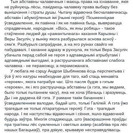
Тыя абставіны чалавечныя і маюць права на існаванне, якія
не руйнуюць лёсы, пакідаюць чалавеку права выбару без
вынішчэння і страты душы. Чытачу відавочна бесчалавечнасць
абставін і абумоўленыя імі ўчынкі герояў. Пісьменніцкае
ўсведамленне, як павінна і як не павінна быць, вывяраецца
спрадвечным, народным. «Вось, як яны робяць» - такое
стаўленне людзей да «рамантычнага» кахання Карызны і
Веры Засуліч, у выніку якога разбурылася аснова асноў -
сям'я. Разбурылі сапраўднае, а на яго руінах свайго не
пабудавалі. I каханне адразу ж рухнула, як толькі Вера Засуліч
убачыла перад сабой не героя з адпаведнымі атрыбутамі і
адпаведнымі выгодамі, а раструшчанага абставінамі слабога
чалавека - не пераможцу, а пераможанага.
У любага яе сэрцу Андрэя Шыбянкова ёсць перспектыва і
ўсё ў яго натуры неабходнае для таго, каб стаць менавіта
«героем», якога патрабуе час. Што пасля будзе з гэтым
«героем», як і яго раструшчаць абставіны (а гэта, мы ведаем,
было толькі пытаннем часу), яна не хоча ўбачыць і зразумець.
Ды і не дадзена ёй гэта. У рамане такім бачаннем і
ўсведамленнем валодае, бадай што, толькі Галілей. А гэта ўжо
трагедыя не толькі літаратурных герояў. Гэта - трагедыя
народа. I яе наступствы відавочныя і сёння, яшчэ відавочней
будуць заўтра. Многія спадзяюцца, што ўваскрашэнне праўды
пра трагічны лёс сумленных і светлых ахвяр (асабліва пра лёс
нашых Багацькаў), пра дзікую, крывавую несправядлівасць