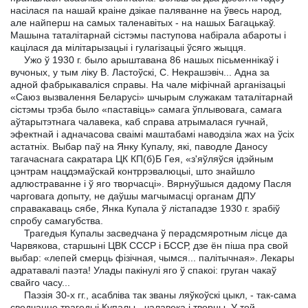
насілася па нашай краіне дзікае паляванне на ўвесь народ,
але найперш на самых таленавітых - на нашых Багацькаў.
Машына таталітарнай сістэмы паступова набірала абароты і
кацілася да мілітарызацыі і гулагізацыі ўсяго жыцця.
Ужо ў 1930 г. было арыштавана 86 нашых пісьменнікаў і
вучоных, у тым ліку В. Ластоўскі, С. Некрашэвіч... Адна за
адной фабрыкаваліся справы. На чале міфічнай арганізацыі
«Саюз вызвалення Беларусі» шчырым служакам таталітарнай
сістэмы трэба было «паставіць» самага ўплывовага, самага
аўтарытэтнага чалавека, каб справа атрымалася гучнай,
эфектнай і адначасова сваімі маштабамі наводзіла жах на ўсіх
астатніх. Выбар паў на Янку Купалу, які, паводле Даносу
тагачаснага сакратара ЦК КП(б)Б Гея, «з'яўляўся ідэйным
цэнтрам нацдэмаўскай контррэвалюцыі, што знайшло
адлюстраванне і ў яго творчасці». Вярнуўшыся дадому Пасля
чарговага допыту, не даўшы магчымасці органам ДПУ
справакаваць сябе, Янка Купала ў лістападзе 1930 г. зрабіў
спробу самагубства.
Трагедыя Купалы засведчана ў перадсмяротным лісце да
Чарвякова, старшыні ЦВК СССР і БССР, дзе ён піша пра свой
выбар: «лепей смерць фізічная, чымся... палітычная». Лекары
адратавалі паэта! Улады пакінулі яго ў спакоі: груган чакаў
свайго часу...
Паэзія 30-х гг., асабліва так званы ляўкоўскі цыкл, - так-сама
сведчанне трагедыі Купалы - чалавека і творцы. У той