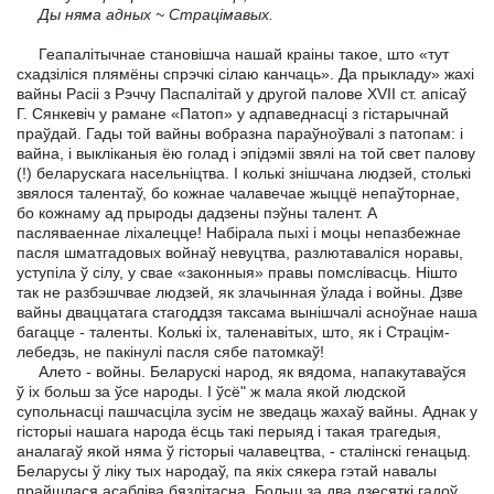
Ды няма адных ~ Страцімавых.
Геапалітычнае становішча нашай краіны такое, што «тут
схадзіліся плямёны спрэчкі сілаю канчаць». Да прыкладу» жахі
вайны Расіі з Рэччу Паспалітай у другой палове XVII ст. апісаў
Г. Сянкевіч у рамане «Патоп» у адпаведнасці з гістарычнай
праўдай. Гады той вайны вобразна параўноўвалі з патопам: і
вайна, і выкліканыя ёю голад і эпідэміі звялі на той свет палову
(!) беларускага насельніцтва. I колькі знішчана людзей, столькі
звялося талентаў, бо кожнае чалавечае жыццё непаўторнае,
бо кожнаму ад прыроды дадзены пэўны талент. А
пасляваеннае ліхалецце! Набірала пыхі і моцы непазбежнае
пасля шматгадовых войнаў невуцтва, разлютаваліся норавы,
уступіла ў сілу, у свае «законныя» правы помслівасць. Нішто
так не разбэшчвае людзей, як злачынная ўлада і войны. Дзве
вайны дваццатага стагоддзя таксама вынішчалі асноўнае наша
багацце - таленты. Колькі іх, таленавітых, што, як і Страцім-
лебедзь, не пакінулі пасля сябе патомкаў!
Алето - войны. Беларускі народ, як вядома, напакутаваўся
ў іх больш за ўсе народы. I ўсё" ж мала якой людской
супольнасці пашчасціла зусім не зведаць жахаў вайны. Аднак у
гісторыі нашага народа ёсць такі перыяд і такая трагедыя,
аналагаў якой няма ў гісторыі чалавецтва, - сталінскі генацыд.
Беларусы ў ліку тых народаў, па якіх сякера гэтай навалы
прайшлася асабліва бязлітасна. Больш за два дзесяткі гадоў