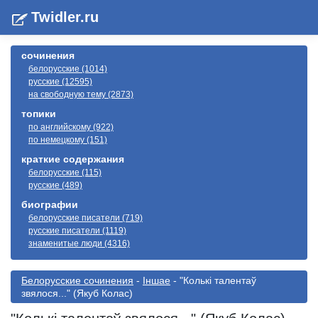
Twidler.ru
сочинения
белорусские (1014)
русские (12595)
на свободную тему (2873)
топики
по английскому (922)
по немецкому (151)
краткие содержания
белорусские (115)
русские (489)
биографии
белорусские писатели (719)
русские писатели (1119)
знаменитые люди (4316)
Белорусские сочинения
-
Іншае
- "Колькі талентаў
звялося..." (Якуб Колас)