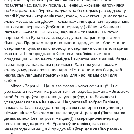
пракляты час, калі, як пісала Л. Геніюш, «крывёй напоўніліся
поймы рэк», калі бурліла «адчаем слёз людскіх разводдзе», у
паэзіі Купалы - «гармонік грае, грае», а «калгасніца маладая»
жыве «весела, ані дбае». Толькі памыляюцца тыя горакрытыкі,
што лічаць вершы ляўкоўскага перыяду («Лён», «Хлопчык і
лётчык», «Алеся», «Сыны») вершамі «слабымі». I ў гэтых
вершах Янка Купала заставаўся душою нацыі, хоць не мог
быць ужо Прарокам нацыянальнага адраджэння. Але гэта не
сведчанне Купалавай слабасці, а сведчанне сілы таталітарнай
машыны. I папярэджанне ўсім нам, асабліва тым, хто
спадзяецца, «што нехта прыйдзе і выратуе нас з нашай бяды»,
вырашыць за нас нашы праблемы. Хай нам усім наказам
стануць мудрыя словы песняра: «Гэта ж не можа быць, каб
нехта быў лепшым прыхільнікам для нас, як мы самі для
сябе».
Міхась Зарэцкі... Цана яго слова - уласнае жыццё. I не
ўратавала пісьменніка рамантычная аздоба рамана «Вязьмо»,
якой ён стараўся прыхаваць тую праўду, што бачылася і
ўсведамлялася не ім адным. Не ўратаваў вобраз Галілея,
вясковага блазнамудрагеля, праз які найперш і выяўляецца
пісьменніцкае ўсведамленне народнай трагедыі (блазнам жа
дазвалялася без пагрозы жыццю(!) гаварыць-блюзнерыць
нават перад царом). Не ўратаваў шчаслівы, казачны,
неверагодны канец, які прыдумаў аўтар для свайго рамана.