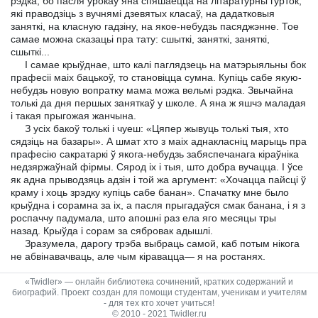
рэдка, бо пасля ўрокаў яна спяшаецца на літаратурны гурток,
які праводзіць з вучнямі дзевятых класаў, на дадатковыя
заняткі, на класную гадзіну, на якое-небудзь пасяджэнне. Тое
самае можна сказацьі пра тату: сшыткі, заняткі, заняткі,
сшыткі...
I самае крыўднае, што калі паглядзець на матэрыяльны бок
прафесіі маіх бацькоў, то становіцца сумна. Купіць сабе якую-
небудзь новую вопратку мама можа вельмі рэдка. Звычайна
толькі да дня першых заняткаў у школе. А яна ж яшчэ маладая
і такая прыгожая жанчына.
З усіх бакоў толькі і чуеш: «Цяпер жывуць толькі тыя, хто
сядзіць на базары». А шмат хто з маіх аднакласніц марыць пра
прафесію сакратаркі ў якога-небудзь забяспечанага кіраўніка
недзяржаўнай фірмы. Сярод іх і тыя, што добра вучацца. I ўсе
як адна прыводзяць адзін і той жа аргумент: «Хочацца пайсці ў
краму і хоць зрэдку купіць сабе банан». Спачатку мне было
крыўдна і сорамна за іх, а пасля прыгадаўся смак банана, і я з
роспаччу падумала, што апошні раз ела яго месяцы тры
назад. Крыўда і сорам за сябровак адышлі.
Зразумела, дарогу трэба выбраць самой, каб потым нікога
не абвінавачваць, але чым кіравацца— я на ростанях.
«Twidler» — онлайн библиотека сочинений, кратких содержаний и
биографий. Проект создан для помощи студентам, ученикам и учителям
- для тех кто хочет учиться!
© 2010 - 2021 Twidler.ru