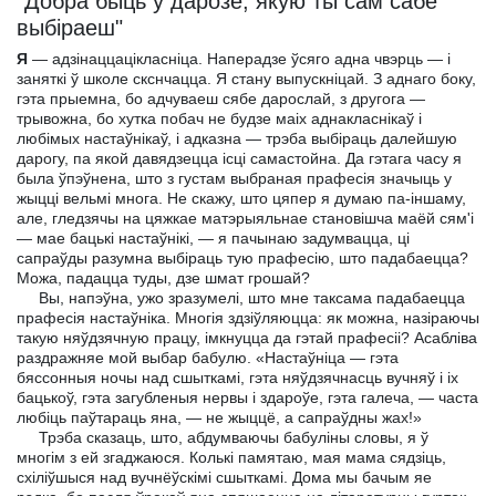
"Добра быць у дарозе, якую ты сам сабе
выбiраеш"
Я
— адзінаццацікласніца. Наперадзе ўсяго адна чвэрць — і
заняткі ў школе скснчацца. Я стану выпускніцай. З аднаго боку,
гэта прыемна, бо адчуваеш сябе дарослай, з другога —
трывожна, бо хутка побач не будзе маіх аднакласнікаў і
любімых настаўнікаў, і адказна — трэба выбіраць далейшую
дарогу, па якой давядзецца ісці самастойна. Да гэтага часу я
была ўпэўнена, што з густам выбраная прафесія значыць у
жыцці вельмі многа. Не скажу, што цяпер я думаю па-іншаму,
але, гледзячы на цяжкае матэрыяльнае становішча маёй сям'і
— мае бацькі настаўнікі, — я пачынаю задумвацца, ці
сапраўды разумна выбіраць тую прафесію, што падабаецца?
Можа, падацца туды, дзе шмат грошай?
Вы, напэўна, ужо зразумелі, што мне таксама падабаецца
прафесія настаўніка. Многія здзіўляюцца: як можна, назіраючы
такую няўдзячную працу, імкнуцца да гэтай прафесіі? Асабліва
раздражняе мой выбар бабулю. «Настаўніца — гэта
бяссонныя ночы над сшыткамі, гэта няўдзячнасць вучняў і іх
бацькоў, гэта загубленыя нервы і здароўе, гэта галеча, — часта
любіць паўтараць яна, — не жыццё, а сапраўдны жах!»
Трэба сказаць, што, абдумваючы бабуліны словы, я ў
многім з ей згаджаюся. Колькі памятаю, мая мама сядзіць,
схіліўшыся над вучнёўскімі сшыткамі. Дома мы бачым яе