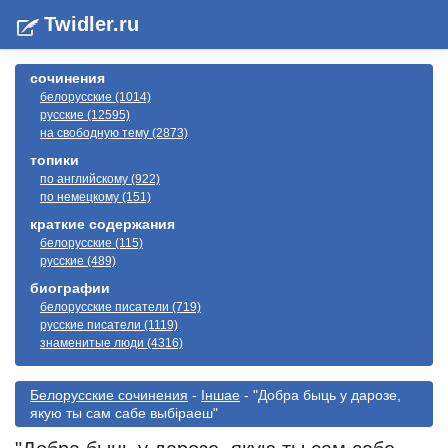
Twidler.ru
сочинения
белорусские (1014)
русские (12595)
на свободную тему (2873)
топики
по английскому (922)
по немецкому (151)
краткие содержания
белорусские (115)
русские (489)
биографии
белорусские писатели (719)
русские писатели (1119)
знаменитые люди (4316)
Белорусские сочинения
-
Іншае
- "Добра быць у дарозе,
якую ты сам сабе выбiраеш"