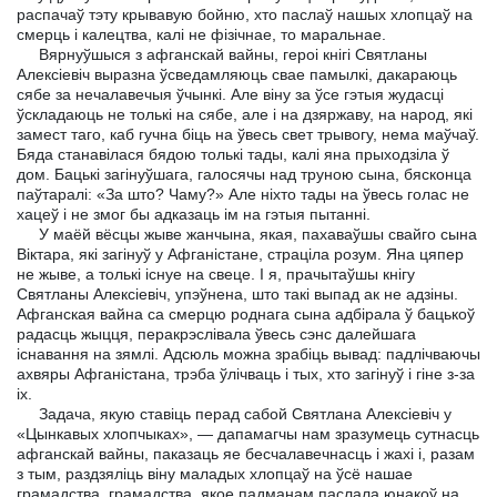
распачаў тэту крывавую бойню, хто паслаў нашых хлопцаў на
смерць і калецтва, калі не фізічнае, то маральнае.
Вярнуўшыся з афганскай вайны, героі кнігі Святланы
Алексіевіч выразна ўсведамляюць свае памылкі, дакараюць
сябе за нечалавечыя ўчынкі. Але віну за ўсе гэтыя жудасці
ўскладаюць не толькі на сябе, але і на дзяржаву, на народ, які
замест таго, каб гучна біць на ўвесь свет трывогу, нема маўчаў.
Бяда станавілася бядою толькі тады, калі яна прыходзіла ў
дом. Бацькі загінуўшага, галосячы над труною сына, бясконца
паўтаралі: «За што? Чаму?» Але ніхто тады на ўвесь голас не
хацеў і не змог бы адказаць ім на гэтыя пытанні.
У маёй вёсцы жыве жанчына, якая, пахаваўшы свайго сына
Віктара, які загінуў у Афганістане, страціла розум. Яна цяпер
не жыве, а толькі існуе на свеце. I я, прачытаўшы кнігу
Святланы Алексіевіч, упэўнена, што такі выпад ак не адзіны.
Афганская вайна са смерцю роднага сына адбірала ў бацькоў
радасць жыцця, перакрэслівала ўвесь сэнс далейшага
існавання на зямлі. Адсюль можна зрабіць вывад: падлічваючы
ахвяры Афганістана, трэба ўлічваць і тых, хто загінуў і гіне з-за
іх.
Задача, якую ставіць перад сабой Святлана Алексіевіч у
«Цынкавых хлопчыках», — дапамагчы нам зразумець сутнасць
афганскай вайны, паказаць яе бесчалавечнасць і жахі і, разам
з тым, раздзяліць віну маладых хлопцаў на ўсё нашае
грамадства, грамадства, якое падманам паслала юнакоў на