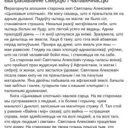
Выпрабаванне смерцю i чалавечнасцю
П
ерагорнута апошняя старонка кнігі Святланы Алексіевіч
«Цынкавыя хлопчыкі». Не магу сказаць, што я прачытала яе на
адным дыханні. Падоўгу чытаць не магла: не было сіл,
станавілася страшна. Некалькі разоў запэўнівала сябе, што
чытаць болын не буду, што лягчэй усяго не ведаць. Аднак
праходзіў дзень — і я зноў цягнулася да кніжкі. Зразумела, што
не дачытаць не змагла. Хаця б таму, што гэта мой абавязак
перад загінуўшымі. Прыкра ад думкі, што амаль усе яны —
мае равеснікі. Гляджу на сваіх хлопцаў-аднакласнікаў, уяўляю,
што на гэтай чалавечай бойні яны, і становіцца не па сабе.
Са старонак кнігі Святланы Алексіевіч гучаць галасы воінаў,
што прайшлі праз жудасную вайну ў Афганістане, іх матак і
сяброў, іх жонак, што засталіся ўдовамі. Святлана Алексіевіч
пісала сваю кнігу не па прачытаным і не па пачутым
матэрыяле. Яна двойчы пабывала на афганскай зямлі, бачыла
там забітых і калек, гутарыла там з нашымі хлопцамі і з
палоннымі душманамі.
Кніга «Цынкавыя хлопчыкі» хвалюе сэрца. На яе старонках
мы сустракаемся з людзьмі, з іх болем і горыччу, чуем
маналогі і дыялогі, запісаныя на магнітную стужку. Л. Тал стой
у рамане «Вайна і мір» сказаў, што вайна — «страшная
справа, якая здзяйсняецца не па волі людзей, а па волі таго,
хто кіруе людзьмі і светам». Святлана Алексіевіч працягвае
тэту думку. На старонках яе твора гучыць прысуд тым, хто