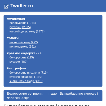
Twidler.ru
сочинения
белорусские (1014)
русские (12595)
на свободную тему (2873)
топики
по английскому (922)
по немецкому (151)
краткие содержания
белорусские (115)
русские (489)
биографии
белорусские писатели (719)
русские писатели (1119)
знаменитые люди (4316)
Белорусские сочинения
-
Іншае
- Выпрабаванне смерцю i
чалавечнасцю