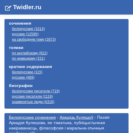
Twidler.ru
сочинения
белорусские (1014)
русские (12595)
на свободную тему (2873)
топики
по английскому (922)
по немецкому (151)
краткие содержания
белорусские (115)
русские (489)
биографии
белорусские писатели (719)
русские писатели (1119)
знаменитые люди (4316)
Белорусские сочинения
-
Аркадзь Куляшоў
- Паэзiя
Аркадзя Куляшова, яe тэматыка, публiцыстычная
накiраванасць, фiласофскiя i маральна-этычныя