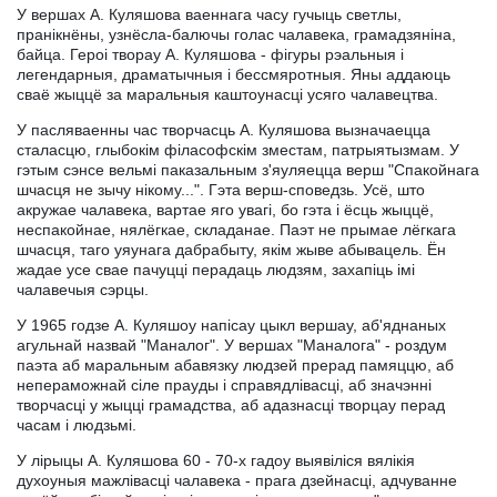
У вершах А. Куляшова ваеннага часу гучыць светлы,
пранiкнёны, узнёсла-балючы голас чалавека, грамадзянiна,
байца. Героi творау А. Куляшова - фiгуры рэальныя i
легендарныя, драматычныя i бессмяротныя. Яны аддаюць
сваё жыццё за маральныя каштоунасцi усяго чалавецтва.
У пасляваенны час творчасць А. Куляшова вызначаецца
сталасцю, глыбокiм фiласофскiм зместам, патрыятызмам. У
гэтым сэнсе вельмi паказальным з'яуляецца верш "Спакойнага
шчасця не зычу нiкому...". Гэта верш-споведзь. Усё, што
акружае чалавека, вартае яго увагi, бо гэта i ёсць жыццё,
неспакойнае, нялёгкае, складанае. Паэт не прымае лёгкага
шчасця, таго уяунага дабрабыту, якiм жыве абывацель. Ён
жадае усе свае пачуццi перадаць людзям, захапiць iмi
чалавечыя сэрцы.
У 1965 годзе А. Куляшоу напiсау цыкл вершау, аб'яднаных
агульнай назвай "Маналог". У вершах "Маналога" - роздум
паэта аб маральным абавязку людзей прерад памяццю, аб
непераможнай сiле прауды i справядлiвасцi, аб значэннi
творчасцi у жыццi грамадства, аб адазнасцi творцау перад
часам i людзьмi.
У лiрыцы А. Куляшова 60 - 70-х гадоу выявiлiся вялiкiя
духоуныя мажлiвасцi чалавека - прага дзейнасцi, адчуванне