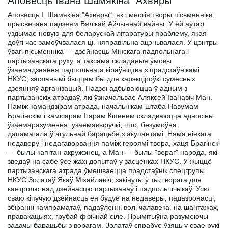
Аповесць Івана Шамякіна "Ахвяры"
Аповесць I. Шамякіна "Ахвяры", як і многія творы пісьменніка,
прысвечана падзеям Вялікай Айчыннай вайны. У ёй аўтар
уздымае новую для беларускай літаратуры праблему, якая
доўгі час замоўчвалася ці. няправільна ацэньвалася. У цэнтры
ўвагі пісьменніка — дзейнасць Мінскага падпольнага і
партызанскага руху, а таксама складаныя ўмовы
ўзаемадзеяння падпольнага кіраўніцтва з прадстаўнікамі
НКУС, засланымі быццам бы для карэкціроўкі сумесных
дзеянняў арганізацый. Падзеі адбываюцца ў адным з
партызанскіх атрадаў, які ўзначальвае Аляксей Іванавіч Ман.
Паміж камандзірам атрада, начальнікам штаба Навумам
Брагінскім і камісарам Ігарам Кіпенем складваюцца адносіны
ўзаемаразумення, узаемавыручкі, што, безумоўна,
дапамагала ў агульнай барацьбе з акупантамі. Няма ніякага
недаверу і недагаворвання паміж героямі твора, хаця Брагінскі
— былы капітан-акружэнец, а Ман — былы "вораг" народа, які
зведаў на сабе ўсе жахі допытаў у засценках НКУС. У жыццё
партызанскага атрада ўмешваецца прадстаўнік спецгрупы
НКУС Золатаў Якаў Міхайлавіч, закінуты ў тыл ворага для
кантролю над дзейнасцю партызанаў і падпольшчыкаў. Усю
сваю кіпучую дзейнасць ён будуе на недаверы, падазронасці,
збіранні кампраматаў, падаўленні волі чалавека, на шантажах,
правакацыях, грубай фізічнай сіле. Прымітыўна разумеючы
задачы барацьбы з ворагам, Золатаў спрабуе ўзяць у свае рукі