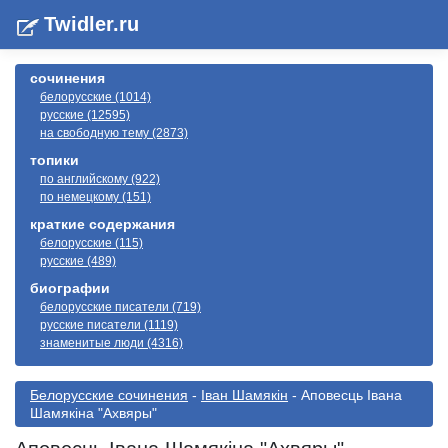
Twidler.ru
сочинения
белорусские (1014)
русские (12595)
на свободную тему (2873)
топики
по английскому (922)
по немецкому (151)
краткие содержания
белорусские (115)
русские (489)
биографии
белорусские писатели (719)
русские писатели (1119)
знаменитые люди (4316)
Белорусские сочинения
-
Іван Шамякін
- Аповесць Івана
Шамякіна "Ахвяры"