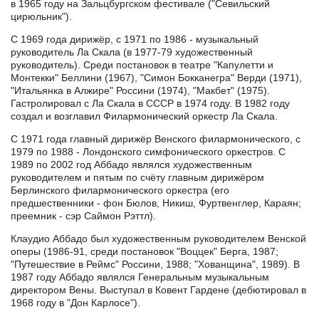
в 1965 году на Зальцбургском фестивале ("Севильский
цирюльник").
С 1969 года дирижёр, с 1971 по 1986 - музыкальный
руководитель Ла Скала (в 1977-79 художественный
руководитель). Среди постановок в театре "Капулетти и
Монтекки" Беллини (1967), "Симон Бокканегра" Верди (1971),
"Итальянка в Алжире" Россини (1974), "Макбет" (1975).
Гастролировал с Ла Скала в СССР в 1974 году. В 1982 году
создал и возглавил Филармонический оркестр Ла Скала.
С 1971 года главный дирижёр Венского филармонического, с
1979 по 1988 - Лондонского симфонического оркестров. С
1989 по 2002 год Аббадо являлся художественным
руководителем и пятым по счёту главным дирижёром
Берлинского филармонического оркестра (его
предшественники - фон Бюлов, Никиш, Фуртвенглер, Караян;
преемник - сэр Саймон Рэттл).
Клаудио Аббадо был художественным руководителем Венской
оперы (1986-91, среди постановок "Воццек" Берга, 1987;
"Путешествие в Реймс" Россини, 1988; "Хованщина", 1989). В
1987 году Аббадо являлся Генеральным музыкальным
директором Вены. Выступал в Ковент Гардене (дебютировал в
1968 году в "Дон Карлосе").