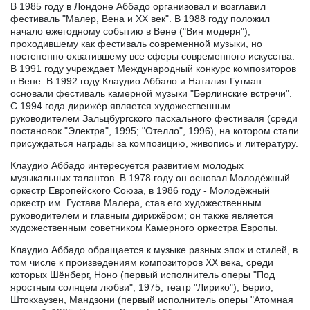
В 1985 году в Лондоне Аббадо организовал и возглавил
фестиваль "Малер, Вена и XX век". В 1988 году положил
начало ежегодному событию в Вене ("Вин модерн"),
проходившему как фестиваль современной музыки, но
постепенно охватившему все сферы современного искусства.
В 1991 году учреждает Международный конкурс композиторов
в Вене. В 1992 году Клаудио Аббало и Наталия Гутман
основали фестиваль камерной музыки "Берлинские встречи".
С 1994 года дирижёр является художественным
руководителем Зальцбургского пасхального фестиваля (среди
постановок "Электра", 1995; "Отелло", 1996), на котором стали
присуждаться награды за композицию, живопись и литературу.
Клаудио Аббадо интересуется развитием молодых
музыкальных талантов. В 1978 году он основал Молодёжный
оркестр Европейского Союза, в 1986 году - Молодёжный
оркестр им. Густава Малера, став его художественным
руководителем и главным дирижёром; он также является
художественным советником Камерного оркестра Европы.
Клаудио Аббадо обращается к музыке разных эпох и стилей, в
том числе к произведениям композиторов XX века, среди
которых Шёнберг, Ноно (первый исполнитель оперы "Под
яростным солнцем любви", 1975, театр "Лирико"), Берио,
Штокхаузен, Мандзони (первый исполнитель оперы "Атомная