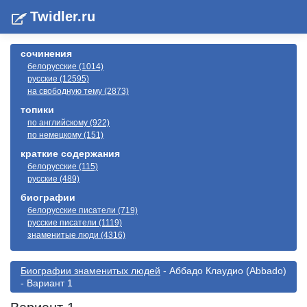
Twidler.ru
сочинения
белорусские (1014)
русские (12595)
на свободную тему (2873)
топики
по английскому (922)
по немецкому (151)
краткие содержания
белорусские (115)
русские (489)
биографии
белорусские писатели (719)
русские писатели (1119)
знаменитые люди (4316)
Биографии знаменитых людей
- Аббадо Клаудио (Abbado)
- Вариант 1