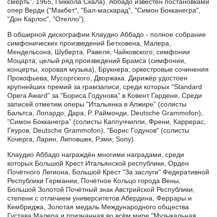
смерть", 1965, Пиккола Скала). Аббадо известен постановками
опер Верди ("Макбет", "Бал-маскарад", "Симон Бокканегра",
"Дон Карлос", "Отелло").
В обширной дискографии Клаудио Аббадо - полное собрание
симфонических произведений Бетховена, Малера,
Мендельсона, Шуберта, Равеля, Чайковского; симфонии
Моцарта; целый ряд произведений Брамса (симфонии,
концерты, хоровая музыка), Брукнера; оркестровые сочинения
Прокофьева, Мусоргского, Дворжака. Дирижёр удостоен
крупнейших премий за грамзаписи, среди которых "Standard
Opera Award" за "Бориса Годунова" в Ковент Гардене. Среди
записей отметим оперы "Итальянка в Алжире" (солисты
Бальтса, Лопардо, Дара, Р. Раймонди, Deutsche Grammofon),
"Симон Бокканегра" (солисты Каппуччилли, Френи, Каррерас,
Гяуров, Deutsche Grammofon), "Борис Годунов" (солисты
Кочерга, Ларин, Липовшек, Рэми, Sony).
Клаудио Аббадо награждён многими наградами, среди
которых Большой Крест Итальянской республики, Орден
Почётного Легиона, Большой Крест "За заслуги" Федеративной
Республики Германии, Почётное Кольцо города Вены,
Большой Золотой Почётный знак Австрийской Республики,
степени с отличием университетов Абердина, Феррары и
Кембриджа, Золотая медаль Международного общества
Густава Малера и признанная во всём мире "Музыкальная