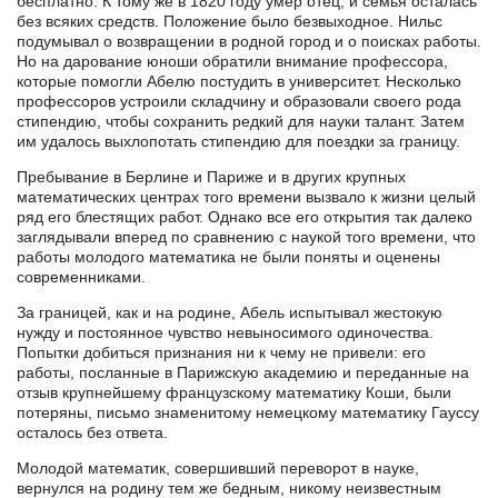
бесплатно. К тому же в 1820 году умер отец, и семья осталась
без всяких средств. Положение было безвыходное. Нильс
подумывал о возвращении в родной город и о поисках работы.
Но на дарование юноши обратили внимание профессора,
которые помогли Абелю постудить в университет. Несколько
профессоров устроили складчину и образовали своего рода
стипендию, чтобы сохранить редкий для науки талант. Затем
им удалось выхлопотать стипендию для поездки за границу.
Пребывание в Берлине и Париже и в других крупных
математических центрах того времени вызвало к жизни целый
ряд его блестящих работ. Однако все его открытия так далеко
заглядывали вперед по сравнению с наукой того времени, что
работы молодого математика не были поняты и оценены
современниками.
За границей, как и на родине, Абель испытывал жестокую
нужду и постоянное чувство невыносимого одиночества.
Попытки добиться признания ни к чему не привели: его
работы, посланные в Парижскую академию и переданные на
отзыв крупнейшему французскому математику Коши, были
потеряны, письмо знаменитому немецкому математику Гауссу
осталось без ответа.
Молодой математик, совершивший переворот в науке,
вернулся на родину тем же бедным, никому неизвестным