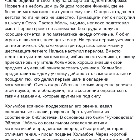
Абель родился в 1802 году на северо-западном побережье
Норвегии в небольшом рыбацком городке Финней, где не
было ни математиков, ни нужных ему книг. О первых годах его
детства почти ничего не известно. Тринадцати лет он поступил
в школу в Осло. Пастор Абель, видимо, неплохо подготовил
сына. Первое время он занимался без труда и получал
хорошие отметки, а по математике иногда отличные. Любил
играть в шахматы, посещать театр. Но среди первых учеников
он не значился. Однако через три года школьной жизни у
шестнадцатилетнего Нильса наступил перелом. Вместо
жестокого учителя математики, избивавшего учеников, в школу
приехал новый учитель Хольмбое, хорошо знавший свой
предмет и умевший заинтересовать учеников. Хольмбое
предоставил каждому ученику действовать самостоятельно и
поощрял тех, кто делал первые шаги в овладении
математикой. Очень скоро Абель не только искренне увлекся
этой наукой, но и обнаружил, что в состоянии оправиться с
такими задачами, которые другим не под силу.
Хольмбое всячески поддерживал его рвение, давал
специальные задачи, разрешал брать учебники из
собственной библиотечки. В основном это были "Руководства"
Эйлера. "Абель со всем пылом отдался занятиям
математикой и продвигался вперед с быстротой, которая
отличает гения, - писал позднее Хольмбое. Через короткий
срок он совершенно освоился с элементарной математикой и