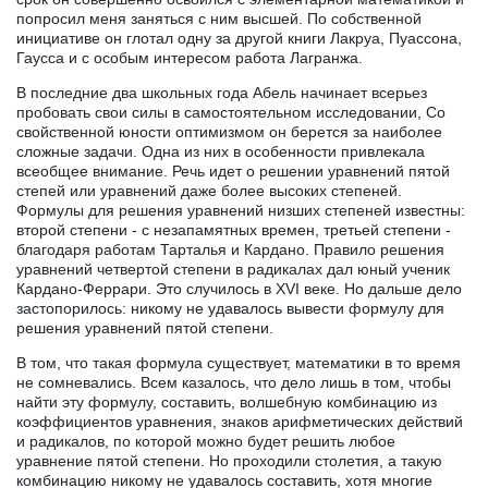
попросил меня заняться с ним высшей. По собственной
инициативе он глотал одну за другой книги Лакруа, Пуассона,
Гаусса и с особым интересом работа Лагранжа.
В последние два школьных года Абель начинает всерьез
пробовать свои силы в самостоятельном исследовании, Со
свойственной юности оптимизмом он берется за наиболее
сложные задачи. Одна из них в особенности привлекала
всеобщее внимание. Речь идет о решении уравнений пятой
степей или уравнений даже более высоких степеней.
Формулы для решения уравнений низших степеней известны:
второй степени - с незапамятных времен, третьей степени -
благодаря работам Тарталья и Кардано. Правило решения
уравнений четвертой степени в радикалах дал юный ученик
Кардано-Феррари. Это случилось в XVI веке. Но дальше дело
застопорилось: никому не удавалось вывести формулу для
решения уравнений пятой степени.
В том, что такая формула существует, математики в то время
не сомневались. Всем казалось, что дело лишь в том, чтобы
найти эту формулу, составить, волшебную комбинацию из
коэффициентов уравнения, знаков арифметических действий
и радикалов, по которой можно будет решить любое
уравнение пятой степени. Но проходили столетия, а такую
комбинацию никому не удавалось составить, хотя многие