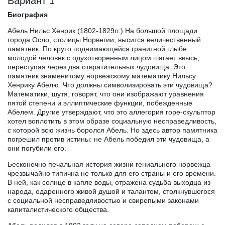
Вариант 1
Биография
Абель Нильс Хенрик (1802-1829гг.) На большой площади
города Осло, столицы Норвегии, высится величественный
памятник. По круто поднимающейся гранитной глыбе
молодой человек с одухотворенным лицом шагает ввысь,
переступая через два отвратительных чудовища. Это
памятник знаменитому норвежскому математику Нильсу
Хенрику Абелю. Что должны символизировать эти чудовища?
Математики, шутя, говорят, что они изображают уравнения
пятой степени и эллиптические функции, побежденные
Абелем. Другие утверждают, что это аллегория горе-скульптор
хотел воплотить в этом образе социальную несправедливость,
с которой всю жизнь боролся Абель. Но здесь автор памятника
погрешил против истины: не Абель победил эти чудовища, а
они погубили его.
Бесконечно печальная история жизни гениального норвежца
чрезвычайно типична не только для его страны и его времени.
В ней, как солнце в капле воды, отражена судьба выходца из
народа, одаренного живой душой и талантом, столкнувшегося
с социальной несправедливостью и свирепыми законами
капиталистического общества.