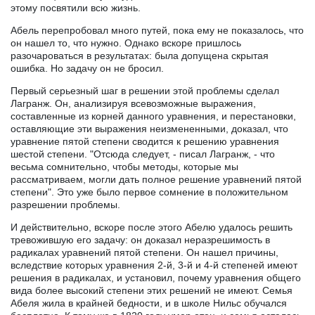
этому посвятили всю жизнь.
Абель перепробовал много путей, пока ему не показалось, что
он нашел то, что нужно. Однако вскоре пришлось
разочароваться в результатах: была допущена скрытая
ошибка. Но задачу он не бросил.
Первый серьезный шаг в решении этой проблемы сделал
Лагранж. Он, анализируя всевозможные выражения,
составленные из корней данного уравнения, и перестановки,
оставляющие эти выражения неизмененными, доказал, что
уравнение пятой степени сводится к решению уравнения
шестой степени. "Отсюда следует, - писал Лагранж, - что
весьма сомнительно, чтобы методы, которые мы
рассматриваем, могли дать полное решение уравнений пятой
степени". Это уже было первое сомнение в положительном
разрешении проблемы.
И действительно, вскоре после этого Абелю удалось решить
тревожившую его задачу: он доказал неразрешимость в
радикалах уравнений пятой степени. Он нашел причины,
вследствие которых уравнения 2-й, 3-й и 4-й степеней имеют
решения в радикалах, и установил, почему уравнения общего
вида более высокий степени этих решений не имеют. Семья
Абеля жила в крайней бедности, и в школе Нильс обучался