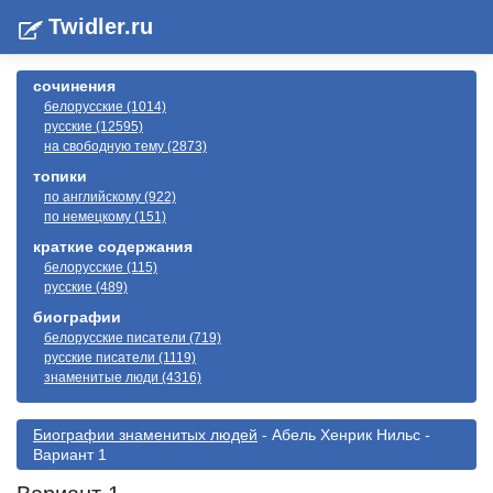
Twidler.ru
сочинения
белорусские (1014)
русские (12595)
на свободную тему (2873)
топики
по английскому (922)
по немецкому (151)
краткие содержания
белорусские (115)
русские (489)
биографии
белорусские писатели (719)
русские писатели (1119)
знаменитые люди (4316)
Биографии знаменитых людей
- Абель Хенрик Нильс -
Вариант 1