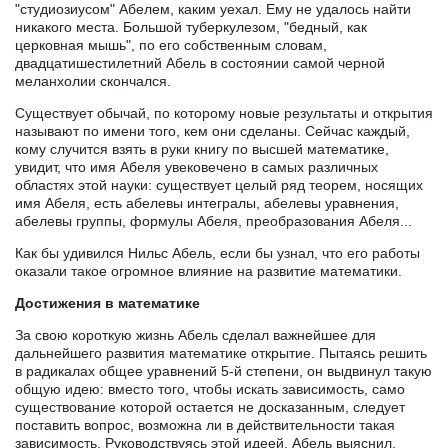
"студиозиусом" Абелем, каким уехал. Ему не удалось найти
никакого места. Большой туберкулезом, "бедный, как
церковная мышь", по его собственным словам,
двадцатишестилетний Абель в состоянии самой черной
меланхолии скончался.
Существует обычай, по которому новые результаты и открытия
называют по имени того, кем они сделаны. Сейчас каждый,
кому случится взять в руки книгу по высшей математике,
увидит, что имя Абеля увековечено в самых различных
областях этой науки: существует целый ряд теорем, носящих
имя Абеля, есть абелевы интегралы, абелевы уравнения,
абелевы группы, формулы Абеля, преобразования Абеля...
Как бы удивился Нильс Абель, если бы узнал, что его работы
оказали такое огромное влияние на развитие математики.
Достижения в математике
За свою короткую жизнь Абель сделал важнейшее для
дальнейшего развития математике открытие. Пытаясь решить
в радикалах общее уравнений 5-й степени, он выдвинул такую
общую идею: вместо того, чтобы искать зависимость, само
существование которой остается не досказанным, следует
поставить вопрос, возможна ли в действительности такая
зависимость. Руководствуясь этой идеей, Абель выяснил,