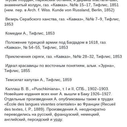
знаменитый колдун, газ. «Кавказ», №№ 15–17, Тифлис, 1851
(нем. пер. в Arch. f. Wiss. Kunde von Russland, Berlin, 1852)
Везирь Серабского ханства, газ. «Кавказ», №№ 7–9, Тифлис,
1853
Комедии А., Тифлис, 1853
Положение турецкой армии под Багдадом в 1618, газ.
«Кавказ», № 54–55, Тифлис, 1853
Приключения скряги, газ. «Кавказ», №№ 28–32, Тифлис, 1853
Идеал красавицы по восточным понятиям, альм. «Зурна»,
Тифлис, 1855
Темсилат капутан А., Тифлис, 1859
Каллаш В. В., «Puschkiniana», т. I и II, СПБ., 1902–1903.
Новейшие издания всех книг А. вышли в Баку 1926–1927.
Отдельные произведения А. опубликованы также в трудах
«École des langues vivantes orientales» во Франции (Recueil
des textes, I, P., 1889). Произведения А. неоднократно
переводились на русский, французский, немецкий,
английский, персидский и урду.