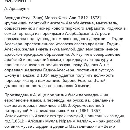
Вариант 1
А. Аршаруни
Ахундов (Ахун-Задэ) Мирза-Фетх-Али [1812–1878] —
крупнейший тюркский писатель Азербайджана, мыслитель,
общественник и пионер нового тюркского алфавита. Родился в
семье торговца из персидского Азербайджана. А. рос и
развивался под руководством двоюродного дедушки — Гаджи
Алескера, просвещенного человека своего времени. Гаджи-
Алескер, желая видеть внука муллой, дал ему законченное
арабско-персидское образование. А. изучил в совершенстве
арабский и персидский языки, персидскую литературу и
прошел всю духовно-религиозную науку. Однако А. не
оправдал надежды Гаджи-Алескера, поступил в русскую
школу в Гандже. В 1834 ему удается получить должность
переводчика при наместнике, бароне Розене. В этой
должности он остался до конца своей жизни.
Произведения А. еще при жизни были переведены на
европейские языки, а переводы на русск. яз., сделанные
самим автором, появились в 1853. Художественной
литературой А. занимался лишь 6 лет [1851–1857].
Исключительный успех его трех комедий, написанных за один
год [1851]: «Алхимик Мулла Ибрагим Халил», «Французский
ботаник мусье Жордан и дервиш Мастали-шах» и «Везир