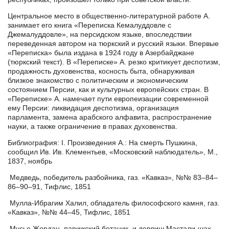
Центральное место в общественно-литературной работе А.
занимает его книга «Переписка Кемалуддовле с
Джемалуддовле», на персидском языке, впоследствии
переведенная автором на тюркский и русский языки. Впервые
«Переписка» была издана в 1924 году в Азербайджане
(тюркский текст). В «Переписке» А. резко критикует деспотизм,
продажность духовенства, косность быта, обнаруживая
близкое знакомство с политическим и экономическим
состоянием Персии, как и культурных европейских стран. В
«Переписке» А. намечает пути европеизации современной
ему Персии: ликвидация деспотизма, организация
парламента, замена арабского алфавита, распространение
науки, а также ограничение в правах духовенства.
Библиография: I. Произведения А.: На смерть Пушкина,
сообщил Ив. Ив. Клементьев, «Московский наблюдатель», М.,
1837, ноябрь
Медведь, победитель разбойника, газ. «Кавказ», №№ 83–84–
86–90–91, Тифлис, 1851
Мулла-Ибрагим Халил, обладатель философского камня, газ.
«Кавказ», №№ 44–45, Тифлис, 1851
Мусье Жордан, парижский ботаник, и дервиш Мастали-шах,