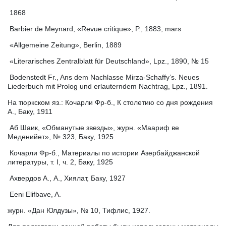
1868
Barbier de Meynard, «Revue critique», P., 1883, mars
«Allgemeine Zeitung», Berlin, 1889
«Literarisches Zentralblatt für Deutschland», Lpz., 1890, № 15
Bodenstedt Fr., Ans dem Nachlasse Mirza-Schaffy’s. Neues
Liederbuch mit Prolog und erlauterndem Nachtrag, Lpz., 1891.
На тюркском яз.: Кочарли Фр-б., К столетию со дня рождения
А., Баку, 1911
Аб Шаик, «Обманутые звезды», журн. «Маариф ве
Меденийет», № 323, Баку, 1925
Кочарли Фр-б., Материалы по истории Азербайджанской
литературы, т. I, ч. 2, Баку, 1925
Ахвердов А., А., Хиялат, Баку, 1927
Eeni Elifbave, A.
журн. «Дан Юлдузы», № 10, Тифлис, 1927.