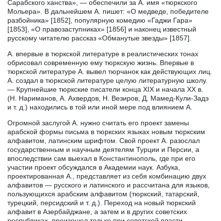
Сарабского ханства», — обеспечили за А. имя «тюркского
Мольера». В дальнейшем А. пишет: «О медведе, победителе
разбойника» [1852], популярную комедию «Гаджи Гара»
[1853], «О правозаступниках» [1856] и наконец известный
русскому читателю рассказ «Обманутые звезды» [1857].
А. впервые в тюркской литературе в реалистических тонах
обрисовал современную ему тюркскую жизнь. Впервые в
тюркской литературе А. вывел тюрчанок как действующих лиц.
А. создал в тюркской литературе целую литературную школу.
— Крупнейшие тюркские писатели конца XIX и начала XX в.
(Н. Нариманов, А. Ахвердов, Н. Везиров, Д. Мамед-Кули-Задэ
и т. д.) находились в той или иной мере под влиянием А.
Огромной заслугой А. нужно считать его проект замены
арабской формы письма в тюркских языках новым тюркским
алфавитом, латинским шрифтом. Свой проект А. разослал
государственным и научным деятелям Турции и Персии, а
впоследствии сам выехал в Константинополь, где при его
участии проект обсуждался в Академии наук. Азбука,
проектированная А., представляет из себя комбинацию двух
алфавитов — русского и латинского и рассчитана для языков,
пользующихся арабским алфавитом (тюркский, татарский,
турецкий, персидский и т. д.). Переход на новый тюркский
алфавит в Азербайджане, а затем и в других советских
республиках, произошел только при советской власти.