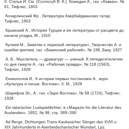
II. Статья И. См. (Соллогуб В. А.), Комедии А., газ. «Кавказ», №
61, Тифлис, 1853
Кочарлинский Фр., Литература Азербайджанских татар,
Тифлис, 1903
Крымский А., История Турции и ее литературы от расцвета до
начала упадка, М., 1910
Кулиев М., Заметки о тюркской литературе», Творчество А. и
ошибки критики, газ. «Бакинский рабочий», № 198, Баку, 1927
А. Б., Мыслитель — драматург — ученый. К пятидесятилетию
со дня смерти А., газ. «Рабочая правда», № 118 (1563),
Тифлис, 1928
Еникополов И., К истории первых постановок А., журн.
«Культура и письм. Востока», II, М., 1928
Шарифов Эз., А., газ. «Заря Востока», № 58 (1724), Тифлис,
1928
Ein tatarischer Lustspieldichter, в «Magazin für die Literatur des
Auslandes», 1852, № 98, стр. 389–390
Ad Berge, Dichtungen Trans-Kaukasicher Sänger des XVIII u.
XIX Jahrhunderts in Aserbeidschanischer Mundart, Lpz.