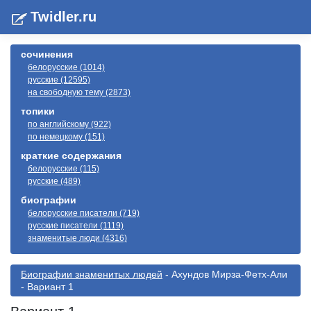
Twidler.ru
сочинения
белорусские (1014)
русские (12595)
на свободную тему (2873)
топики
по английскому (922)
по немецкому (151)
краткие содержания
белорусские (115)
русские (489)
биографии
белорусские писатели (719)
русские писатели (1119)
знаменитые люди (4316)
Биографии знаменитых людей
- Ахундов Мирза-Фетх-Али
- Вариант 1