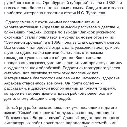
ружейного охотника Оренбургской губернии” вышли в 1852 г. и
вызвали еще более восторженные отзывы. Среди этих отзывов
наиболее интересна известная статья И.С. Тургенева.
Одновременно с охотничьими воспоминаниями и
характеристиками вызревали замыслы рассказов о детстве и
ближайших предках. Вскоре по выходе “Записок ружейного
охотника ” стали появляться в журналах новые отрывки из
“Семейной хроники”, а в 1856 г. она вышла отдельной книгой.
Все спешили наперерыв отдать дань уважения таланту, и это
шумное единогласие критики было лишь отголоском
громадного успеха книги в обществе. Все отмечали
правдивость рассказа, умение соединить историческую истину
с художественной обработкой. Радости литературного успеха
смягчали для Аксакова тяготы этих последних лет.
Материальное благосостояние семьи пошатнулось; здоровье
Аксакова становилось все хуже. Он почти ослеп — и
рассказами, и диктовкой воспоминаний заполнял то время,
которое не так еще давно отдавал рыбной ловле, охоте и
деятельному общению с природой.
Целый ряд работ ознаменовал эти уже последние годы его
жизни. “Семейная хроника” получила свое продолжение в
“Детских годах Багрова-внука”. Длинный ряд второстепенных
литературных работ подвигался параллельно с семейными