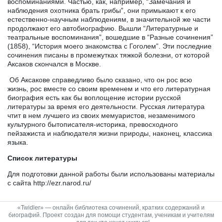
воспоминаниями. Частью, как, например, “Замечания и
наблюдения охотника брать грибы”, они примыкают к его
естественно-научным наблюдениям, в значительной же части
продолжают его автобиографию. Вышли “Литературные и
театральные воспоминания”, вошедшие в “Разные сочинения”
(1858), “История моего знакомства с Гоголем”. Эти последние
сочинения писаны в промежутках тяжкой болезни, от которой
Аксаков скончался в Москве.
Об Аксакове справедливо было сказано, что он рос всю
жизнь, рос вместе со своим временем и что его литературная
биография есть как бы воплощение истории русской
литературы за время его деятельности. Русская литература
чтит в нем лучшего из своих мемуаристов, незаменимого
культурного бытописателя-историка, превосходного
пейзажиста и наблюдателя жизни природы, наконец, классика
языка.
Список литературы
Для подготовки данной работы были использованы материалы
с сайта http://ezr.narod.ru/
«Twidler» — онлайн библиотека сочинений, кратких содержаний и
биографий. Проект создан для помощи студентам, ученикам и учителям