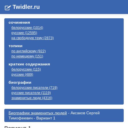
Twidler.ru
сочинения
белорусские (1014)
русские (12595)
на свободную тему (2873)
топики
по английскому (922)
по немецкому (151)
краткие содержания
белорусские (115)
русские (489)
биографии
белорусские писатели (719)
русские писатели (1119)
знаменитые люди (4316)
Биографии знаменитых людей
- Аксаков Сергей
Тимофеевич - Вариант 1