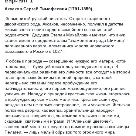
Вариант 1
Аксаков
Сергей
Тимофеевич
(1791-1859)
Знаменитый русский писатель. Отпрыск старинного
дворянского рода, Аксаков, несомненно, получил в детстве
живые впечатления гордого семейного сознания этой
родовитости. Дедушка Степан Михайлович мечтал, что внук
станет именно продолжателем “знаменитого рода Шимона” —
легендарного варяга, племянника короля норвежского,
выехавшего в Россию в 1027 г.
Любовь к природе — совершенно чуждую его матери, истой
горожанке, — будущий писатель унаследовал от отца. В
первоначальном развитии его личности все отходит на второй
план пред воздействием степной природы, с которой
неразрывно связаны первое пробуждение его
наблюдательности, его первое жизнеощущение, его ранние
увлечения. Наряду с природой крестьянская жизнь вторгалась
в пробуждающуюся мысль мальчика. Крестьянский труд
рождал в нем не только сострадание, но и уважение. Женская
половина дворни, как всегда, хранительница народно-
поэтического творчества, знакомила мальчика с песнями,
сказками, святочными играми. И “Аленький цветочек”,
записанный много лет спустя по памяти с рассказа ключницы
Пелагеи, — лишь малый обрывок того огромного мира