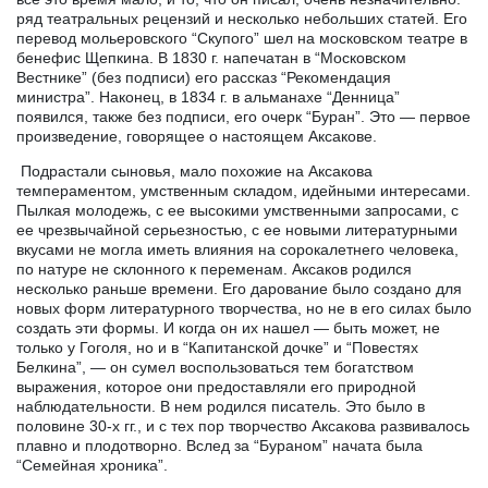
ряд театральных рецензий и несколько небольших статей. Его
перевод мольеровского “Скупого” шел на московском театре в
бенефис Щепкина. В 1830 г. напечатан в “Московском
Вестнике” (без подписи) его рассказ “Рекомендация
министра”. Наконец, в 1834 г. в альманахе “Денница”
появился, также без подписи, его очерк “Буран”. Это — первое
произведение, говорящее о настоящем Аксакове.
Подрастали сыновья, мало похожие на Аксакова
темпераментом, умственным складом, идейными интересами.
Пылкая молодежь, с ее высокими умственными запросами, с
ее чрезвычайной серьезностью, с ее новыми литературными
вкусами не могла иметь влияния на сорокалетнего человека,
по натуре не склонного к переменам. Аксаков родился
несколько раньше времени. Его дарование было создано для
новых форм литературного творчества, но не в его силах было
создать эти формы. И когда он их нашел — быть может, не
только у Гоголя, но и в “Капитанской дочке” и “Повестях
Белкина”, — он сумел воспользоваться тем богатством
выражения, которое они предоставляли его природной
наблюдательности. В нем родился писатель. Это было в
половине 30-х гг., и с тех пор творчество Аксакова развивалось
плавно и плодотворно. Вслед за “Бураном” начата была
“Семейная хроника”.