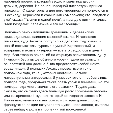
народной поэзии, в который вводили мальчика дворня,
девичья, деревня. Но ранее народной литературы пришла
городская. С характерным для него упоением он погрузился в
“Россиаду” Хераскова и сочинения Сумарокова; его “сводили с
ума” сказки “Тысячи и одной ночи”, а наряду с ними читались
“Мои безделки” Карамзина и его же “Аониды”.
Довольно рано к влияниям домашним и деревенским
присоединились влияния казенной школы. И казанская
гимназия, куда Аксаков поступил на десятом году жизни, и
новый воспитатель, суровый и умный Карташевский, и
товарищи, и новые интересы — все это сводилось в целый
мир, благотворно влиявший на открытую впечатлениям душу.
Гимназия была выше обычного уровня; даже по замыслу
основателей она должна была представлять собой нечто
вроде лицея. В гимназии Аксаков провел всего три с
половиной года, конец которых обогащен новыми
литературными интересами. В университете он пробыл лишь
полтора года, продолжая также брать уроки в гимназии, но эти
полтора года много значат в его развитии. Трудно даже
сказать, что сыграло здесь большую роль: собирание бабочек
или товарищеский журнал, который он издавал вместе с И.
Панаевым, увлечение театром или литературные споры,
французские лекции натуралиста Фукса, несомненно, сыграли
серьезнейшую роль в упрочении той врожденной