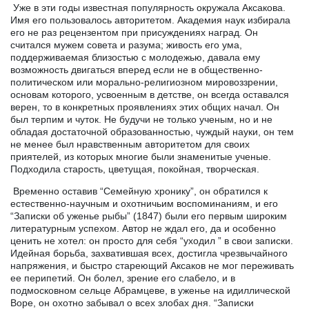
Уже в эти годы известная популярность окружала Аксакова.
Имя его пользовалось авторитетом. Академия наук избирала
его не раз рецензентом при присуждениях наград. Он
считался мужем совета и разума; живость его ума,
поддерживаемая близостью с молодежью, давала ему
возможность двигаться вперед если не в общественно-
политическом или морально-религиозном мировоззрении,
основам которого, усвоенным в детстве, он всегда оставался
верен, то в конкретных проявлениях этих общих начал. Он
был терпим и чуток. Не будучи не только ученым, но и не
обладая достаточной образованностью, чуждый науки, он тем
не менее был нравственным авторитетом для своих
приятелей, из которых многие были знаменитые ученые.
Подходила старость, цветущая, покойная, творческая.
Временно оставив “Семейную хронику”, он обратился к
естественно-научным и охотничьим воспоминаниям, и его
“Записки об уженье рыбы” (1847) были его первым широким
литературным успехом. Автор не ждал его, да и особенно
ценить не хотел: он просто для себя “уходил ” в свои записки.
Идейная борьба, захватившая всех, достигла чрезвычайного
напряжения, и быстро стареющий Аксаков не мог переживать
ее перипетий. Он болел, зрение его слабело, и в
подмосковном сельце Абрамцеве, в уженье на идиллической
Воре, он охотно забывал о всех злобах дня. “Записки