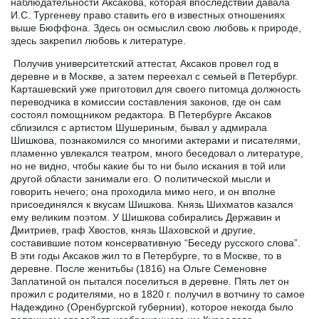
наблюдательности Аксакова, которая впоследствии давала
И.С. Тургеневу право ставить его в известных отношениях
выше Бюффона. Здесь он осмыслил свою любовь к природе,
здесь закрепил любовь к литературе.
Получив университетский аттестат, Аксаков провел год в
деревне и в Москве, а затем переехал с семьей в Петербург.
Карташевский уже приготовил для своего питомца должность
переводчика в комиссии составления законов, где он сам
состоял помощником редактора. В Петербурге Аксаков
сблизился с артистом Шушериным, бывал у адмирала
Шишкова, познакомился со многими актерами и писателями,
пламенно увлекался театром, много беседовал о литературе,
но не видно, чтобы какие бы то ни было искания в той или
другой области занимали его. О политической мысли и
говорить нечего; она проходила мимо него, и он вполне
присоединялся к вкусам Шишкова. Князь Шихматов казался
ему великим поэтом. У Шишкова собирались Державин и
Дмитриев, граф Хвостов, князь Шаховской и другие,
составившие потом консервативную “Беседу русского слова”.
В эти годы Аксаков жил то в Петербурге, то в Москве, то в
деревне. После женитьбы (1816) на Ольге Семеновне
Заплатиной он пытался поселиться в деревне. Пять лет он
прожил с родителями, но в 1820 г. получил в вотчину то самое
Надеждино (Оренбургской губернии), которое некогда было