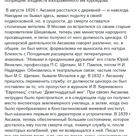
поприщем злодейств изображенного им Куроедова.
В августе 1826 г. Аксаков расстался с деревней — и навсегда.
Наездом он бывал здесь, живал подолгу в своей
подмосковной, но, в сущности, до смерти оставался
столичным жителем. В Москве он встретился со своим старым
покровителем Шишковым, теперь уже министром народного
просвещения, и легко получил от него должность цензора. О
цензорской деятельности Аксакова говорят различно, но, в
общем, он был мягок; формализма не выносила его натура.
Близость с Погодиным расширила круг литературных
знакомых. “Новыми и преданными друзьями” его стали Юрий
Венелин, профессора П.С. Щепкин, М.Г. Павлов, потом Н.И.
Надеждин. Обновились и театральные связи; частым гостем
был М.С. Щепкин; бывали Мочалов и др. В 1832 г. Аксакову
пришлось переменить службу; от должности цензора он был
отставлен за то, что пропустил в журнале И.В. Киреевского
“Европеец” статью “Девятнадцатый век”. При связях Аксакова
нетрудно было пристроиться, и в следующем году он получил
место инспектора землемерного училища, а затем, когда оно
было преобразовано в Константиновский межевой институт,
был назначен первым его директором и устроителем. В 1839 г.
Аксаков, теперь обеспеченный большим состоянием, которое
досталось ему после смерти отца, покинул службу и, после
некоторых колебаний, уже не возвращался к ней. Писал он
все это время мало, и то, что он писал, очень незначительно: