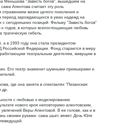
ра Меньшова "Зависть богов", вышедшем на
а сама Алентова считает эту роль
 отражением жизни целого поколения и
в период зарождающихся в умах надежд на
 с сегодняшних позиций. Фильму "Зависть богов"
0-х годов, в которых всепоглощающая любовь
а трагическую гибель.
 а в 1993 году она стала президентом
 Российской Федерации. Фонд старается в меру
неработающим театральным деятелям, живущим в
шкин. Его театр знаменит шумными премьерами и
рителей.
ва, где она занята в спектаклях "Пизанская
 др.
ьности с любовью к моделированию
зультате нового кроя неповторимо алентовским,
р увлечений Веры Алентовой. В ее голове, как и в
знь своими руками: сама шьет, вяжет. Дочь Юля
телеведущей.