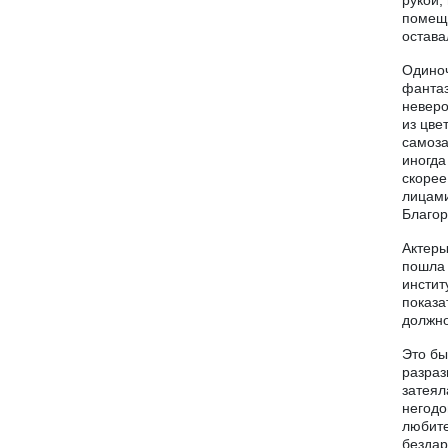
рукой,
помеще
остава
Одиноч
фантаз
неверо
из цве
самоза
иногда
скорее
лицами
Благор
Актеры
пошла 
инстит
показа
должно
Это бы
разраз
затеял
негодо
любите
бездар