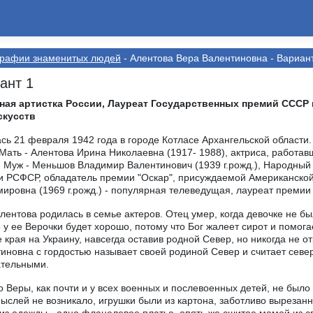
графии знаменитых людей
- Алентова Вера Валентиновна - Вариан
ант 1
ная артистка России, Лауреат Государственных премий СССР
скусств
сь 21 февраля 1942 года в городе Котласе Архангельской области.
 Мать - Алентова Ирина Николаевна (1917- 1988), актриса, работа
 Муж - Меньшов Владимир Валентинович (1939 г.рожд.), Народный
 РСФСР, обладатель премии "Оскар", присуждаемой Американской
ировна (1969 г.рожд.) - популярная телеведущая, лауреат премии Т
лентова родилась в семье актеров. Отец умер, когда девочке не был
е у ее Верочки будет хорошо, потому что Бог жалеет сирот и помог
 края на Украину, навсегда оставив родной Север, но никогда не о
иновна с гордостью называет своей родиной Север и считает се
ательными.
о Веры, как почти и у всех военных и послевоенных детей, не был
ыслей не возникало, игрушки были из картона, заботливо выреза