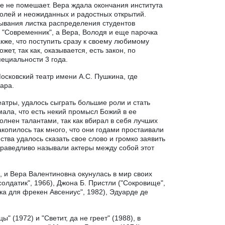
ре не помешает. Вера ждала окончания института
ролей и неожиданных и радостных открытий.
тывания листка распределения студентов
 в "Современник", а Вера, Володя и еще парочка
кже, что поступить сразу к своему любимому
т, так как, оказывается, есть закон, по
пециальности 3 года.
осковский театр имени А.С. Пушкина, где
ара.
еатры, удалось сыграть большие роли и стать
мала, что есть некий промысл Божий в ее
олнен талантами, так как вбирал в себя лучших
копилось так много, что они годами простаивали
ства удалось сказать свое слово и громко заявить
справедливо называли актеры между собой этот
, и Вера Валентиновна окунулась в мир своих
олдатик", 1966), Джона Б. Пристли ("Сокровище",
ка для фрекен Авсениус", 1982), Эдуарде де
 (1972) и "Светит, да не греет" (1988), в