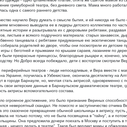
 из одежды - одно фланелевое платье, опять же сшитое мамой из св
ние гримуборной театра, без дневного света. Мама много работала
лась одна с самого раннего детства.
ество научило Веру думать о смысле бытия, и ей никогда не было 
иям мгновенно выводила ее в лидеры детского коллектива по час
ятные истории и разыгрывала их с дворовыми ребятами, раздавая 
тов, листьев и всякого подручного материала: старых занавесок, д
бвенно танцевала с ребятами придуманные ею экзотические танцы
 собирала родителей во дворе, чтобы они посмотрели их детские п
 игры с беготней и прыжками по крышам сараев, лазанием по де
 были прекрасные принцессы, благородные рыцари и, конечно, з
одству. Но Добро всегда побеждало, дети с восторгом смотрели Вер
 периферийных театров - люди непоседливые, и Вера вместе с ма
на Украине, поучилась в Узбекистане, окончила десятилетку на Ал
ут в городе Барнауле, но, мечтая стать актрисой, одновременно с
ть свои актерские данные в Барнаульском драматическом театре, г
сть актрисы вспомогательного состава.
ло огромное достижение, это было признание Вериных способност
ился невероятный скандал. Не помогло и заступничество отчима Ве
а это сказочное превращение обычной школьницы в актрису, пусть
вала не только потому, что не была посвящена в "тайну", а и пото
льщины. Она предложила дочери поехать в Москву и поступить в те
ная - нечего делать в театре". Таков был вердикт мамы и обжалова