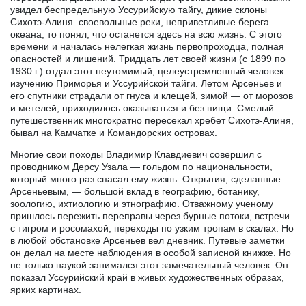
увидел беспредельную Уссурийскую тайгу, дикие склоны
Сихотэ-Алиня. своевольные реки, неприветливые берега
океана, то понял, что останется здесь на всю жизнь. С этого
времени и началась нелегкая жизнь первопроходца, полная
опасностей и лишений. Тридцать лет своей жизни (с 1899 по
1930 г.) отдал этот неутомимый, целеустремленный человек
изучению Приморья и Уссурийской тайги. Летом Арсеньев и
его спутники страдали от гнуса и клещей, зимой — от морозов
и метелей, приходилось оказываться и без пищи. Смелый
путешественник многократно пересекал хребет Сихотэ-Алиня,
бывал на Камчатке и Командорских островах.
Многие свои походы Владимир Клавдиевич совершил с
проводником Дерсу Узала — гольдом по национальности,
который много раз спасал ему жизнь. Открытия, сделанные
Арсеньевым, — большой вклад в географию, ботанику,
зоологию, ихтиологию и этнографию. Отважному ученому
пришлось пережить переправы через бурные потоки, встречи
с тигром и росомахой, переходы по узким тропам в скалах. Но
в любой обстановке Арсеньев вел дневник. Путевые заметки
он делал на месте наблюдения в особой записной книжке. Но
не только наукой занимался этот замечательный человек. Он
показал Уссурийский край в живых художественных образах,
ярких картинах.