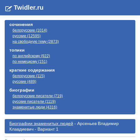
Twidler.ru
сочинения
белорусские (1014)
русские (12595)
на свободную тему (2873)
топики
по английскому (922)
по немецкому (151)
краткие содержания
белорусские (115)
русские (489)
биографии
белорусские писатели (719)
русские писатели (1119)
знаменитые люди (4316)
Биографии знаменитых людей
- Арсеньев Владимир
Клавдиевич - Вариант 1