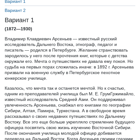
Вариант 1
Вариант 2
Вариант 1
(1872—1930)
Владимир Клавдиевич Арсеньев — известный русский
исследователь Дальнего Востока, этнограф, педагог и
писатель — родился в Петербурге. Желание странствовать
зародилось у него после прочтения книг, которые с детства
окружали его. Мечта о путешествиях не давала ему покоя. Но
судьба на первых порах сложилась иначе: в 1892 г. Арсеньева
призвали на военную службу в Петербургское пехотное
юнкерское училище.
Казалось, что мечта так и останется мечтой. Но к счастью,
одним из преподавателей училища был М. Е. ГрумГржимайло,
известный исследователь Средней Азии. Он поддерживал
увлеченность Арсеньева, снабжал его книгами по географии
Сибири, Алтая, Памира, Туркестана. А в свободное время
рассказывал о своих недавних путешествиях по Дальнему
Востоку. Все это еще больше укрепляло стремление будущего
офицера посвятить свою жизнь изучению Восточной Сибири.
После окончания училища молодой офицер добивается
перевода на Дальний Восток. Когда Арсеньев своими глазами