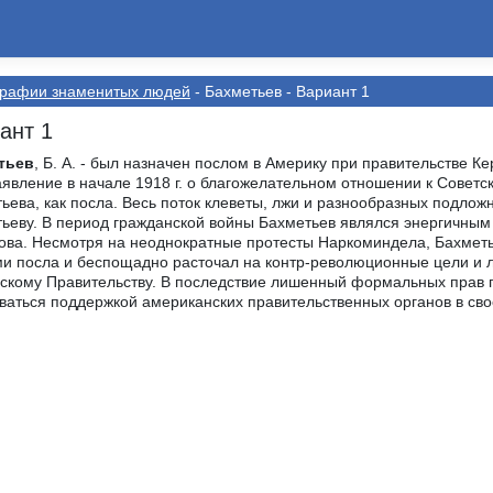
графии знаменитых людей
- Бахметьев - Вариант 1
ант 1
тьев
, Б. А. - был назначен послом в Америку при правительстве К
аявление в начале 1918 г. о благожелательном отношении к Советс
ьева, как посла. Весь поток клеветы, лжи и разнообразных подложн
ьеву. В период гражданской войны Бахметьев являлся энергичны
ва. Несмотря на неоднократные протесты Наркоминдела, Бахметь
и посла и беспощадно расточал на контр-революционные цели и
скому Правительству. В последствие лишенный формальных прав 
ваться поддержкой американских правительственных органов в сво