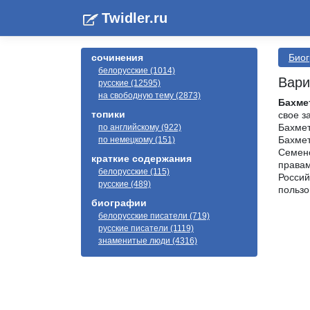
Twidler.ru
сочинения
Био
белорусские (1014)
Вари
русские (12595)
на свободную тему (2873)
Бахме
топики
свое з
Бахмет
по английскому (922)
Бахмет
по немецкому (151)
Семено
краткие содержания
правам
белорусские (115)
Россий
русские (489)
пользо
биографии
белорусские писатели (719)
русские писатели (1119)
знаменитые люди (4316)