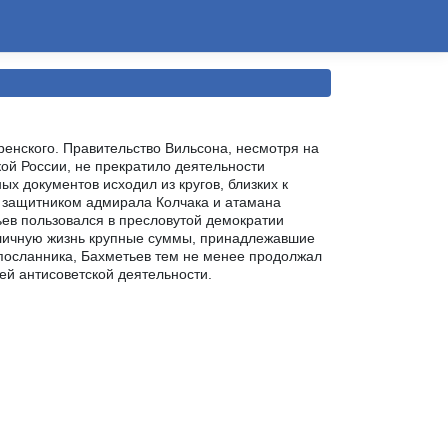
еренского. Правительство Вильсона, несмотря на
кой России, не прекратило деятельности
ых документов исходил из кругов, близких к
м защитником адмирала Колчака и атамана
ев пользовался в пресловутой демократии
 личную жизнь крупные суммы, принадлежавшие
посланника, Бахметьев тем не менее продолжал
ей антисоветской деятельности.