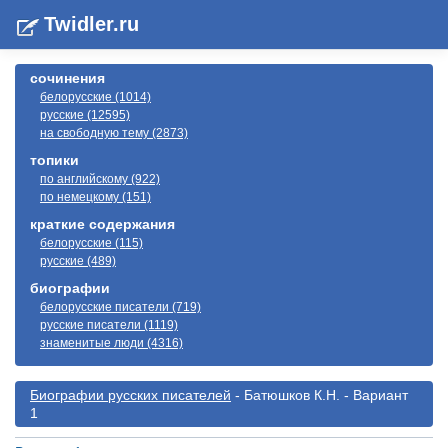
Twidler.ru
сочинения
белорусские (1014)
русские (12595)
на свободную тему (2873)
топики
по английскому (922)
по немецкому (151)
краткие содержания
белорусские (115)
русские (489)
биографии
белорусские писатели (719)
русские писатели (1119)
знаменитые люди (4316)
Биографии русскиx писателей
- Батюшков К.Н. - Вариант
1