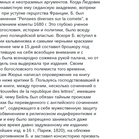
мных и неотразимых аргументов. Когда Людовик
ненавистную ему седанскую академию, вопреки
 при уступке герцогства Франции, Б. был
нении "Pensees diverses sur la comete", в
лением кометы 1680 г. Это глубоко ученое
огословия, истории и политики, было всюду
ено полицейской властью. Вскоре Б. вступил в
ории кальвинизма и самыми черными красками
менее чем в 15 дней составил брошюру под
обратившую на себя всеобщее внимание и с
ыла всенародно сожжена рукой палача, но от
недель она выдержала три издания. Своим
го богословского полемиста того времени,
 сам Жюрье написал опровержение на книгу
 ниже критики Б. Пользуясь господствовавшей в
 книги, между прочим, несколько сочинений о
uvelles de la republique des lettres", имевшее
ей, чему Бейль был обязан тайным проискам
ак бы переведенного с английского сочинения:
entrer", содержащего в себе мужественную защиту
с обвинением в религиозном индиферентизме и
сти и ему было запрещено заниматься даже
свое время давно задуманному им изданию:
овейшее изд. в 16 т., Париж, 1820), на обложке
ротивником Б. и заставил консисторию призвать