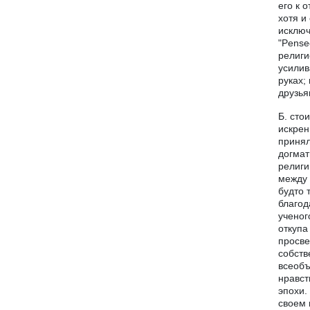
его к 
хотя и
исключ
"Pense
религи
усилив
руках;
друзья
Б. сто
искрен
принял
догмат
религи
между 
будто 
благод
ученог
откупа
просве
собств
всеобъ
нравст
эпохи.
своем 