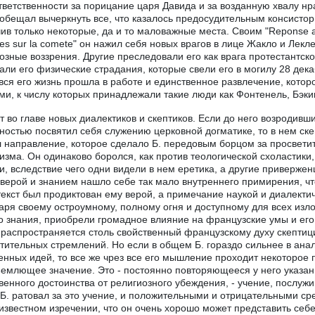
ответственности за порицание царя Давида и за возданную хвалу нр
 обещал вычеркнуть все, что казалось предосудительным консистор
ив только некоторые, да и то маловажные места. Своим "Reponse au
es sur la comete" он нажил себя новых врагов в лице Жакло и Лек
озные воззрения. Другие преследовали его как врага протестантской
али его физические страдания, которые свели его в могилу 28 декаб
 вся его жизнь прошла в работе и единственное развлечение, котор
ми, к числу которых принадлежали такие люди как Фонтенель, Бэк
ит во главе новых диалектиков и скептиков. Если до него возроди
ностью посвятил себя служению церковной догматике, то в нем ск
 направление, которое сделало Б. передовым борцом за просветит
изма. Он одинаково боролся, как против теологической схоластики
и, вследствие чего одни видели в нем еретика, а другие приверже
верой и знанием нашло себе так мало внутреннего примирения, что, ч
текст был продиктован ему верой, а примечание наукой и диалекти
аря своему остроумному, полному огня и доступному для всех изл
о знания, приобрели громадное влияние на французские умы и его "
 распространяется столь свойственный французскому духу скептиц
тительных стремлений. Но если в общем Б. гораздо сильнее в анал
енных идей, то все же чрез все его мышление проходит некоторое
емлющее значение. Это - постоянно повторяющееся у него указан
венного достоинства от религиозного убеждения, - учение, послу
 Б. ратовал за это учение, и положительными и отрицательными ср
известном изречении, что он очень хорошо может представить себе