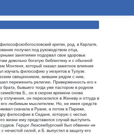
философскобогословский критик, род. в Карлате,
ование получил под руководством отца,
ерными занятиями подорвал свое здоровье.
 там довольно богатую библиотеку и с обычной
ием Монтеня, который оказал заметное влияние
тал изучать философию у иезуитов в Тулузе.
ческим священником, жившим рядом с ним,
ешил переменить религию. Приверженность его к
го брата, бывшего тогда уже пастором в родном
 семейства Б., он в скором времени снова
у отлучения, он переселился в Женеву и оттуда в
р его любимым мыслителем. Но, не имея средств
оживал сначала в Руане, а потом в Париже,
едру философии в Седане, которую с честью
его жизни ему представился случай выступить
судков. Герцог Люксембургский был обвинен не
с нечистой силой, и Б. выпустил в защиту его