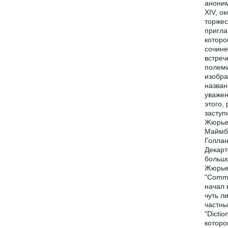
аноним
XIV, о
торжес
пригла
которо
сочине
встреч
полеми
изобра
назван
уважен
этого,
заступ
Жюрье,
Маймбу
Голлан
Декарт
большо
Жюрье.
"Comme
начал 
чуть л
частны
"Dictio
которо