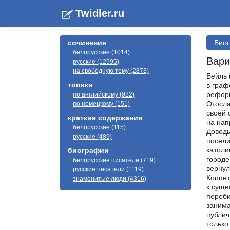
Twidler.ru
сочинения
Био
белорусские (1014)
Вари
русские (12595)
на свободную тему (2873)
Бейль 
топики
в граф
реформ
по английскому (922)
Отосла
по немецкому (151)
своей 
краткие содержания
на нап
белорусские (115)
Доводы
русские (489)
посели
католи
биографии
городе
белорусские писатели (719)
вернул
русские писатели (1119)
Коппет
знаменитые люди (4316)
к суще
переби
занима
публич
только