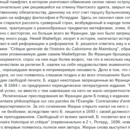
ный памфлет, в котором уничтожил обвинение силою своих остроу
кончательно уже решившийся на отмену Нантского эдикта, закрыл 
твенному обязательству, данному на этот счет герцогу Бульонскому
шен на кафедру философии в Ротердам. Здесь он окончил свое сочи
м старался рассеять суеверный страх, возбужденный в народе появ
ние, трактующее о разнообразных предметах метафизики, этики, б
ено с восторгом, но больше всего во Франции, где оно было запрещ
ку иного рода. Некий Маймбург, иезуит и историк, напечатал ист
зил в ней реформацию и реформатов. Б. решился ответить ему и 
ием: "Critique generale de l'histoire du Calvinisme de Maimburg", 
ием упоминаемую даже самим Маймбургом. Во Франции брошюра б
 разумеется, спрос на нее еще более возрос, так что в несколько 
ничеством за религии Б. навлек на себя неудовольствие знаменито
 перешедшее вскоре в непримиримую ненависть. Дело в том, что
рга, но оно появилось слишком поздно и во всех отношениях было
дии свободой печати, Б. издал некоторые запрещенные во Франции
е. В 1684 г. он предпринял периодическое литературное издание: "No
й успех, но вместе с тем навлекшее на него не мало неприятност
 Религиозные преследования во Франции дали Б повод к изданию к
ntaire philosophique sur ces paroles de l'Evangile: Contrainsles d'
веротерпимости. За это сочинение Жюрье открыто напал на него 
и не безбожии, вследствие чего Б. лишился в 1693 г. своей должно
м преподаванием. Свободный от всяких занятий, Б. посвятил все 
nnaire historique et critique" (первоначально в 2 т., Ротерд., 1696; н
го впервые появилось полное имя автора. Жюрье снова выступил п