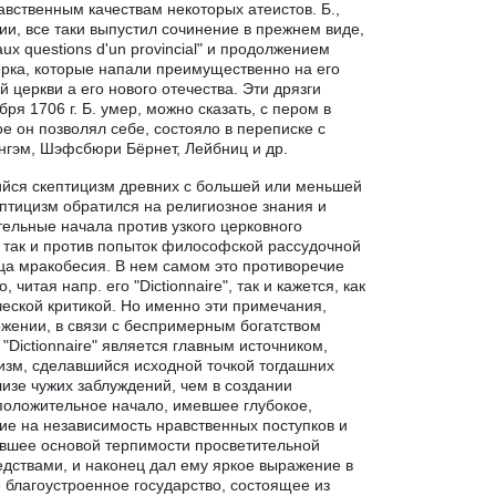
авственным качествам некоторых атеистов. Б.,
ии, все таки выпустил сочинение в прежнем виде,
x questions d'un provincial" и продолжением
лерка, которые напали преимущественно на его
 церкви а его нового отечества. Эти дрязги
ря 1706 г. Б. умер, можно сказать, с пером в
ое он позволял себе, состояло в переписке с
ингэм, Шэфсбюри Бёрнет, Лейбниц и др.
вшийся скептицизм древних с большей или меньшей
ептицизм обратился на религиозное знания и
ельные начала против узкого церковного
, так и против попыток философской рассудочной
нца мракобесия. В нем самом это противоречие
итая напр. его "Dictionnaire", так и кажется, как
ческой критикой. Но именно эти примечания,
ожении, в связи с беспримерным богатством
Dictionnaire" является главным источником,
изм, сделавшийся исходной точкой тогдашних
изе чужих заблуждений, чем в создании
 положительное начало, имевшее глубокое,
ие на независимость нравственных поступков и
жившее основой терпимости просветительной
едствами, и наконец дал ему яркое выражение в
 благоустроенное государство, состоящее из