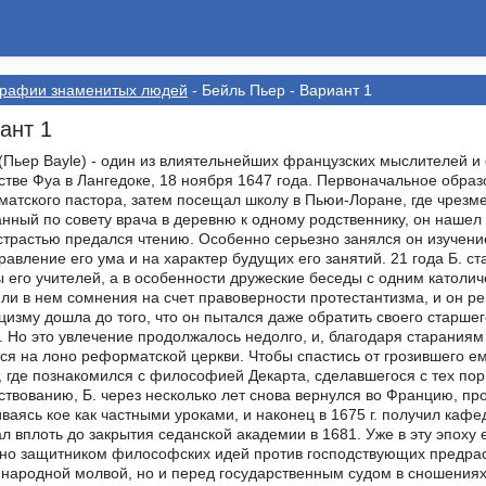
графии знаменитых людей
- Бейль Пьер - Вариант 1
ант 1
(Пьер Bayle) - один из влиятельнейших французских мыслителей и 
стве Фуа в Лангедоке, 18 ноября 1647 года. Первоначальное образ
атского пастора, затем посещал школу в Пьюи-Лоране, где чрезм
нный по совету врача в деревню к одному родственнику, он нашел
страстью предался чтению. Особенно серьезно занялся он изучен
равление его ума и на характер будущих его занятий. 21 года Б. с
 его учителей, а в особенности дружеские беседы с одним католи
ли в нем сомнения на счет правоверности протестантизма, и он р
цизму дошла до того, что он пытался даже обратить своего старше
. Но это увлечение продолжалось недолго, и, благодаря стараниям
ся на лоно реформатской церкви. Чтобы спастись от грозившего ем
, где познакомился с философией Декарта, сделавшегося с тех по
ствованию, Б. через несколько лет снова вернулся во Францию, пр
ваясь кое как частными уроками, и наконец в 1675 г. получил каф
л вплоть до закрытия седанской академии в 1681. Уже в эту эпоху 
но защитником философских идей против господствующих предрас
 народной молвой, но и перед государственным судом в сношениях 