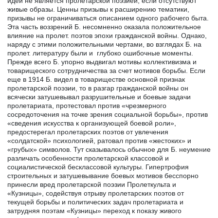
идей не является пролетарской поэзией, если отсутствуют
живые образы. Ценны призывы к расширению тематики,
призывы не ограничиваться описанием одного рабочего быта.
Эта часть воззрений Б. несомненно оказала положительное
влияние на пролет. поэтов эпохи гражданской войны. Однако,
наряду с этими положительными чертами, во взглядах Б. на
пролет. литературу были и глубоко ошибочные моменты.
Прежде всего Б. упорно выдвигал мотивы коллективизма и
товарищеского сотрудничества за счет мотивов борьбы. Если
еще в 1914 Б. видел в товариществе основной признак
пролетарской поэзии, то в разгар гражданской войны он
всячески затушевывал разрушительные и боевые задачи
пролетариата, протестовал против «чрезмерного
сосредоточения на точке зрения социальной борьбы», против
«сведения искусства к организующей боевой роли»,
предостерегал пролетарских поэтов от увлечения
«солдатской» психологией, ратовал против «жестоких» и
«грубых» символов. Тут сказывалось обычное для Б. неумение
различать особенности пролетарской классовой и
социалистической бесклассовой культуры. Гипертрофия
строительных и затушевывание боевых мотивов бесспорно
принесли вред пролетарской поэзии Пролеткульта и
«Кузницы», содействуя отрыву пролетарских поэтов от
текущей борьбы и политических задач пролетариата и
затрудняя поэтам «Кузницы» переход к показу живого