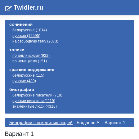
Twidler.ru
сочинения
белорусские (1014)
русские (12595)
на свободную тему (2873)
топики
по английскому (922)
по немецкому (151)
краткие содержания
белорусские (115)
русские (489)
биографии
белорусские писатели (719)
русские писатели (1119)
знаменитые люди (4316)
Биографии знаменитых людей
- Богданов А. - Вариант 1
Вариант 1