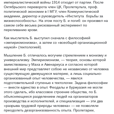
империалистической войны 1914 отходит от партии. После
Октябрьского переворота член ЦК, Пролеткульта, проф.
политической экономии в I МГУ, член Коммунистической
академии, директор и руководитель «Института борьбы за
жизнеспособность». На этом посту Б. и погиб: он произвел на
самом себе весьма рискованный эксперимент по
переливанию крови.
Как мыслитель Б. выступил сначала с философией
«эмпириомонизма», а затем со «всеобщей организационной
наукой» (тектологией).
Мышление Б. отличалось могучим стремлением к монизму и
универсализму. Эмпириомонизм, — теория, основы которой
заимствованы у Маха и Авенариуса и согласно которой
внешний мир представляет собою не независимо от человека
существующую движущуюся материю, а лишь социально-
организованный опыт человечества, — явился
подготовительной ступенью к тектологии. Задача философии
— внести единство в опыт. Феодалы и буржуазия не могли
этого сделать, ибо классовое строение общества, по Б.
объясняющееся разделением людей на организаторов
производства и исполнителей, и специализация — эти два
«разрыва трудовой природы человека» — не позволяли
преодолеть дезорганизованность опыта. Пролетарии,