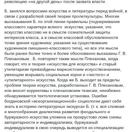
революцию «на другой день» после захвата власти.
Б. занялся вопросами искусства и литературы перед войной, в
связи с разработкой своей теории пролеткультуры. Многие
высказывания Б. по этой линии правильны (подчеркивание
классового характера всякого искусства; указания, что
искусство классово не в смысле сознательной защиты
интересов класса, а в смысле классовой обусловленности
точки зрения художника; указание на существование
художников смешанно-классового типа), но все эти мысли
были ранее более точно и более обоснованно высказаны Г. В.
Плехановым . Б. повторяет также мысли Плеханова, когда
говорит, что и теория «искусства для искусства» и старый
утилитаризм превзойдены марксистским искусствознанием,
умеющим вскрывать социальные корни и «чистого» и
«утилитарного» искусства. Когда же Б. выходит за пределы
проблем теории искусства, разработанных Г. В. Плехановым,
или вносит коррективы к плехановским тезисам, неизбежно
обнаруживается тектологическая установка. Ошибки
богдановской «всеорганизационной» социологии дают себя
знать в историко-литературных экскурсах Б. (т. к. вся сложная
и многообразная диалектика развития феодального и
буржуазного искусства уложена на прокрустово ложе схемы
авторитарности и индивидуализма; буржуазный
индивидуализм в свою очередь выводится из специализации: