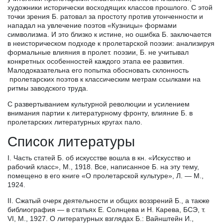
художники исторически восходящих классов прошлого. С этой
точки зрения Б. ратовал за простоту против утонченности и
нападал на увлечение поэтов «Кузницы» формами
символизма. И это близко к истине, но ошибка Б. заключается
в неисторическом подходе к пролетарской поэзии: анализируя
формальные влияния в пролет. поэзии, Б. не учитывал
конкретных особенностей каждого этапа ее развития.
Малодоказательна его попытка обосновать склонность
пролетарских поэтов к классическим метрам ссылками на
ритмы заводского труда.
С развертыванием культурной революции и усилением
внимания партии к литературному фронту, влияние Б. в
пролетарских литературных кругах пало.
Список литературы
I. Часть статей Б. об искусстве вошла в кн. «Искусство и
рабочий класс», М., 1918. Все, написанное Б. на эту тему,
помещено в его книге «О пролетарской культуре», Л. — М.,
1924.
II. Сжатый очерк деятельности и общих воззрений Б., а также
библиография — в статьях Е. Солнцева и Н. Карева, БСЭ, т.
VI, М., 1927. О литературных взглядах Б.: Вайнштейн И.,