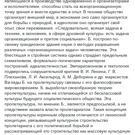
являющиеся в производстве одновременно и организаторами
и исполнителями, способны стать на всеорганизационную
точку зрения и внести единство в опыт. В технике общество
организует внешний мир, в экономике оно само организуется
для борьбы с природой, в идеологии оно организует свой
опыт, свои переживания. «Следовательно, всякая задача в
технике, в экономике, в сфере духовной культуры, есть задача
организационная и притом социальная». Б. построил по-
своему грандиозное здание науки о методах разрешения
различных «организационных задач» человечества. Эта
блестящая и стройная система однако страдает предельным
схематизмом, формально-логическим характером
построений, идеалистичностью. Эмпириомонизм и тектология
подверглись сокрушительной критике В. И. Ленина, Г. В.
Плеханова, Л. И. Аксельрод, А. М. Деборина и др. марксистов.
Взгляды Б. на пролеткультуру связаны с его философским
мировоззрением. Б. выработал своеобразную теорию
пролеткультуры, ничем не отличающейся от бесклассовой
культуры будущего социалистического общества. Эта
пролеткультура, по мнению Б., является предпосылкой, а не
следствием захвата власти пролетариатом. Такая концепция
пролеткультуры коренным образом отличается от ленинской
концепции, увязывающей культурное строительство
пролетариата с его политической борьбой и
рассматривающей это строительство как массовую культурную