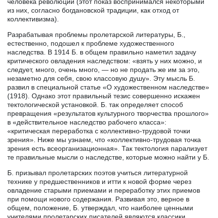
человека революции (этот показ воспринимался некоторыми
из них, согласно богдановской традиции, как отход от
коллективизма).
Разрабатывая проблемы пролетарской литературы, Б.,
естественно, подошел к проблеме художественного
наследства. В 1914 Б. в общем правильно наметил задачу
критического овладения наследством: «взять у них можно, и
следует, много, очень много, — но не продать же им за это,
незаметно для себя, свою классовую душу». Эту мысль Б.
развил в специальной статье «О художественном наследстве»
(1918). Однако этот правильный тезис совершенно искажен
тектологической установкой. Б. так определяет способ
превращения «результатов культурного творчества прошлого»
в «действительное наследство рабочего класса»:
«критическая переработка с коллективно-трудовой точки
зрения». Ниже мы узнаем, что «коллективно-трудовая точка
зрения есть всеорганизационная». Так тектология парализует
те правильные мысли о наследстве, которые можно найти у Б.
Б. призывал пролетарских поэтов учиться литературной
технике у предшественников и итти к новой форме через
овладение старыми приемами и переработку этих приемов
при помощи нового содержания. Развивая это, верное в
общем, положение, Б. утверждал, что наиболее ценными
учителями пролетарских писателей являются классики,