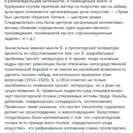
и рабовладельцам античности, и помещичьей знати, и
буржуазии огулом приписан взгляд на искусство как на забаву;
вульгарно понимается организующая роль искусства — «Храм
был центром общения, богиня — центром храма.
Следовательно она была центром организации коллектива»;
весьма сбивчиво определение идеи художественного
произведения, понимаемой как его «организационные
задачи», и т. д.).
Значительно важнее мысли Б. о пролетарской литературе.
Ценность их обусловливается тем, что Б. разрабатывал
проблемы пролет. литературы в то время, когда основные
кадры пролет. революции были отвлечены непосредственной
политической борьбой и не имели ни малейшей возможности
уделить сколько-нибудь значительного внимания этим
вопросам (1914–1920). Б. в 1914 отметил не только
неизбежность появления пролет. литературы, но и факт ее
существования. Б. правильно подметил ряд специфических
черт пролетарской поэзии (стержневые мотивы труда, борьбы,
урбанизм, товарищеская солидарность, коллективизм).
Правильно также указание, что пролет. писателем художника
делает не происхождение, а миросозерцание. Безусловно
плодотворны были напоминания о том, что «пролетарская
поэзия есть прежде всего поэзия, определенного рода
искусство», что рифмованное изложение самих пролетарских