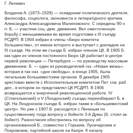
Г. Лелевич
Богданов А. (1873–1928) — псевдоним политического деятеля,
философа, социолога, экономиста и литературного критика
Александра Александровича Малиновского. С середины 90-х
гг. Б. — участник соц.-дем. движения. Вел ожесточенную
борьбу с меньшевиками во время подготовки к III съезду
РСДРП. В 1904 избран в члены «Бюро комитета
большинства», от имени которого и выступает с докладом на
III съезде. На этом же съезде Б. избран членом ЦК. В 1905 Б.
как один из членов постоянного Бюро ЦК работает в центре
первой революции — Петербурге — по руководству массовым
движением. Б. — один из руководителей газ. «Новая жизнь»,
которая в так наз. «дни свободы», в конце 1905, была
легальным большевистским органом. В декабре 1905
арестован вместе с Исполнительным комитетом Пет. сов. раб.
деп., в котором он представлял ЦК РСДРП. В 1906
возвращается к энергичной революционной работе. IV
(Стокгольмский) и V (Лондонский) съезды переизбирают Б. в
ЦК. На Лондонском съезде Б. избран также в «Большевистский
центр». Но уже с 1907 Б. расходится с Лениным по
существенному тогда вопросу о бойкоте 3-й Думы (Б. стоял за
бойкот). Разногласия обострились по вопросу об
организованной Б., совместно с Горьким, Луначарским и
Покровским, партийной школе на Капри. К началу