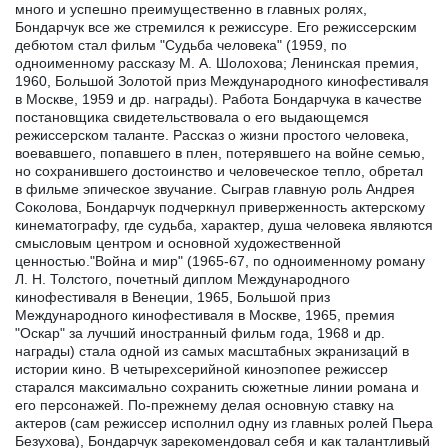
много и успешно преимущественно в главных ролях,
Бондарчук все же стремился к режиссуре. Его режиссерским
дебютом стал фильм "Судьба человека" (1959, по
одноименному рассказу М. А. Шолохова; Ленинская премия,
1960, Большой Золотой приз Международного кинофестиваля
в Москве, 1959 и др. награды). Работа Бондарчука в качестве
постановщика свидетельствовала о его выдающемся
режиссерском таланте. Рассказ о жизни простого человека,
воевавшего, попавшего в плен, потерявшего на войне семью,
но сохранившего достоинство и человеческое тепло, обретал
в фильме эпическое звучание. Сыграв главную роль Андрея
Соколова, Бондарчук подчеркнул приверженность актерскому
кинематографу, где судьба, характер, душа человека являются
смысловым центром и основной художественной
ценностью."Война и мир" (1965-67, по одноименному роману
Л. Н. Толстого, почетный диплом Международного
кинофестиваля в Венеции, 1965, Большой приз
Международного кинофестиваля в Москве, 1965, премия
"Оскар" за лучший иностранный фильм года, 1968 и др.
награды) стала одной из самых масштабных экранизаций в
истории кино. В четырехсерийной киноэпопее режиссер
старался максимально сохранить сюжетные линии романа и
его персонажей. По-прежнему делая основную ставку на
актеров (сам режиссер исполнил одну из главных ролей Пьера
Безухова), Бондарчук зарекомендовал себя и как талантливый