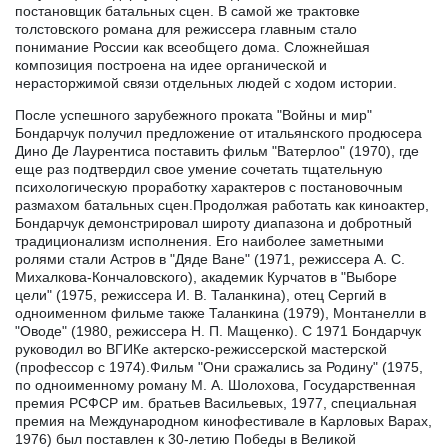
постановщик батальных сцен. В самой же трактовке
толстовского романа для режиссера главным стало
понимание России как всеобщего дома. Сложнейшая
композиция построена на идее органической и
нерасторжимой связи отдельных людей с ходом истории.
После успешного зарубежного проката "Войны и мир"
Бондарчук получил предложение от итальянского продюсера
Дино Де Лаурентиса поставить фильм "Ватерлоо" (1970), где
еще раз подтвердил свое умение сочетать тщательную
психологическую проработку характеров с постановочным
размахом батальных сцен.Продолжая работать как киноактер,
Бондарчук демонстрировал широту диапазона и добротный
традиционализм исполнения. Его наиболее заметными
ролями стали Астров в "Дяде Ване" (1971, режиссера А. С.
Михалкова-Кончаловского), академик Курчатов в "Выборе
цели" (1975, режиссера И. В. Таланкина), отец Сергий в
одноименном фильме также Таланкина (1979), Монтанелли в
"Оводе" (1980, режиссера Н. П. Мащенко). С 1971 Бондарчук
руководил во ВГИКе актерско-режиссерской мастерской
(профессор с 1974).Фильм "Они сражались за Родину" (1975,
по одноименному роману М. А. Шолохова, Государственная
премия РСФСР им. братьев Васильевых, 1977, специальная
премия на Международном кинофестивале в Карловых Варах,
1976) был поставлен к 30-летию Победы в Великой