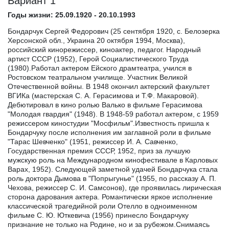
Вариант 1
Годы жизни: 25.09.1920 - 20.10.1993
Бондарчук Сергей Федорович (25 сентября 1920, с. Белозерка
Херсонской обл., Украина 20 октября 1994, Москва),
российский кинорежиссер, киноактер, педагог. Народный
артист СССР (1952), Герой Социалистического Труда
(1980).Работал актером Ейского драмтеатра, учился в
Ростовском театральном училище. Участник Великой
Отечественной войны. В 1948 окончил актерский факультет
ВГИКа (мастерская С. А. Герасимова и Т.Ф. Макаровой).
Дебютировал в кино ролью Валько в фильме Герасимова
"Молодая гвардия" (1948). В 1948-59 работал актером, с 1959
режиссером киностудии "Мосфильм".Известность пришла к
Бондарчуку после исполнения им заглавной роли в фильме
"Тарас Шевченко" (1951, режиссер И. А. Савченко,
Государственная премия СССР, 1952, приз за лучшую
мужскую роль на Международном кинофестивале в Карловых
Варах, 1952). Следующей заметной удачей Бондарчука стала
роль доктора Дымова в "Попрыгунье" (1955, по рассказу А. П.
Чехова, режиссер С. И. Самсонов), где проявилась лирическая
сторона дарования актера. Романтически яркое исполнение
классической трагедийной роли Отелло в одноименном
фильме С. Ю. Юткевича (1956) принесло Бондарчуку
признание не только на Родине, но и за рубежом.Снимаясь