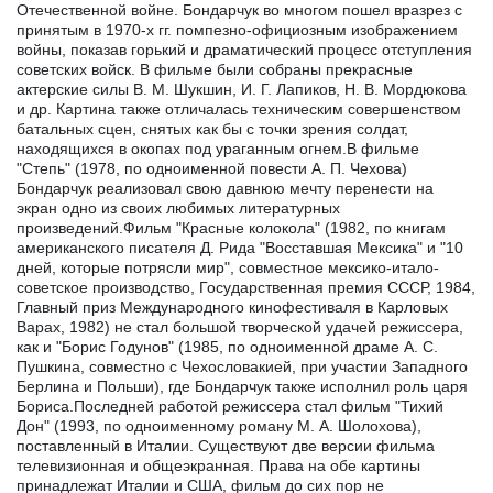
Отечественной войне. Бондарчук во многом пошел вразрез с
принятым в 1970-х гг. помпезно-официозным изображением
войны, показав горький и драматический процесс отступления
советских войск. В фильме были собраны прекрасные
актерские силы В. М. Шукшин, И. Г. Лапиков, Н. В. Мордюкова
и др. Картина также отличалась техническим совершенством
батальных сцен, снятых как бы с точки зрения солдат,
находящихся в окопах под ураганным огнем.В фильме
"Степь" (1978, по одноименной повести А. П. Чехова)
Бондарчук реализовал свою давнюю мечту перенести на
экран одно из своих любимых литературных
произведений.Фильм "Красные колокола" (1982, по книгам
американского писателя Д. Рида "Восставшая Мексика" и "10
дней, которые потрясли мир", совместное мексико-итало-
советское производство, Государственная премия СССР, 1984,
Главный приз Международного кинофестиваля в Карловых
Варах, 1982) не стал большой творческой удачей режиссера,
как и "Борис Годунов" (1985, по одноименной драме А. С.
Пушкина, совместно с Чехословакией, при участии Западного
Берлина и Польши), где Бондарчук также исполнил роль царя
Бориса.Последней работой режиссера стал фильм "Тихий
Дон" (1993, по одноименному роману М. А. Шолохова),
поставленный в Италии. Существуют две версии фильма
телевизионная и общеэкранная. Права на обе картины
принадлежат Италии и США, фильм до сих пор не