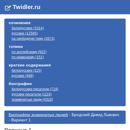
Twidler.ru
сочинения
белорусские (1014)
русские (12595)
на свободную тему (2873)
топики
по английскому (922)
по немецкому (151)
краткие содержания
белорусские (115)
русские (489)
биографии
белорусские писатели (719)
русские писатели (1119)
знаменитые люди (4316)
Биографии знаменитых людей
- Бродский Давид Львович
- Вариант 1