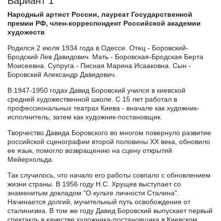
Вариант 1
Народный артист России, лауреат Государственной
премии РФ, член-корреспондент Российской академии
художеств
Родился 2 июля 1934 года в Одессе. Отец - Боровский-
Бродский Лев Давидович. Мать - Боровская-Бродская Берта
Моисеевна. Супруга - Писная Марина Исааковна. Сын -
Боровский Александр Давидович.
В 1947-1950 годах Давид Боровский учился в киевской
средней художественной школе. С 15 лет работал в
профессиональных театрах Киева - вначале как художник-
исполнитель, затем как художник-постановщик.
Творчество Давида Боровского во многом повернуло развитие
российской сценографии второй половины XX века, обновило
ее язык, помогло возвращению на сцену открытий
Мейерхольда.
Так случилось, что начало его работы совпало с обновлением
жизни страны. В 1956 году Н.С. Хрущев выступает со
знаменитым докладом "О культе личности Сталина".
Начинается долгий, мучительный путь освобождения от
сталинизма. В том же году Давид Боровский выпускает первый
спектакль в качестве художника-постановщика в Киевском