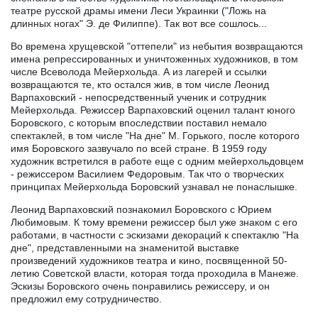
театре русской драмы имени Леси Украинки ("Ложь на
длинных ногах" Э. де Филиппе). Так вот все сошлось...
Во времена хрущевской "оттепели" из небытия возвращаются
имена репрессированных и уничтоженных художников, в том
числе Всеволода Мейерхольда. А из лагерей и ссылки
возвращаются те, кто остался жив, в том числе Леонид
Варпаховский - непосредственный ученик и сотрудник
Мейерхольда. Режиссер Варпаховский оценил талант юного
Боровского, с которым впоследствии поставил немало
спектаклей, в том числе "На дне" М. Горького, после которого
имя Боровского зазвучало по всей стране. В 1959 году
художник встретился в работе еще с одним мейерхольдовцем
- режиссером Василием Федоровым. Так что о творческих
принципах Мейерхольда Боровский узнавал не понаслышке.
Леонид Варпаховский познакомил Боровского с Юрием
Любимовым. К тому времени режиссер был уже знаком с его
работами, в частности с эскизами декораций к спектаклю "На
дне", представленными на знаменитой выставке
произведений художников театра и кино, посвященной 50-
летию Советской власти, которая тогда проходила в Манеже.
Эскизы Боровского очень понравились режиссеру, и он
предложил ему сотрудничество.