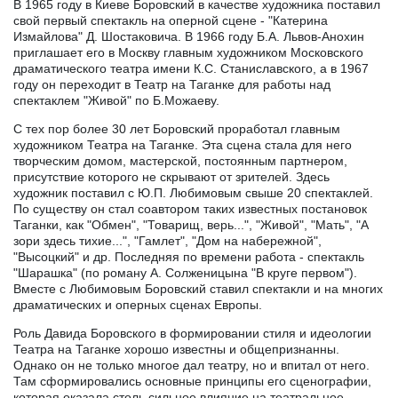
В 1965 году в Киеве Боровский в качестве художника поставил
свой первый спектакль на оперной сцене - "Катерина
Измайлова" Д. Шостаковича. В 1966 году Б.А. Львов-Анохин
приглашает его в Москву главным художником Московского
драматического театра имени К.С. Станиславского, а в 1967
году он переходит в Театр на Таганке для работы над
спектаклем "Живой" по Б.Можаеву.
С тех пор более 30 лет Боровский проработал главным
художником Театра на Таганке. Эта сцена стала для него
творческим домом, мастерской, постоянным партнером,
присутствие которого не скрывают от зрителей. Здесь
художник поставил с Ю.П. Любимовым свыше 20 спектаклей.
По существу он стал соавтором таких известных постановок
Таганки, как "Обмен", "Товарищ, верь...", "Живой", "Мать", "А
зори здесь тихие...", "Гамлет", "Дом на набережной",
"Высоцкий" и др. Последняя по времени работа - спектакль
"Шарашка" (по роману А. Солженицына "В круге первом").
Вместе с Любимовым Боровский ставил спектакли и на многих
драматических и оперных сценах Европы.
Роль Давида Боровского в формировании стиля и идеологии
Театра на Таганке хорошо известны и общепризнанны.
Однако он не только многое дал театру, но и впитал от него.
Там сформировались основные принципы его сценографии,
которая оказала столь сильное влияние на театральное