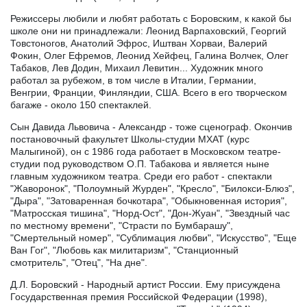
Режиссеры любили и любят работать с Боровским, к какой бы
школе они ни принадлежали: Леонид Варпаховский, Георгий
Товстоногов, Анатолий Эфрос, Иштван Хорваи, Валерий
Фокин, Олег Ефремов, Леонид Хейфец, Галина Волчек, Олег
Табаков, Лев Додин, Михаил Левитин... Художник много
работал за рубежом, в том числе в Италии, Германии,
Венгрии, Франции, Финляндии, США. Всего в его творческом
багаже - около 150 спектаклей.
Сын Давида Львовича - Александр - тоже сценограф. Окончив
постановочный факультет Школы-студии МХАТ (курс
Малыгиной), он с 1986 года работает в Московском театре-
студии под руководством О.П. Табакова и является ныне
главным художником театра. Среди его работ - спектакли
"Жаворонок", "Полоумный Журден", "Кресло", "Билокси-Блюз",
"Дыра", "Затоваренная бочкотара", "Обыкновенная история",
"Матросская тишина", "Норд-Ост", "Дон-Жуан", "Звездный час
по местному времени", "Страсти по Бумбарашу",
"Смертельный номер", "Сублимация любви", "Искусство", "Еще
Ван Гог", "Любовь как милитаризм", "Станционный
смотритель", "Отец", "На дне".
Д.Л. Боровский - Народный артист России. Ему присуждена
Государственная премия Российской Федерации (1998),