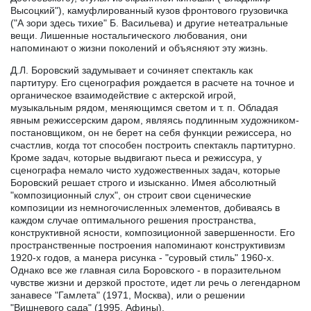
Высоцкий"), камуфлированный кузов фронтового грузовичка
("А зори здесь тихие" Б. Васильева) и другие нетеатральные
вещи. Лишенные ностальгического любования, они
напоминают о жизни поколений и объясняют эту жизнь.
Д.Л. Боровский задумывает и сочиняет спектакль как
партитуру. Его сценография рождается в расчете на точное и
органическое взаимодействие с актерской игрой,
музыкальным рядом, меняющимся светом и т. п. Обладая
явным режиссерским даром, являясь подлинным художником-
постановщиком, он не берет на себя функции режиссера, но
счастлив, когда тот способен построить спектакль партитурно.
Кроме задач, которые выдвигают пьеса и режиссура, у
сценографа немало чисто художественных задач, которые
Боровский решает строго и изысканно. Имея абсолютный
"композиционный слух", он строит свои сценические
композиции из немногочисленных элементов, добиваясь в
каждом случае оптимального решения пространства,
конструктивной ясности, композиционной завершенности. Его
пространственные построения напоминают конструктивизм
1920-х годов, а манера рисунка - "суровый стиль" 1960-х.
Однако все же главная сила Боровского - в поразительном
чувстве жизни и дерзкой простоте, идет ли речь о легендарном
занавесе "Гамлета" (1971, Москва), или о решении
"Вишневого сада" (1995, Афины).