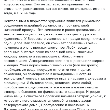
искусство страны. Они не застыли, эти принципы, не
окаменели, развиваются, как все живое, но сложились именно
тогда, в 1970-е годы.
Центральным в творчестве художника является уникальное
соединение острейшей условности с пронзительной
жизненной правдой. Это сочетание и ранее достигалось на
театральных подмостках, но в разных театрах и у разных
художников. У Боровского условность и правда соединились в
одно целое. Как правило, он сочиняет спектакль из очень
немногих и очень простых элементов. Любит вводить
реальные бытовые вещи из реальной жизни, знакомые
каждому зрителю и вызывающие глубоко личные
воспоминания. Ассоциативное поле его сценографии широко
и мощно. Умея поразительно точно найти (или построить)
необходимую вещь, несущую отпечатки жизни целых
поколений, он помещает ее в неожиданный и острый
театральный контекст, заставляет играть наравне с актерами и
в помощь им. И бытовая вещь, оставаясь сама собой,
приобретает в ходе спектакля все новые и новые смыслы
отнюдь не бытового, но философского характера. Игровую
жизнь вещи в спектакле Боровский называет "аттракционом", к
которому у него оказываются способны старые двери
петербургского дома ("Преступление и наказание" Ф.
Достоевского), стулья из окраинной киношки ("Владимир