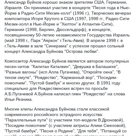
Александр Буйнов хорошо знаком зрителям США, Германии,
Израиля. Он принимал участие в концерте "Песня года в Нью-
Йорке в Радио-Сити Мюзик-холл" (1996 г.), Творческих вечерах
композитора Игоря Крутого в США (1997, 1998 гг., Радио-Сити
Мюзик-холл в Нью-Йорке и "Хилтон" в Атлантик-Сити),
Германии (1998, Берлин, Дюссельдорф), в концерте,
посвященному 50-летию независимости Государства Израиль
(май 1998 г., Парк "Аяркон" г.Тель-Авив). В апреле 1998 г. в
г.Тель-Авиве в зале "Синерама" с успехом прошел сольный
концерт Александра Буйнова "Острова любви".
Композитор Александр Буйнов является автором популярных
песен-хитов: "Капитан Каталкин", "Девушка в Балашихе",
"Разные вагоны" (исп.Алла Пугачева), "Откройте окна", "В
тихом омуте", "Рождество", "Карманный вор", "Посидим-
помолчим", "Пустой бамбук" и многих других. В 1991 году
специально для Рождественских встреч по просьбе
А.Б.Пугачевой А.Буйнов написал гимн "Рождество" на слова
Ильи Резника.
Многие клипы Александра Буйнова стали классикой
современного российского эстрадного искусства:
"Параллельные пути" (с участием топ-модели В.Дроновой),
"Посидим-помолчим" (с участием актрисы Алики Смеховой),
"Пустой бамбук", "Песня о Родине", "Для тебя", "Потанцуй со