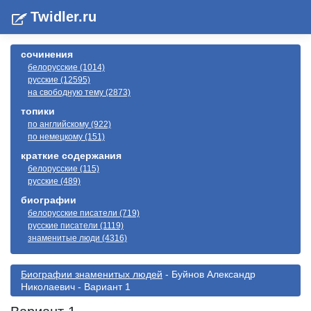
Twidler.ru
сочинения
белорусские (1014)
русские (12595)
на свободную тему (2873)
топики
по английскому (922)
по немецкому (151)
краткие содержания
белорусские (115)
русские (489)
биографии
белорусские писатели (719)
русские писатели (1119)
знаменитые люди (4316)
Биографии знаменитых людей
- Буйнов Александр
Николаевич - Вариант 1