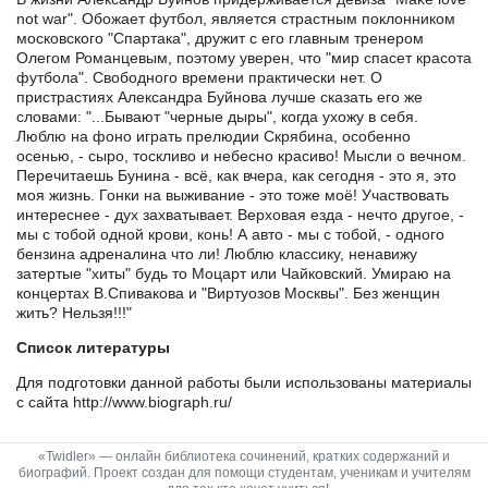
not war". Обожает футбол, является страстным поклонником
московского "Спартака", дружит с его главным тренером
Олегом Романцевым, поэтому уверен, что "мир спасет красота
футбола". Свободного времени практически нет. О
пристрастиях Александра Буйнова лучше сказать его же
словами: "...Бывают "черные дыры", когда ухожу в себя.
Люблю на фоно играть прелюдии Скрябина, особенно
осенью, - сыро, тоскливо и небесно красиво! Мысли о вечном.
Перечитаешь Бунина - всё, как вчера, как сегодня - это я, это
моя жизнь. Гонки на выживание - это тоже моё! Участвовать
интереснее - дух захватывает. Верховая езда - нечто другое, -
мы с тобой одной крови, конь! А авто - мы с тобой, - одного
бензина адреналина что ли! Люблю классику, ненавижу
затертые "хиты" будь то Моцарт или Чайковский. Умираю на
концертах В.Спивакова и "Виртуозов Москвы". Без женщин
жить? Нельзя!!!"
Список литературы
Для подготовки данной работы были использованы материалы
с сайта http://www.biograph.ru/
«Twidler» — онлайн библиотека сочинений, кратких содержаний и
биографий. Проект создан для помощи студентам, ученикам и учителям