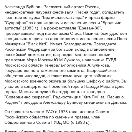
Александр Буйнов - Заслуженный артист России,
неоднократный лауреат фестиваля "Песня года", обладатель
Гран-при конкурса "Братиславская лира" и приза фирмы
"Супрафон" за аранжировку и исполнение песни "Бродячие
артисты" (1983 г.). На рок-фестивале "Ереван-80",
проводившемся под патронажем Стаса Намина, был удостоен
специального приза за аранжировку и исполнение песни Пола
Маккартни "Black bird". Имеет Благодарность Президента
Российской Федерации за большой вклад в становление
российской демократии, награжден многочисленными
грамотами Мэра Москвы Ю.М.Лужкова, начальника ГУВД
Московской области генерала-полковника А.Куликова,
Государственного таможенного комитета, Всероссийского
общества инвалидов, а также командующего войсками
Московского военного округа за большую шефскую работу. За
участие в концерте на Поклонной горе и Параде Мэра в День
города Москвы получил благодарность от концерна
"Совершенно секретно". Радиостанция "Хит-FM" за "Песню о
Родине" присудила Александру Буйнову специальный Диплом.
Он является членом РАО с 1975 года, членом Совета
Российского общества по смежным правам, член
Общественного Совета ГУВД МО (с 1993 г.).
В жизни Александр Буйнов придерживается девиза "Make love