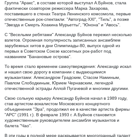
Группа "Аракс", в составе которой выступал А.Буйнов, стала
фактически соавтором режиссера Марка Захарова,
поставившего в стенах Театра Ленинского комсомола, первые
отечественные рок-спектакли: "Автоград-XXI", "Тиль", а позже
"Звезда и Смерть Хоакина Мурьетты", "Юнона" и "Авось".
С "Веселыми ребятами" Александр Буйнов пережил несколько
взлетов. Огромная популярность записанных ансамблем
зарубежных хитов в дни Олимпиады-80, выпуск одной из
первых в Советском Союзе кассетных рок-работ под
названием "Банановые острова".
То время стало временем самоутверждения: Александр искал
и нашел свою дорогу в компании с выдающимися
музыкантами: Александром Градским, Стасом Наминым,
Павлом Слободкиным, Юрием Чернавским, легендой
отечественной эстрады Аллой Пугачевой и многими другими.
Свою сольную карьеру Александр Буйнов начал в 1989 году,
став артистом-вокалистом Московского концертного
объединения "Эра", продолжил ее в качестве артиста фирмы
"АРС" (1991 г.). В феврале 1993 г. А.Буйнов становится
художественным руководителем ансамбля музыкантов и
балета "Чао".
В эти годы в полной мере раскрывается многогранный талант