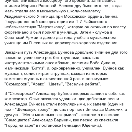
Буйнов, впитывая атмосферу того времени, зачитываясь
книгами Марины Расковой. Александру было пять лет, когда
мать отдала его в музыкальную школу-семилетку
Академического Училища при Московской ордена Ленина
Государственной консерватории им.П.И.Чайковского -
небезызвестную "Мерзляковку", которую он окончил по классу
фортепиано и был принят в училище. Затем - служба в
Советской Армии и далее два года учебы в музыкальном
училище им.Гнесиных на дирижерско-хоровом отделении.
Звездный путь Александра Буйнова довольно типичен для того
времени: увлечение рок-бит-группами, вокально-
инструментальными ансамблями, песнями Боба Дилана,
магическими "Битлз", и, одновременно, уникален. Буйнов как
музыкант, солист играл в группах, каждая из которых -
заметная ступень в отечественной рок- и поп-музыке:
"Скоморохи", "Аракс", "Цветы", "Веселые ребята".
В "Скоморохах" Александр Буйнов впервые заявил о себе как
композитор. Опыт оказался удачным: две дебютные песни
Александра Буйнова стали популярными, их запели (одну из
них - "Шелковую траву" - до сих пор поет Вячеслав Малежик, а
другую - "Меня маменька вскормила" - исполнял в составе
"Самоцветов" Александр Барыкин, как песню из спектакля
"Город на заре" в постановке Геннадия Юденича).