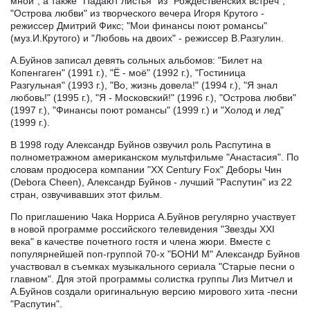
мной", а также "Падают листья" из "Рождественских встреч",
"Острова любви" из творческого вечера Игоря Крутого -
режиссер Дмитрий Фикс; "Мои финансы поют романсы"
(муз.И.Крутого) и "Любовь на двоих" - режиссер В.Разгулин.
А.Буйнов записал девять сольных альбомов: "Билет на
Копенгаген" (1991 г.), "Ё - моё" (1992 г.), "Гостиница
Разгульная" (1993 г.), "Во, жизнь довела!" (1994 г.), "Я знал
любовь!" (1995 г.), "Я - Московский!" (1996 г.), "Острова любви"
(1997 г.), "Финансы поют романсы" (1999 г.) и "Холод и лед"
(1999 г.).
В 1998 году Александр Буйнов озвучил роль Распутина в
полнометражном американском мультфильме "Анастасия". По
словам продюсера компании "ХХ Century Fox" Деборы Чин
(Debora Cheen), Александр Буйнов - лучший "Распутин" из 22
стран, озвучивавших этот фильм.
По приглашению Чака Норриса А.Буйнов регулярно участвует
в новой программе российского телевидения "Звезды ХХI
века" в качестве почетного гостя и члена жюри. Вместе с
популярнейшей поп-группой 70-х "БОНИ М" Александр Буйнов
участвовал в съемках музыкального сериала "Старые песни о
главном". Для этой программы солистка группы Лиз Митчел и
А.Буйнов создали оригинальную версию мирового хита -песни
"Распутин".