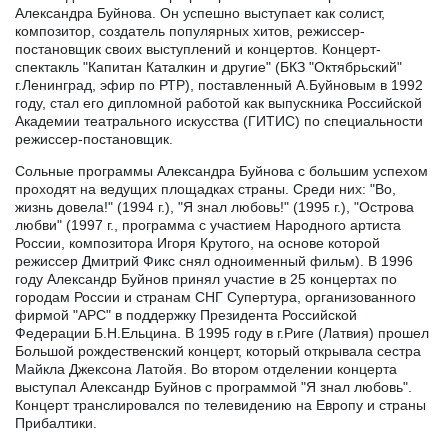
Александра Буйнова. Он успешно выступает как солист,
композитор, создатель популярных хитов, режиссер-
постановщик своих выступлений и концертов. Концерт-
спектакль "Капитан Каталкин и другие" (БКЗ "Октябрьский"
г.Ленинград, эфир по РТР), поставленный А.Буйновым в 1992
году, стал его дипломной работой как выпускника Российской
Академии театрального искусства (ГИТИС) по специальности
режиссер-постановщик.
Сольные программы Александра Буйнова с большим успехом
проходят на ведущих площадках страны. Среди них: "Во,
жизнь довела!" (1994 г.), "Я знал любовь!" (1995 г.), "Острова
любви" (1997 г., программа с участием Народного артиста
России, композитора Игоря Крутого, на основе которой
режиссер Дмитрий Фикс снял одноименный фильм). В 1996
году Александр Буйнов принял участие в 25 концертах по
городам России и странам СНГ Супертура, организованного
фирмой "АРС" в поддержку Президента Российской
Федерации Б.Н.Ельцина. В 1995 году в г.Риге (Латвия) прошел
Большой рождественский концерт, который открывала сестра
Майкла Джексона Латойя. Во втором отделении концерта
выступал Александр Буйнов с программой "Я знал любовь".
Концерт транслировался по телевидению на Европу и страны
Прибалтики.