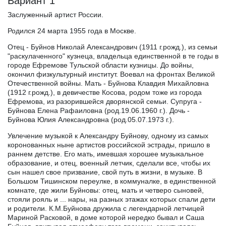
Вариант 1
Заслуженный артист России.
Родился 24 марта 1955 года в Москве.
Отец - Буйнов Николай Александрович (1911 г.рожд.), из семьи
"раскулаченного" кузнеца, владельца единственной в те годы в
городе Ефремове Тульской области кузницы. До войны,
окончил физкультурный институт. Воевал на фронтах Великой
Отечественной войны. Мать - Буйнова Клавдия Михайловна
(1912 г.рожд.), в девичестве Косова, родом тоже из города
Ефремова, из разорившейся дворянской семьи. Супруга -
Буйнова Елена Рафаиловна (род.19.06.1960 г.). Дочь -
Буйнова Юлия Александровна (род.05.07.1973 г.).
Увлечение музыкой к Александру Буйнову, одному из самых
коронованных ныне артистов российской эстрады, пришло в
раннем детстве. Его мать, имевшая хорошее музыкальное
образование, и отец, военный летчик, сделали все, чтобы их
сын нашел свое призвание, свой путь в жизни, в музыке. В
Большом Тишинском переулке, в коммуналке, в единственной
комнате, где жили Буйновы: отец, мать и четверо сыновей,
стояли рояль и ... нары, на разных этажах которых спали дети
и родители. К.М.Буйнова дружила с легендарной летчицей
Мариной Расковой, в доме которой нередко бывал и Саша