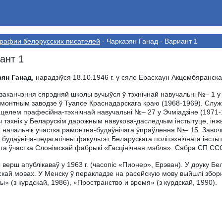
рафии белорусскиx писателей
- Чарказян Ганад - Вариант 1
ант 1
зян Ганад
, нарадзіўся 18.10.1946 г. у сяле Ерасхаун Акцембяранска
заканчэння сярэдняй школы вучыўся ў тэхнічнай навучальні №– 1 у
монтным заводзе ў Туапсе Краснадарскага краю (1968-1969). Служы
целем прафесійна-тэхнічнай навучальні №– 27 у Эчміадзіне (1971-19
 тэхнік у Беларускім дарожным навукова-даследчым інстытуце, ін
 начальнік участка рамонтна-будаўнічага ўпраўлення №– 15. Завоч
, будаўніча-педагагічны факультэт Беларускага політэхнічнага інстыт
га ўчастка Слонімскай фабрыкі «Гасцінічная мэбля». Сябра СП ССС
верш апублікаваў у 1963 г. (часопіс «Пионер», Ерэван). У друку Бела
кай мовах. У Менску ў перакладзе на расейскую мову выйшлі зборнік
ы» (з курдскай, 1986), «Пространство и время» (з курдскай, 1990).