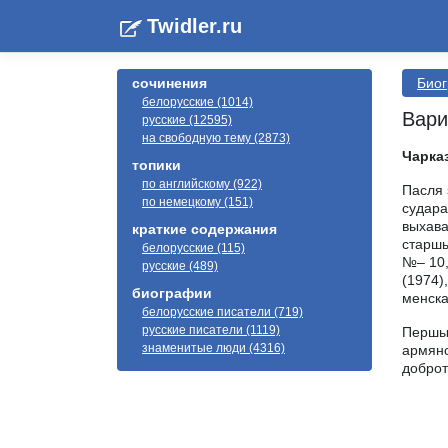
Twidler.ru
сочинения
Биог
белорусские (1014)
Вари
русские (12595)
на свободную тему (2873)
Чарка
топики
по английскому (922)
Пасля 
по немецкому (151)
судара
выхава
краткие содержания
старшы
белорусские (115)
№– 10,
русские (489)
(1974)
биографии
менска
белорусские писатели (719)
русские писатели (1119)
Першы 
знаменитые люди (4316)
армянс
доброт