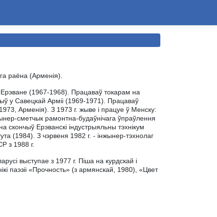
га раёна (Арменія).
 Ерэване (1967-1968). Працаваў токарам на
ў у Савецкай Арміі (1969-1971). Працаваў
73, Арменія). З 1973 г. жыве і працуе ў Менску:
жынер-сметчык рамонтна-будаўнічага ўпраўлення
на скончыў Ерэванскі індустрыяльны тэхнікум
ута (1984). З чэрвеня 1982 г. - інжынер-тэхнолаг
Р з 1988 г.
русі выступае з 1977 г. Піша на курдскай і
і паэзіі «Прочность» (з армянскай, 1980), «Цвет