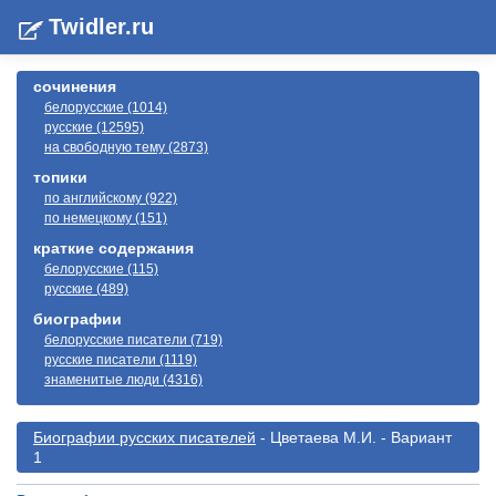
Twidler.ru
сочинения
белорусские (1014)
русские (12595)
на свободную тему (2873)
топики
по английскому (922)
по немецкому (151)
краткие содержания
белорусские (115)
русские (489)
биографии
белорусские писатели (719)
русские писатели (1119)
знаменитые люди (4316)
Биографии русскиx писателей
- Цветаева М.И. - Вариант
1