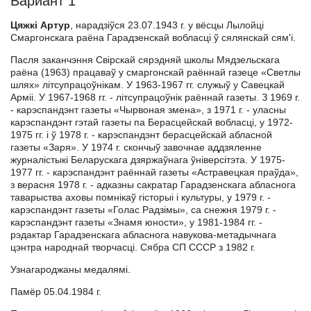
Вариант 1
Цяжкі Артур
, нарадзіўся 23.07.1943 г. у вёсцы Лылойці
Смаргонскага раёна Гарадзенскай вобласці ў сялянскай сям'і.
Пасля заканчэння Свірскай сярэдняй школы Мядзельскага
раёна (1963) працаваў у смаргонскай раённай газеце «Светлы
шлях» літсупрацоўнікам. У 1963-1967 гг. служыў у Савецкай
Арміі. У 1967-1968 гг. - літсупрацоўнік раённай газеты. З 1969 г.
- карэспандэнт газеты «Чырвоная змена», з 1971 г. - уласны
карэспандэнт гэтай газеты па Берасцейскай вобласці, у 1972-
1975 гг. і ў 1978 г. - карэспандэнт берасцейскай абласной
газеты «Заря». У 1974 г. скончыў завочнае аддзяленне
журналістыкі Беларускага дзяржаўнага ўніверсітэта. У 1975-
1977 гг. - карэспандэнт раённай газеты «Астравецкая праўда»,
з верасня 1978 г. - адказны сакратар Гарадзенскага абласнога
таварыства аховы помнікаў гісторыі і культуры, у 1979 г. -
карэспандэнт газеты «Голас Радзімы», са снежня 1979 г. -
карэспандэнт газеты «Знамя юности», у 1981-1984 гг. -
рэдактар Гарадзенскага абласнога навукова-метадычнага
цэнтра народнай творчасці. Сябра СП СССР з 1982 г.
Узнагароджаны медалямі.
Памёр 05.04.1984 г.