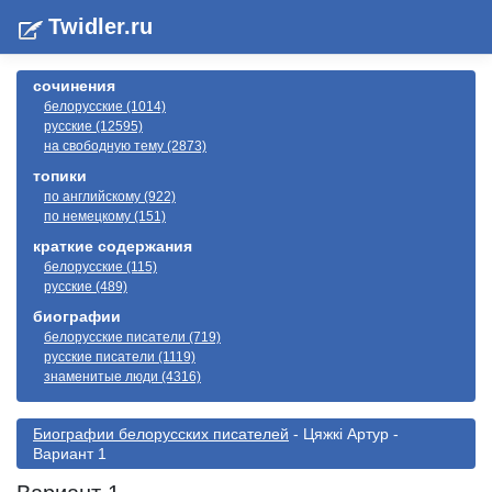
Twidler.ru
сочинения
белорусские (1014)
русские (12595)
на свободную тему (2873)
топики
по английскому (922)
по немецкому (151)
краткие содержания
белорусские (115)
русские (489)
биографии
белорусские писатели (719)
русские писатели (1119)
знаменитые люди (4316)
Биографии белорусскиx писателей
- Цяжкі Артур -
Вариант 1