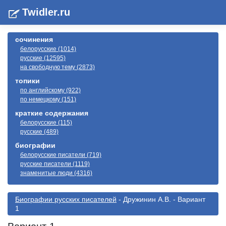
Twidler.ru
сочинения
белорусские (1014)
русские (12595)
на свободную тему (2873)
топики
по английскому (922)
по немецкому (151)
краткие содержания
белорусские (115)
русские (489)
биографии
белорусские писатели (719)
русские писатели (1119)
знаменитые люди (4316)
Биографии русскиx писателей
- Дружинин А.В. - Вариант
1