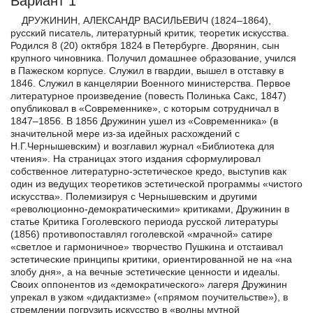
Вариант 1
ДРУЖИНИН, АЛЕКСАНДР ВАСИЛЬЕВИЧ (1824–1864),
русский писатель, литературный критик, теоретик искусства.
Родился 8 (20) октября 1824 в Петербурге. Дворянин, сын
крупного чиновника. Получил домашнее образование, учился
в Пажеском корпусе. Служил в гвардии, вышел в отставку в
1846. Служил в канцелярии Военного министерства. Первое
литературное произведение (повесть Полинька Сакс, 1847)
опубликовал в «Современнике», с которым сотрудничал в
1847–1856. В 1856 Дружинин ушел из «Современника» (в
значительной мере из-за идейных расхождений с
Н.Г.Чернышевским) и возглавил журнал «Библиотека для
чтения». На страницах этого издания сформулировал
собственное литературно-эстетическое кредо, выступив как
один из ведущих теоретиков эстетической программы «чистого
искусства». Полемизируя с Чернышевским и другими
«революционно-демократическими» критиками, Дружинин в
статье Критика Гоголевского периода русской литературы
(1856) противопоставлял гоголевской «мрачной» сатире
«светлое и гармоничное» творчество Пушкина и отстаивал
эстетические принципы критики, ориентированной не на «на
злобу дня», а на вечные эстетические ценности и идеалы.
Своих оппонентов из «демократического» лагеря Дружинин
упрекал в узком «дидактизме» («прямом поучительстве»), в
стремлении погрузить искусство в «волны мутной