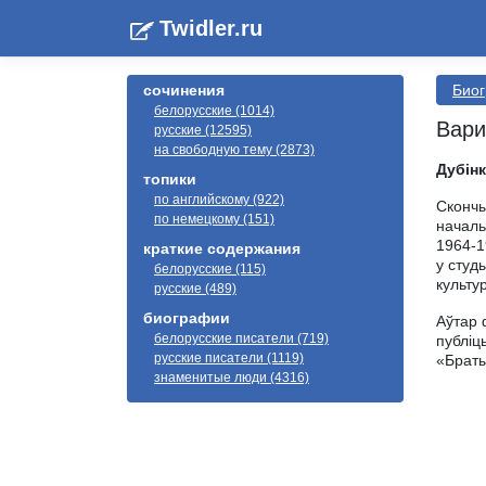
Twidler.ru
сочинения
Биог
белорусские (1014)
Вари
русские (12595)
на свободную тему (2873)
Дубін
топики
по английскому (922)
Скончы
по немецкому (151)
началь
1964-1
краткие содержания
у студ
белорусские (115)
культу
русские (489)
биографии
Аўтар 
белорусские писатели (719)
публіц
русские писатели (1119)
«Браты
знаменитые люди (4316)