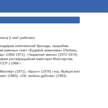
ласці ў сям'і рабочага.
рыгадзірам комплекснай брыгады, прарабам,
ам раённых газет «Будаўнік камунізма» (Любань,
зда» (1966-1971), «Чырвоная змена» (1972-1974),
рафам рэстаўрацыйнай майстэрні Міністэрства
ССР з 1988 г.
гілёў» (1971), «Брэст» (1979) і інш. Выйшлі кнігі
мая» (1983), «Ой, зялёны дубочак» (1983),