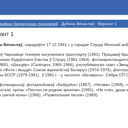
рафии белорусскиx писателей
- Дубінка Вячаслаў - Вариант 1
ант 1
ка Вячаслаў
, нарадзіўся 17.12.1941 г. у горадзе Слуцку Менскай воб
ў Чарнавіцкі тэхнікум чыгуначнага транспарту (1961). Працаваў б
нікам будаўнічага ўчастка ў Слуцку (1961-1964), фотакарэспандэнт
965), «Шахцёр» (Салігорск, 1965-1966), рэспубліканскіх газет «Звя
ыі «Фота і жыццё» Саюза журналістаў Беларусі (1974-1976), фатог
ры БССР (1979-1981). З 1981 г. - у часопісе «Беларусь». Сябра СП С
фотанарысаў, фотаальбомаў «Бабруйск» (1967), «Нясвіж» (1968), «Ма
ыстыкі, прозы «Паплач ля роднае крынічкі» (1981), «Не плач, душа 
 святой ночы» (1986), «Развітальная песня» (1989).