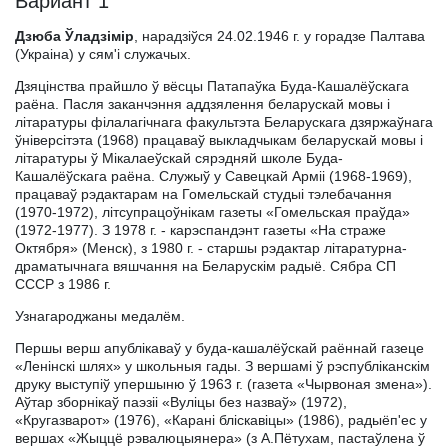
Вариант 1
Дзюба Ўладзімір
, нарадзіўся 24.02.1946 г. у горадзе Палтава
(Украіна) у сям'і служачых.
Дзяцінства прайшло ў вёсцы Патапаўка Буда-Кашалёўскага
раёна. Пасля заканчэння аддзялення беларускай мовы і
літаратуры філалагічнага факультэта Беларускага дзяржаўнага
ўніверсітэта (1968) працаваў выкладчыкам беларускай мовы і
літаратуры ў Мікалаеўскай сярэдняй школе Буда-
Кашалёўскага раёна. Служыў у Савецкай Арміі (1968-1969),
працаваў рэдактарам на Гомельскай студыі тэлебачання
(1970-1972), літсупрацоўнікам газеты «Гомельская праўда»
(1972-1977). З 1978 г. - карэспандэнт газеты «На страже
Октября» (Менск), з 1980 г. - старшы рэдактар літаратурна-
драматычнага вяшчання на Беларускім радыё. Сябра СП
СССР з 1986 г.
Узнагароджаны медалём.
Першы верш апублікаваў у буда-кашалёўскай раённай газеце
«Ленінскі шлях» у школьныя гады. З вершамі ў рэспубліканскім
друку выступіў упершыню ў 1963 г. (газета «Чырвоная змена»).
Аўтар зборнікаў паэзіі «Вуліцы без назваў» (1972),
«Кругазварот» (1976), «Карані бліскавіцы» (1986), радыёп'ес у
вершах «Жыццё рэвалюцыянера» (з А.Пётухам, пастаўлена ў