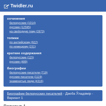
Twidler.ru
сочинения
белорусские (1014)
русские (12595)
на свободную тему (2873)
топики
по английскому (922)
по немецкому (151)
краткие содержания
белорусские (115)
русские (489)
биографии
белорусские писатели (719)
русские писатели (1119)
знаменитые люди (4316)
Биографии белорусскиx писателей
- Дзюба Ўладзімір -
Вариант 1