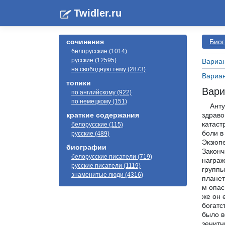
Twidler.ru
сочинения
Биог
белорусские (1014)
русские (12595)
Вариан
на свободную тему (2873)
Вариан
топики
Вари
по английскому (922)
по немецкому (151)
Антуан де Сент-Экзюпери (1900-1944). Его служба в качестве пилота самолета-разведчика была постоянным вызовом здравому смыслу: Сент-Экзюпери с трудом втискивал в тесную кабину свое грузное, изломанное в многочисленных катастрофах тело, на земле он страдал от 40-градусной алжирской жары, в небе, на высоте десять тысяч метров, — от боли в плохо сросшихся костях. Он был чересчур стар для военной авиации, внимание и реакция подводили его — Сент-Экзюпери калечил дорогие самолеты, чудом оставаясь живым, но с маниакальным упрямством вновь поднимался в небо. Закончилось
краткие содержания
белорусские (115)
русские (489)
биографии
белорусские писатели (719)
русские писатели (1119)
знаменитые люди (4316)