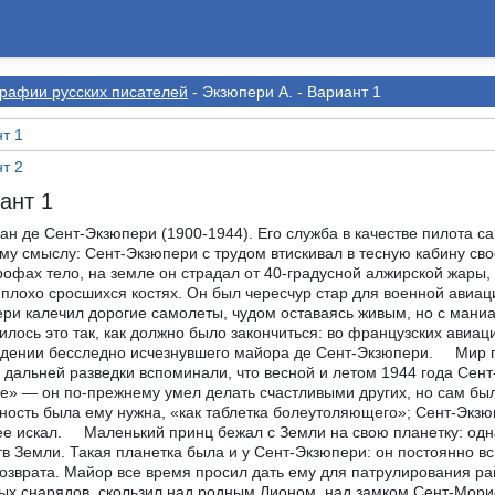
рафии русскиx писателей
- Экзюпери А. - Вариант 1
т 1
т 2
ант 1
 это так, как должно было закончиться: во французских авиационных частях зачитают приказ о подвиге и награждении бесследно исчезнувшего майора де Сент-Экзюпери. Мир потерял удивительно светлого человека. Пилоты группы дальней разведки вспоминали, что весной и летом 1944 года Сент-Экзюпери казался «потерявшимся на этой планете» — он по-прежнему умел делать счастливыми других, но сам был глубоко несчастен. А друзья говорили, что в 44-м опасность была ему нужна, «как таблетка болеутоляющего»; Сент-Экзюпери и раньше никогда не боялся смерти, теперь же он ее искал. Маленький принц бежал с Земли на свою планетку: одна-единственная роза казалась ему дороже всех богатств Земли. Такая планетка была и у Сент-Экзюпери: он постоянно вспоминал детство — потерянный рай, куда не было возврата. Майор все время просил дать ему для патрулирования район Аннесси и, окутанный облачками от разрывов зенитных снарядов, скользил над родным Лионом, над замком Сент-Морис де Реман, когда-то принадлежавшим его матери. С тех пор прошла не одна — несколько жизней, но только здесь он был по-настоящему счастлив. … Серые стены, увитые плющом, высокая каменная башня — в раннем средневековье ее сложили из больших круглых валунов, а в XVIII веке перестроили. Когда-то господа де Сент-Экзюпери пересиживали здесь набеги английских лучников, рыцарей-разбойников и собственных крестьян, а в начале XX века изрядно обветшавший замок приютил овдовевшую графиню Мари де Сент-Экзюпери и ее пятерых детей. Мать и дочери заняли первый этаж, мальчики обосновались на третьем. Огромная входная зала и зеркальная гостиная, портреты предков, рыцарские латы, драгоценные гобелены, обитая штофом мебель с полустершейся позолотой — старый дом был полон сокровищ, но маленького Антуана (в семье все звали его Тонио) привлекало не это. За домом был сеновал, за сеновалом — огромный парк, за парком тянулись поля, все еще принадлежащие его роду. На сеновале рожала черная кошка, в парке жили ласточки, в поле кувыркались кролики и шныряли крошечные мыши, для которых он строил домики из щепок, — живность занимала его больше всего на свете. Он пробовал приручать кузнечиков (Тонио сажал их в картонные коробки, и они погибали), выкармливал птенцов ласточки смоченным в вине хлебом и рыдал над опустевшим мышиным домиком — свобода оказалась дороже ежедневной порции крошек. Тонио дразнил брата, не слушал гувернантку и вопил на весь дом, когда мать шлепала его сафьяновой туфлей. Маленький граф любил все, что его окружало, и все любили его. Он пропадал в поле, отправлялся в дальние походы вместе с лесником и думал, что так будет продолжаться вечно. Детьми занималась гувернантка, на домашних праздниках они танцевали, одетые в камзолы XVIII века; их воспитывали в закрытых колледжах — образование Антуан завершил в Швейцарии… Но мадам де Сент-Экзюпери знала цену этой благодати: положение семьи было отчаянным. Граф Жан де Сент-Экзюпери скончался, когда Тонио не было и четырех лет, состояния он не оставил, а имение приносило все меньший доход. Заботиться о своем будущем детям предстояло самим — взрослый мир, поджидавший разорившихся аристократов за воротами замка, был холоден, равнодушен и пошл. До 16 лет юный граф жил совершенно беззаботно — Тонио притаскивал домой животных, возился с моделями моторов, дразнил брата и изводил учительницу сестер. Мыши все время разбегались — и он принес в замок белую крысу; зверюшка оказалась на удивление ласковой, но в один скверный день с ней разделался не переносивший грызунов садовник. Потом в нем проснулся Эдисон, и он принялся собирать механизмы. Телефон из жестянок и консервных банок работал отлично, а паровой двигатель взорвался прямо в руках — от ужаса и боли он потерял сознание. Затем Тонио увлекся гипнозом и терроризировал бонну, обожавшую сладкое, — наткнувшись на повелительный взгляд ужасного ребенка, несчастная старая дева замирала над коробкой вишни в шоколаде, как кролик перед удавом. Антуан был проказлив и очарователен — ладный, крепкий, со светло-русой кудрявой головой и мило вздернутым носом… Детство кончилось, когда от лихорадки умер любимый брат Франсуа. Он завещал Антуану велосипед и ружье, причастился и отошел в мир иной — Сент-Экзюпери навсегда запомнил его спокойное и строгое лицо. Тонио уже семнадцать — впереди военная служба, а затем надо думать о карьере. Детство кончилось — и вместе с ним исчез прежний золотоволосый Тонио. Антуан вытянулся и подурнел: волосы распрямились, глаза округлились, брови почернели — теперь он был похож на совенка. В большой мир вышел нескладный, застенчивый, нищий, не приспособленный к самостоятельной жизни, исполненный любви и веры юнец — и мир тут же набил ему шишки. Антуана де Сент-Экзюпери призвали в армию. Он выбрал авиацию и отправился служить в Страсбург. Мать давала ему денег на квартиру: сто двадцать франков в месяц (для мадам де Сент-Экзюпери это была очень большая сумма!), и у сына появилось пристанище. Антуан принимал ванну, пил кофе и звонил домой по своему собственному телефону. Теперь у него было время для досуга, и он не мог не влюбиться. Мадам де Вильморен была настоящей светской дамой — молодая вдова со связями, состоянием и большими амбициями. Ее дочь Луиза славилась умом, образованностью и нежной красотой. Правда, она не отличалась крепким здоровьем и около года провела в постели, но это только добавляло ей очарования. Луиза, утопая в подушках, принимала гостей в тончайшем пеньюаре — и двухметровый здоровяк Сент-Экзюпери совершенно потерял голову. Он написал матери, что встретил девушку своей мечты, и вскоре сделал п