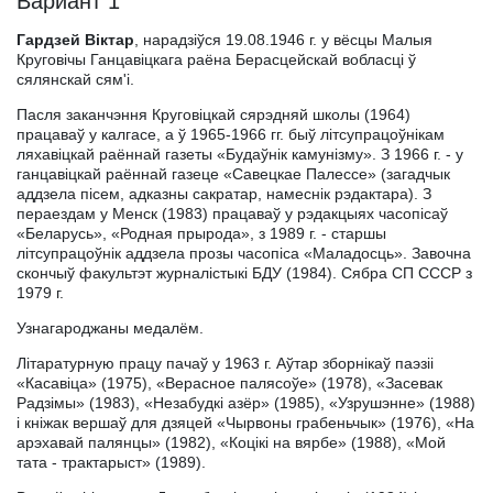
Вариант 1
Гардзей Віктар
, нарадзіўся 19.08.1946 г. у вёсцы Малыя
Круговічы Ганцавіцкага раёна Берасцейскай вобласці ў
сялянскай сям'і.
Пасля заканчэння Круговіцкай сярэдняй школы (1964)
працаваў у калгасе, а ў 1965-1966 гг. быў літсупрацоўнікам
ляхавіцкай раённай газеты «Будаўнік камунізму». З 1966 г. - у
ганцавіцкай раённай газеце «Савецкае Палессе» (загадчык
аддзела пісем, адказны сакратар, намеснік рэдактара). З
пераездам у Менск (1983) працаваў у рэдакцыях часопісаў
«Беларусь», «Родная прырода», з 1989 г. - старшы
літсупрацоўнік аддзела прозы часопіса «Маладосць». Завочна
скончыў факультэт журналістыкі БДУ (1984). Сябра СП СССР з
1979 г.
Узнагароджаны медалём.
Літаратурную працу пачаў у 1963 г. Аўтар зборнікаў паэзіі
«Касавіца» (1975), «Верасное палясоўе» (1978), «Засевак
Радзімы» (1983), «Незабудкі азёр» (1985), «Узрушэнне» (1988)
і кніжак вершаў для дзяцей «Чырвоны грабеньчык» (1976), «На
арэхавай палянцы» (1982), «Коцікі на вярбе» (1988), «Мой
тата - трактарыст» (1989).