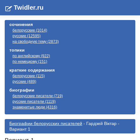
Twidler.ru
сочинения
белорусские (1014)
русские (12595)
на свободную тему (2873)
топики
по английскому (922)
по немецкому (151)
краткие содержания
белорусские (115)
русские (489)
биографии
белорусские писатели (719)
русские писатели (1119)
знаменитые люди (4316)
Биографии белорусскиx писателей
- Гардзей Віктар -
Вариант 1