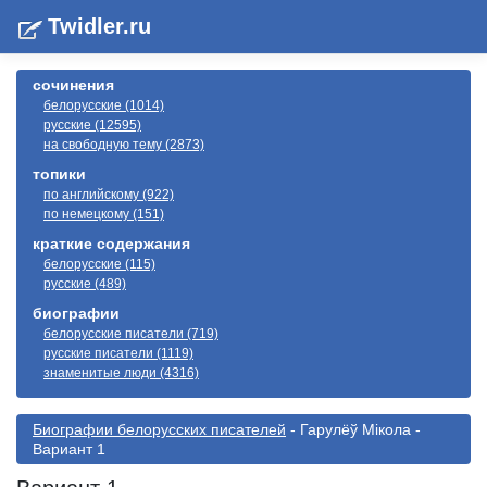
Twidler.ru
сочинения
белорусские (1014)
русские (12595)
на свободную тему (2873)
топики
по английскому (922)
по немецкому (151)
краткие содержания
белорусские (115)
русские (489)
биографии
белорусские писатели (719)
русские писатели (1119)
знаменитые люди (4316)
Биографии белорусскиx писателей
- Гарулёў Мікола -
Вариант 1