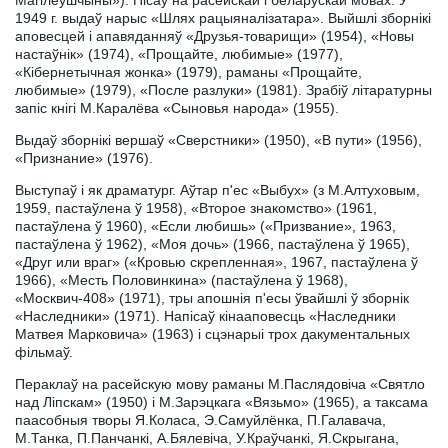
1949 г. выдаў нарыс «Шлях рацыяналізатара». Выйшлі зборнікі
аповесцей і апавяданняў «Друзья-товарищи» (1954), «Новы
настаўнік» (1974), «Прощайте, любимые» (1977),
«Кібернетычная жонка» (1979), раманы «Прощайте,
любимые» (1979), «После разлуки» (1981). Зрабіў літаратурны
запіс кнігі М.Каралёва «Сыновья народа» (1955).
Выдаў зборнікі вершаў «Сверстники» (1950), «В пути» (1956),
«Признание» (1976).
Выступаў і як драматург. Аўтар п'ес «Выбух» (з М.Алтуховым,
1959, пастаўлена ў 1958), «Второе знакомство» (1961,
пастаўлена ў 1960), «Если любишь» («Призвание», 1963,
пастаўлена ў 1962), «Моя дочь» (1966, пастаўлена ў 1965),
«Друг или враг» («Кровью скрепленная», 1967, пастаўлена ў
1966), «Месть Половинкина» (пастаўлена ў 1968),
«Москвич-408» (1971), тры апошнія п'есы ўвайшлі ў зборнік
«Наследники» (1971). Напісаў кінааповесць «Наследники
Матвея Марковича» (1963) і сцэнарыі трох дакументальных
фільмаў.
Пераклаў на расейскую мову раманы М.Паслядовіча «Святло
над Ліпскам» (1950) і М.Зарэцкага «Вязьмо» (1965), а таксама
паасобныя творы Я.Коласа, Э.Самуйлёнка, П.Галавача,
М.Танка, П.Панчанкі, А.Бялевіча, У.Краўчанкі, Я.Скрыгана,