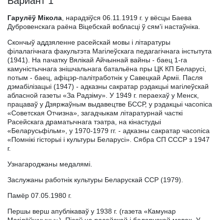
Вариант 1
Гарулёў Мікола
, нарадзіўся 06.11.1919 г. у вёсцы Баева
Дубровенскага раёна Віцебскай вобласці ў сям'і настаўніка.
Скончыў аддзяленне расейскай мовы і літаратуры
філалагічнага факультэта Магілеўскага педагагічнага інстытута
(1941). На пачатку Вялікай Айчыннай вайны - баец 1-га
камуністычнага знішчальнага батальёна пры ЦК КП Беларусі,
потым - баец, афіцэр-палітработнік у Савецкай Арміі. Пасля
дэмабілізацыі (1947) - адказны сакратар рэдакцыі магілеўскай
абласной газеты «За Радзіму». У 1949 г. пераехаў у Менск,
працаваў у Дзяржаўным выдавецтве БССР, у рэдакцыі часопіса
«Советская Отчизна», загадчыкам літаратурнай часткі
Расейскага драматычнага тэатра, на кінастудыі
«Беларусьфільм», у 1970-1979 гг. - адказны сакратар часопіса
«Помнікі гісторыі і культуры Беларусі». Сябра СП СССР з 1947
г.
Узнагароджаны медалямі.
Заслужаны работнік культуры Беларускай ССР (1979).
Памёр 07.05.1980 г.
Першы верш апублікаваў у 1938 г. (газета «Камунар
Магілёўшчыны»). Пісаў на расейскай і беларускай мовах. У