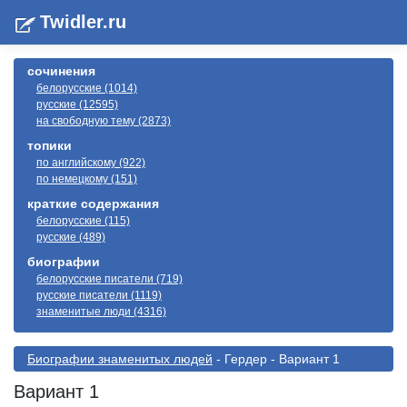
Twidler.ru
сочинения
белорусские (1014)
русские (12595)
на свободную тему (2873)
топики
по английскому (922)
по немецкому (151)
краткие содержания
белорусские (115)
русские (489)
биографии
белорусские писатели (719)
русские писатели (1119)
знаменитые люди (4316)
Биографии знаменитых людей
- Гердер - Вариант 1
Вариант 1