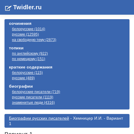
Twidler.ru
сочинения
белорусские (1014)
русские (12595)
на свободную тему (2873)
топики
по английскому (922)
по немецкому (151)
краткие содержания
белорусские (115)
русские (489)
биографии
белорусские писатели (719)
русские писатели (1119)
знаменитые люди (4316)
Биографии русскиx писателей
- Хемницер И.И. - Вариант
1