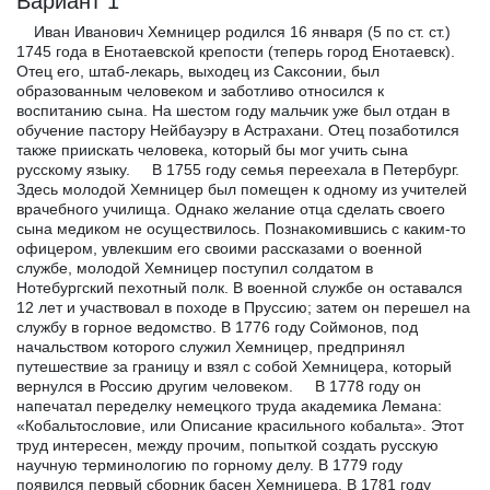
Вариант 1
Иван Иванович Хемницер родился 16 января (5 по ст. ст.)
1745 года в Енотаевской крепости (теперь город Енотаевск).
Отец его, штаб-лекарь, выходец из Саксонии, был
образованным человеком и заботливо относился к
воспитанию сына. На шестом году мальчик уже был отдан в
обучение пастору Нейбауэру в Астрахани. Отец позаботился
также приискать человека, который бы мог учить сына
русскому языку. В 1755 году семья переехала в Петербург.
Здесь молодой Хемницер был помещен к одному из учителей
врачебного училища. Однако желание отца сделать своего
сына медиком не осуществилось. Познакомившись с каким-то
офицером, увлекшим его своими рассказами о военной
службе, молодой Хемницер поступил солдатом в
Нотебургский пехотный полк. В военной службе он оставался
12 лет и участвовал в походе в Пруссию; затем он перешел на
службу в горное ведомство. В 1776 году Соймонов, под
начальством которого служил Хемницер, предпринял
путешествие за границу и взял с собой Хемницера, который
вернулся в Россию другим человеком. В 1778 году он
напечатал переделку немецкого труда академика Лемана:
«Кобальтословие, или Описание красильного кобальта». Этот
труд интересен, между прочим, попыткой создать русскую
научную терминологию по горному делу. В 1779 году
появился первый сборник басен Хемницера. В 1781 году