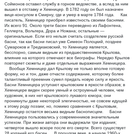
Соймонов оставил службу в горном ведомстве, а вслед за ним
вышел в отставку и Хемницер. В 1782 году он был назначен
вице-консулом в Смирну, где и умер в марте 1784 года. Как
писатель, Хемницер приобрел известность своими баснями.
Их всего 91. Около трети басен переведено из Лафонтена,
Геллерта, Вольтера, Дора и Ножана; остальные —
оригинальные. Если его нельзя считать создателем русской
басни, так как басни писал уже Симеон Полоцкий, позднее
Сумароков и Тредиаковский, то Хемницер является,
бесспорно, самым видным из предшественников Крылова,
влияние на которого отмечают все биографы. Нередко Крылов
повторяет сюжеты и даже отдельные выражения Хемницера.
Вообще Хемницер дал Крылову не только вполне готовую
форму, но и тон, даже отчасти содержание, которому более
талантливый преемник сумел придать новую силу и яркость.
Басни Хемницера уступают крыловским в яркости образов; в
Хемницере виден скорее умный и остроумный человек, чем
художник, в них нет крыловского лукавого юмора; они
проникнуты даже некоторой элегичностью, не совсем идущей
к этому роду поэзии; но, помимо сравнения с Крыловым,
Хемницер остается весьма видным баснописцем. Басни
Хемницера пользовались у современников значительным
успехом. При жизни автора они выдержали три издания;
четвертое вышло вскоре после его смерти. Всего существует
28 изданий его басен. В прошлом веке, в начале 1960-х