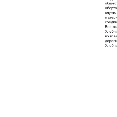
общест
оберто
служил
матери
соедин
Восток
Хлебни
во все
деревн
Хлебни