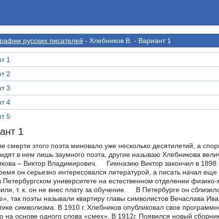
рафии русскиx писателей
- Хлебников В. - Вариант 1
т 1
т 2
т 3
т 4
т 5
ант 1
смерти этого поэта миновало уже несколько десятилетий, а споры
идят в нем лишь заумного поэта, другие называю Хлебникова вел
кова – Виктор Владимирович. Гимназию Виктор закончил в 1898 г.,
время он серьезно интересовался литературой, а писать начал ещ
в Петербургском университете на естественном отделении физико-м
или, т. к. он не внес плату за обучение. В Петербурге он сблизил
», так поэты называли квартиру главы символистов Вечаслава Ива
тике символизма. В 1910 г. Хлебников опубликовал свое программ
о на основе одного слова «смех». В 1912г. Появился новый сборн