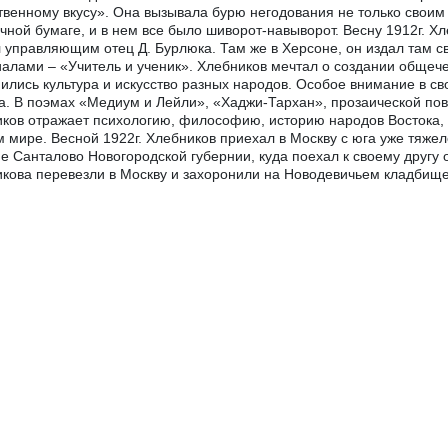
венному вкусу». Она вызывала бурю негодования не только своим
чной бумаге, и в нем все было шиворот-навыворот. Весну 1912г. Х
 управляющим отец Д. Бурлюка. Там же в Херсоне, он издал там 
алами – «Учитель и ученик». Хлебников мечтал о создании общече
ились культура и искусство разных народов. Особое внимание в сво
а. В поэмах «Медиум и Лейли», «Хаджи-Тархан», прозаической пов
ков отражает психологию, философию, историю народов Востока, 
м мире. Весной 1922г. Хлебников приехал в Москву с юга уже тяже
е Санталово Новогородской губернии, куда поехал к своему другу о
кова перевезли в Москву и захоронили на Новодевичьем кладбище