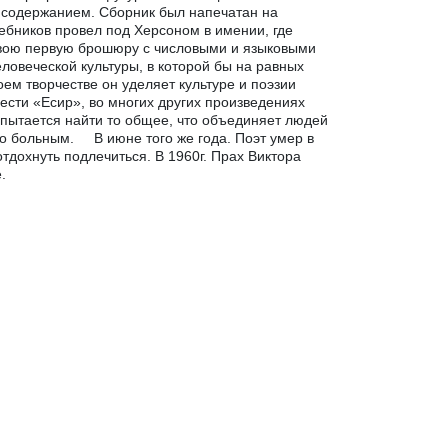
 содержанием. Сборник был напечатан на
лебников провел под Херсоном в имении, где
свою первую брошюру с числовыми и языковыми
ловеческой культуры, в которой бы на равных
ем творчестве он уделяет культуре и поэзии
ести «Есир», во многих других произведениях
пытается найти то общее, что объединяет людей
ло больным. В июне того же года. Поэт умер в
тдохнуть подлечиться. В 1960г. Прах Виктора
.