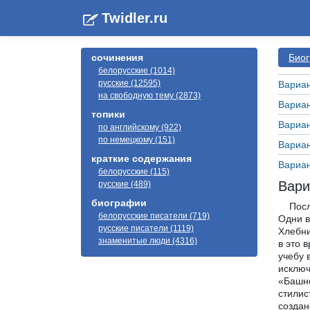
Twidler.ru
сочинения
Биог
белорусские (1014)
русские (12595)
Вариан
на свободную тему (2873)
Вариан
топики
Вариан
по английскому (922)
по немецкому (151)
Вариан
краткие содержания
Вариан
белорусские (115)
Вари
русские (489)
биографии
После 
белорусские писатели (719)
Одни в
русские писатели (1119)
Хлебни
знаменитые люди (4316)
в это 
учебу 
исключ
«Башне
стилис
создан