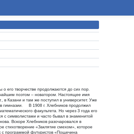
 о его творчестве продолжаются до сих пор.
ичайшим поэтом – новатором. Настоящее имя
 в Казани и там же поступил в университет. Уже
е в гимназии. В 1908 г. Хлебников продолжил
атематического факультета. Но через 3 года его
ся с символистами и часто бывал в знаменитой
нова. Вскоре Хлебников разочаровался в
ное стихотворение «Заклятие смехом», которое
ик с программой футуристов «Пощечина