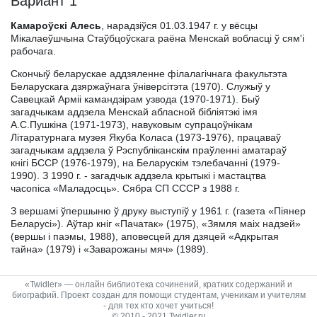
Вариант 1
Камароўскі Алесь
, нарадзіўся 01.03.1947 г. у вёсцы
Мікалаеўшчына Стаўбцоўскага раёна Менскай вобласці ў сям'і
рабочага.
Скончыў беларускае аддзяленне філалагічнага факультэта
Беларускага дзяржаўнага ўніверсітэта (1970). Служыў у
Савецкай Арміі камандзірам узвода (1970-1971). Быў
загадчыкам аддзела Менскай абласной бібліятэкі імя
А.С.Пушкіна (1971-1973), навуковым супрацоўнікам
Літаратурнага музея Якуба Коласа (1973-1976), працаваў
загадчыкам аддзела ў Рэспубліканскім праўленні аматараў
кнігі БССР (1976-1979), на Беларускім тэлебачанні (1979-
1990). З 1990 г. - загадчык аддзела крытыкі і мастацтва
часопіса «Маладосць». Сябра СП СССР з 1988 г.
З вершамі ўпершыню ў друку выступіў у 1961 г. (газета «Піянер
Беларусі»). Аўтар кніг «Пачатак» (1975), «Зямля маіх надзей»
(вершы і паэмы, 1988), аповесцей для дзяцей «Адкрытая
тайна» (1979) і «Заварожаны мяч» (1989).
«Twidler» — онлайн библиотека сочинений, кратких содержаний и
биографий. Проект создан для помощи студентам, ученикам и учителям
- для тех кто хочет учиться!
© 2010 - 2021 Twidler.ru