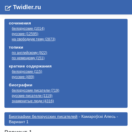
Twidler.ru
сочинения
белорусские (1014)
русские (12595)
на свободную тему (2873)
топики
по английскому (922)
по немецкому (151)
краткие содержания
белорусские (115)
русские (489)
биографии
белорусские писатели (719)
русские писатели (1119)
знаменитые люди (4316)
Биографии белорусскиx писателей
- Камароўскі Алесь -
Вариант 1