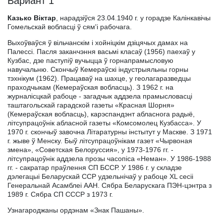
Вариант 1
Казько Віктар
, нарадзіўся 23.04.1940 г. у горадзе Калінкавічы
Гомельскай вобласці ў сям'і рабочага.
Выхоўваўся ў вільчанскім і хойніцкім дзіцячых дамах на
Палессі. Пасля заканчэння васьмі класаў (1956) паехаў у
Кузбас, дзе паступіў вучыцца ў горнапрамысловую
навучальню. Скончыў Кемераўскі індустрыяльны горны
тэхнікум (1962). Працаваў на шахце, у геолагаразведцы
праходчыкам (Кемераўская вобласць). З 1962 г. на
журналісцкай рабоце - загадчык аддзела прамысловасці
таштагольскай гарадской газеты «Красная Шорня»
(Кемераўская вобласць), карэспандэнт абласнога радыё,
літсупрацоўнік абласной газеты «Комсомолец Кузбасса». У
1970 г. скончыў завочна Літаратурны інстытут у Маскве. З 1971
г. жыве ў Менску. Быў літсупрацоўнікам газет «Чырвоная
змена», «Советская Белоруссия», у 1973-1976 гг. -
літсупрацоўнік аддзела прозы часопіса «Неман». У 1986-1988
гг. - сакратар праўлення СП БССР. У 1986 г. у складзе
дэлегацыі Беларускай ССР удзельнічаў у рабоце ХL сесіі
Генеральнай Асамблеі ААН. Сябра Беларускага ПЭН-цэнтра з
1989 г. Сябра СП СССР з 1973 г.
Узнагароджаны ордэнам «Знак Пашаны».