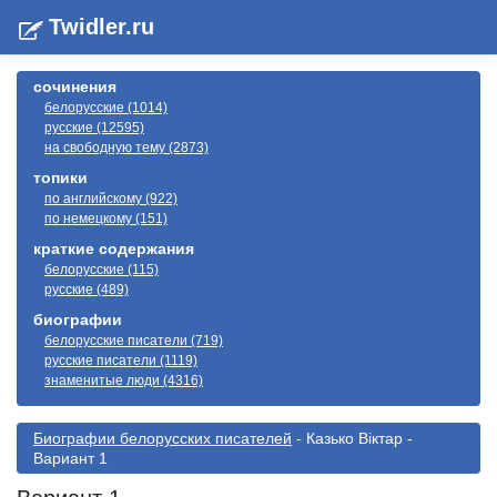
Twidler.ru
сочинения
белорусские (1014)
русские (12595)
на свободную тему (2873)
топики
по английскому (922)
по немецкому (151)
краткие содержания
белорусские (115)
русские (489)
биографии
белорусские писатели (719)
русские писатели (1119)
знаменитые люди (4316)
Биографии белорусскиx писателей
- Казько Віктар -
Вариант 1