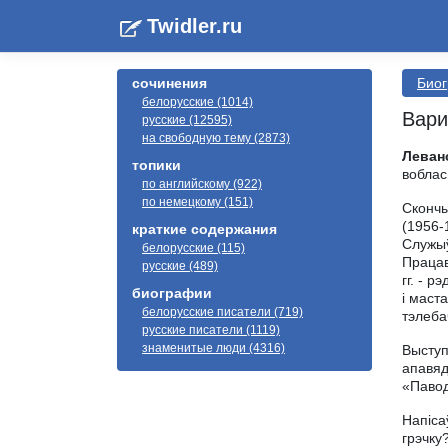
Twidler.ru
сочинения
Биог
белорусские (1014)
Вари
русские (12595)
на свободную тему (2873)
Леван
топики
воблас
по английскому (922)
по немецкому (151)
Скончы
(1956-
краткие содержания
Служыў
белорусские (115)
Працав
русские (489)
гг. - р
биографии
і маст
белорусские писатели (719)
тэлеба
русские писатели (1119)
знаменитые люди (4316)
Выступ
апавяд
«Павод
Напіса
грэчку