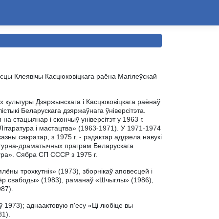
вёсцы Клеявічы Касцюковіцкага раёна Магілеўскай
х культуры Дзяржынскага і Касцюковіцкага раёнаў
істыкі Беларускага дзяржаўнага ўніверсітэта.
а стацыянар і скончыў універсітэт у 1963 г.
Літаратура і мастацтва» (1963-1971). У 1971-1974
казны сакратар, з 1975 г. - рэдактар аддзела навукі
ратурна-драматычных праграм Беларускага
ура». Сябра СП СССР з 1975 г.
ялёны трохкутнік» (1973), зборнікаў аповесцей і
ёр свабоды» (1983), раманаў «Шчыглы» (1986),
87).
1973); аднаактовую п'есу «Ці любіце вы
81).