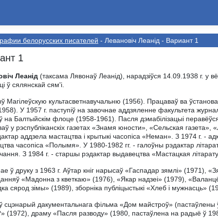
рафии белорусскиx писателей
- Левановіч Леанід - Вариант 1
ант 1
овіч Леанід
(таксама Лявонаў Леанід), нарадзіўся 14.09.1938 г. у 
ці ў сялянскай сям'і.
ў Магілеўскую культасветнавучальню (1956). Працаваў ва ўстанова
1958). У 1957 г. паступіў на завочнае аддзяленне факультета журнал
 на Балтыйскім флоце (1958-1961). Пасля дэмабілізацыі перавёўся н
аў у рэспубліканскіх газетах «Знамя юности», «Сельская газета», «
эдактар аддзела мастацтва і крытыкі часопіса «Неман». З 1974 г. - ад
ацтва часопіса «Полымя». У 1980-1982 гг. - галоўны рэдактар літа
чання. З 1984 г. - старшы рэдактар выдавецтва «Мастацкая літарат
ае ў друку з 1963 г. Аўтар кніг нарысаў «Гаспадар зямлі» (1971), «З
анняў «Мадонна з кветкаю» (1976), «Якар надзеі» (1979), «Валанц
ка сярод зімы» (1989), зборніка публіцыстыкі «Хлеб і мужнасць» (19
ў сцэнарый дакументальнага фільма «Дом майстроў» (пастаўлены ў 
?» (1972), драму «Пасля разводу» (1980, пастаўлена на радыё ў 19