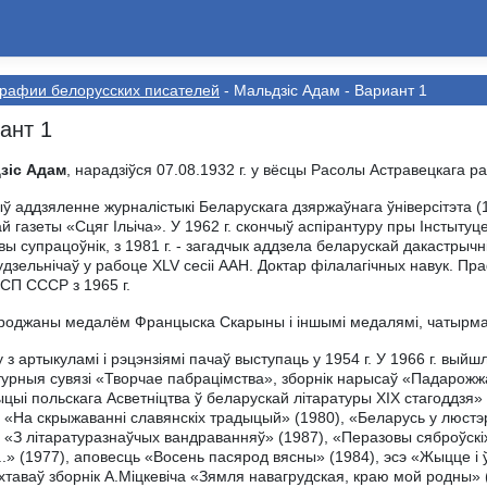
рафии белорусскиx писателей
- Мальдзіс Адам - Вариант 1
ант 1
зіс Адам
, нарадзіўся 07.08.1932 г. у вёсцы Расолы Астравецкага р
ў аддзяленне журналістыкі Беларускага дзяржаўнага ўніверсітэта 
й газеты «Сцяг Ільіча». У 1962 г. скончыў аспірантуру пры Інстытуце
вы супрацоўнік, з 1981 г. - загадчык аддзела беларускай дакастрычні
дзельнічаў у рабоце ХLV сесіі ААН. Доктар філалагічных навук. Пр
СП СССР з 1965 г.
роджаны медалём Францыска Скарыны і іншымі медалямі, чатырма 
у з артыкуламі і рэцэнзіямі пачаў выступаць у 1954 г. У 1966 г. вы
турныя сувязі «Творчае пабрацімства», зборнік нарысаў «Падарожжа
цыі польскага Асветніцтва ў беларускай літаратуры XIX стагоддзя»
, «На скрыжаванні славянскіх традыцый» (1980), «Беларусь у люстэ
, «З літаратуразнаўчых вандраванняў» (1987), «Перазовы сяброўскі
...» (1977), аповесць «Восень пасярод вясны» (1984), эсэ «Жыцце і 
таваў зборнік А.Міцкевіча «Зямля навагрудская, краю мой родны»