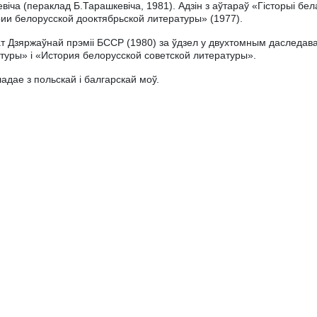
евіча (пераклад Б.Тарашкевіча, 1981). Адзін з аўтараў «Гісторыі бел
ии белорусской дооктябрьской литературы» (1977).
т Дзяржаўнай прэміі БССР (1980) за ўдзел у двухтомным даследав
туры» і «История белорусской советской литературы».
адае з польскай і балгарскай моў.