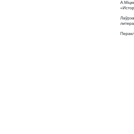
А.Міцк
«Истор
Лаўрэа
литера
Перакл