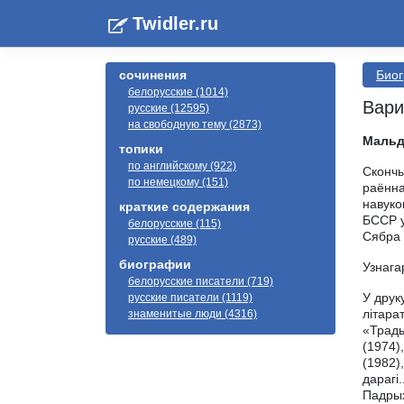
Twidler.ru
сочинения
Биог
белорусские (1014)
Вари
русские (12595)
на свободную тему (2873)
Мальд
топики
по английскому (922)
Скончы
по немецкому (151)
раённа
навуко
краткие содержания
БССР у
белорусские (115)
Сябра 
русские (489)
биографии
Узнага
белорусские писатели (719)
У друк
русские писатели (1119)
літара
знаменитые люди (4316)
«Трады
(1974)
(1982)
дарагі
Падрых