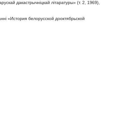
арускай дакастрычніцкай літаратуры» (т. 2, 1969),
анні «История белорусской дооктябрьской