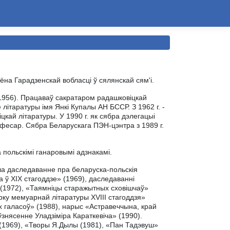
аёна Гарадзенскай вобласці ў сялянскай сям'і.
(1956). Працаваў сакратаром радашковіцкай
 літаратуры імя Янкі Купалы АН БССР. З 1962 г. -
цкай літаратуры. У 1990 г. як сябра дэлегацыі
афесар. Сябра Беларускага ПЭН-цэнтра з 1989 г.
польскімі ганаровымі адзнакамі.
йшла даследаванне пра беларуска-польскія
 ў XIX стагоддзе» (1969), даследаванні
 (1972), «Таямніцы старажытных сховішчаў»
рку мемуарнай літаратуры XVIII стагоддзя»
х галасоў» (1988), нарыс «Астравеччына, край
ўзнясенне Уладзіміра Караткевіча» (1990).
 (1969), «Творы Я.Дылы (1981), «Пан Тадэвуш»