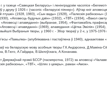
 г. у газеце «Савецкая Беларусь» і ленінградскім часопісе «Беге
іў у друку ў 1926 г. (часопіс «Беларускі піянер»). Аўтар кніг аповес
й птушкі» (1928, 1983), «Сын вады» (1928), «Палескія рабінзоны» (
(1930), «Аповесць будучых дзён» (1932), «ТВТ» (1934), «Вакол свет
, «Аповесці і апавяданні» (выбранае, 1954), «Фантамабіль прафес
 «Аповесці і апавяданні» (1969), апавядання «Цётка Эмілія» (1954),
 выйшлі Выбраныя творы, у 1960 г. - Збор твораў у 2-х, у 1975-1976 гг
п'есы «Памылка» (апублікавана і пастаўлена ў 1940), аднаактовак «
аў на беларускую мову асобныя творы Г.К.Андэрсена, Д.Маміна-Сібі
а, В.Гюго, А.Гайдара, В.Шклоўскага, А.Конанава.
т Дзяржаўнай прэміі БССР (пасмяротна, 1972) за аповесці «Чалавек
кія рабінзоны», «ТВТ», «Шлях з цемры», раман «Амок».