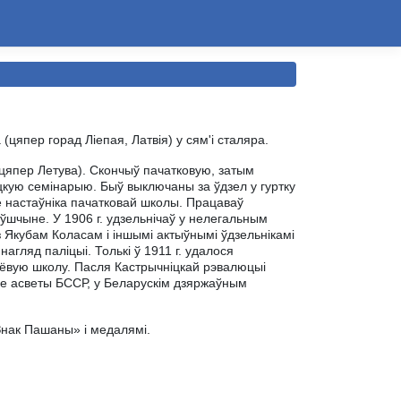
 (цяпер горад Ліепая, Латвія) у сям'і сталяра.
 (цяпер Летува). Скончыў пачатковую, затым
цкую семінарыю. Быў выключаны за ўдзел у гуртку
е настаўніка пачатковай школы. Працаваў
ўшчыне. У 1906 г. удзельнічаў у нелегальным
 Якубам Коласам і іншымі актыўнымі ўдзельнікамі
агляд паліцыі. Толькі ў 1911 г. удалося
лёвую школу. Пасля Кастрычніцкай рэвалюцыі
аце асветы БССР, у Беларускім дзяржаўным
нак Пашаны» і медалямі.