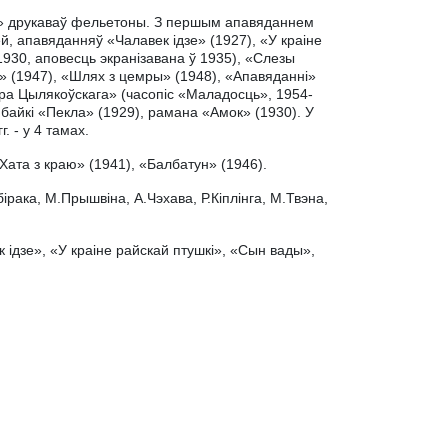
мот» друкаваў фельетоны. З першым апавяданнем
цей, апавяданняў «Чалавек ідзе» (1927), «У краіне
1930, аповесць экранізавана ў 1935), «Слезы
у» (1947), «Шлях з цемры» (1948), «Апавяданні»
ара Цылякоўскага» (часопіс «Маладосць», 1954-
 байкі «Пекла» (1929), рамана «Амок» (1930). У
. - у 4 тамах.
Хата з краю» (1941), «Балбатун» (1946).
рака, М.Прышвіна, А.Чэхава, Р.Кіплінга, М.Твэна,
 ідзе», «У краіне райскай птушкі», «Сын вады»,