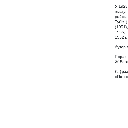
У 1923
выступ
райска
Тубі» 
(1951)
1955),
1952 г.
Аўтар 
Перакл
Ж.Верн
Лаўрэа
«Палес