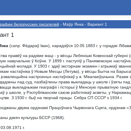
рафии белорусскиx писателей
- Маўр Янка - Вариант 1
ант 1
Янка
(сапр. Фёдараў Іван), нарадзіўся 10.05.1883 г. у горадзе Лібава
ства правёў на радзіме маці - у вёсцы Лебянішкі Ковенскай губерні
ую навучальню ў Коўне. У 1899 г. паступіў у Панявежскую настаўні
цыйнай моладзі. У 1903 г. здаў экстэрнам экзамен і атрымаў званн
ікам настаўніка ў Новым Месцы (Летува), у вёсцы Бытча на Барыса
е рэвалюцыйна настроеных настаўнікаў у в. Мікалаеўшчына. Разам з
дадзены пад суд, пазбаўлены права выкладаць у школе і ўзяты пад н
вацца выкладчыкам геаграфіі і гісторыі ў Менскую прыватную ганд
аў у школе, у Рэспубліканскім саюзе работнікаў асветы, у Наркам
цтве. З 1930 г. быў на творчай працы. Сябра СП СССР з 1934 г.
роджаны двума ордэнамі Працоўнага Чырвонага Сцяга, ордэнам «З
аны дзеяч культуры БССР (1968).
03.08.1971 г.