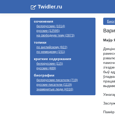
Twidler.ru
сочинения
Биог
белорусские (1014)
Вари
русские (12595)
на свободную тему (2873)
Маўр 
топики
по английскому (922)
Дзяцін
по немецкому (151)
рамесн
рэвалю
краткие содержания
памочн
белорусские (115)
з'ездз
русские (489)
быў ад
биографии
ўладка
белорусские писатели (719)
працав
русские писатели (1119)
выдаве
знаменитые люди (4316)
Узнага
Заслуж
Памёр 