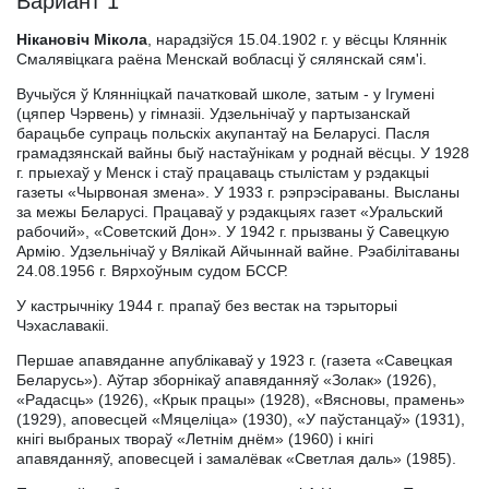
Вариант 1
Нікановіч Мікола
, нарадзіўся 15.04.1902 г. у вёсцы Кляннік
Смалявіцкага раёна Менскай вобласці ў сялянскай сям'і.
Вучыўся ў Клянніцкай пачатковай школе, затым - у Ігумені
(цяпер Чэрвень) у гімназіі. Удзельнічаў у партызанскай
барацьбе супраць польскіх акупантаў на Беларусі. Пасля
грамадзянскай вайны быў настаўнікам у роднай вёсцы. У 1928
г. прыехаў у Менск і стаў працаваць стылістам у рэдакцыі
газеты «Чырвоная змена». У 1933 г. рэпрэсіраваны. Высланы
за межы Беларусі. Працаваў у рэдакцыях газет «Уральский
рабочий», «Советский Дон». У 1942 г. прызваны ў Савецкую
Армію. Удзельнічаў у Вялікай Айчыннай вайне. Рэабілітаваны
24.08.1956 г. Вярхоўным судом БССР.
У кастрычніку 1944 г. прапаў без вестак на тэрыторыі
Чэхаславакіі.
Першае апавяданне апублікаваў у 1923 г. (газета «Савецкая
Беларусь»). Аўтар зборнікаў апавяданняў «Золак» (1926),
«Радасць» (1926), «Крык працы» (1928), «Вясновы, прамень»
(1929), аповесцей «Мяцеліца» (1930), «У паўстанцаў» (1931),
кнігі выбраных твораў «Летнім днём» (1960) і кнігі
апавяданняў, аповесцей і замалёвак «Светлая даль» (1985).