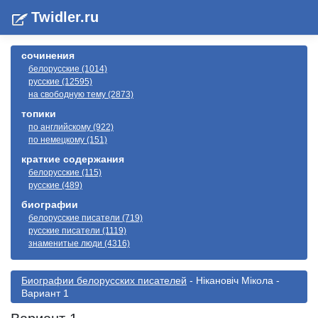
Twidler.ru
сочинения
белорусские (1014)
русские (12595)
на свободную тему (2873)
топики
по английскому (922)
по немецкому (151)
краткие содержания
белорусские (115)
русские (489)
биографии
белорусские писатели (719)
русские писатели (1119)
знаменитые люди (4316)
Биографии белорусскиx писателей
- Нікановіч Мікола -
Вариант 1