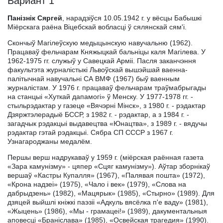
Вариант 1
Панізнік Сяргей
, нарадзіўся 10.05.1942 г. у вёсцы Бабышкі
Міёрскага раёна Віцебскай вобласці ў сялянскай сям'і.
Скончыў Магілеўскую медыцынскую навучальню (1962).
Працаваў фельчарам Княжыцкай бальніцы каля Магілева. У
1962-1975 гг. служыў у Савецкай Арміі. Пасля заканчэння
факультэта журналістыкі Львоўскай вышэйшай ваенна-
палітычнай навучальні СА ВМФ (1967) быў ваенным
журналістам. У 1976 г. працаваў фельчарам траўмабрыгады
на станцыі «Хуткай дапамогі» ў Менску. У 1977-1978 гг. -
стыльрэдактар у газеце «Вячэрні Мінск», з 1980 г. - рэдактар
Дзяржтэлерадыё БССР, з 1982 г. - рэдактар, а з 1984 г. -
загадчык рэдакцыі выдавецтва «Юнацтва», з 1989 г. - вядучы
рэдактар гэтай рэдакцыі. Сябра СП СССР з 1967 г.
Узнагароджаны медалём.
Першы верш надрукаваў у 1959 г. (міёрская раённая газета
«Зара камунізму» - цяпер «Сцяг камунізму»). Аўтар зборнікаў
вершаў «Кастры Купалля» (1967), «Палявая пошта» (1972),
«Крона надзеі» (1975), «Чало і век» (1979), «Слова на
дабрыдзень» (1982), «Мацярык» (1985), «Стырно» (1989). Для
дзяцей выйшлі кніжкі паэзіі «Адкуль вясёлка п'е ваду» (1981),
«Жыцень» (1986), «Мы - грамацеі!» (1989), дакументальныя
аповесці «Браніслава» (1985), «Освейская трагедия» (1990).