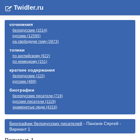
Twidler.ru
сочинения
белорусские (1014)
русские (12595)
на свободную тему (2873)
топики
по английскому (922)
по немецкому (151)
краткие содержания
белорусские (115)
русские (489)
биографии
белорусские писатели (719)
русские писатели (1119)
знаменитые люди (4316)
Биографии белорусскиx писателей
- Панізнік Сяргей -
Вариант 1