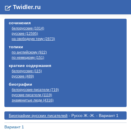
Twidler.ru
сочинения
белорусские (1014)
русские (12595)
на свободную тему (2873)
топики
по английскому (922)
по немецкому (151)
краткие содержания
белорусские (115)
русские (489)
биографии
белорусские писатели (719)
русские писатели (1119)
знаменитые люди (4316)
Биографии русскиx писателей
- Руссо Ж.-Ж. - Вариант 1
Вариант 1