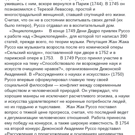
ужившись с ним, вскоре вернулся в Париж (1744). В 1745 он
познакомился с Терезой Левассер, простой и
многострадальной женщиной, ставшей спутницей его жизни.
Считая, что он не в состоянии воспитывать своих детей (их
было пятеро), Руссо отдавал их в воспитательный дом.
«Энциклопедия» В конце 1749 Дени Дидро привлек Руссо
к работе над «Энциклопедией», для которой тот написал 390
статей, прежде всего, по теории музыки. Репутация Жан Жака
Руссо как музыканта возросла после его комической оперы
«Сельский колдун», поставленной при дворе в 1752 и в
парижской опере в 1753. В 1749 Руссо принял участие в
конкурсе на тему «Способствовало ли возрождение наук и
искусств очищению нравов?», организованном Дижонской
Академией. В «Рассуждениях о науках и искусствах» (1750)
Руссо впервые сформулировал главную тему своей
социальной философии — конфликт между современным
обществом и человеческой природой. Он утверждал, что
хорошие манеры не исключают расчетливого эгоизма, а науки
и искусства удовлетворяют не коренные потребности людей,
но их гордыню и тщеславие. Жан Жак Руссо поставил
вопрос о тяжкой цене прогресса, считая, что последний ведет
к дегуманизации человеческих отношений. Работа принесла
ему победу на конкурсе, а также широкую известность. В 1754
на второй конкурс Дижонской Академии Руссо представил
«Рассуждение о происхождении и основаниях неравенства