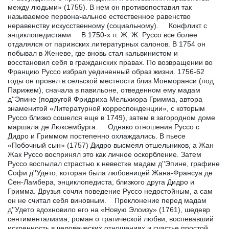
между людьми» (1755). В нем он противопоставил так
называемое первоначальное естественное равенство
неравенству искусственному (социальному). Конфликт с
энциклопедистами В 1750-х гг. Ж. Ж. Руссо все более
отдалялся от парижских литературных салонов. В 1754 он
побывал в Женеве, где вновь стал кальвинистом и
восстановил себя в гражданских правах. По возвращении во
Францию Руссо избрал уединенный образ жизни. 1756-62
годы он провел в сельской местности близ Монморанси (под
Парижем), сначала в павильоне, отведенном ему мадам
д''Эпине (подругой Фридриха Мельхиора Гримма, автора
знаменитой «Литературной корреспонденции», с которым
Руссо близко сошелся еще в 1749), затем в загородном доме
маршала де Люксембурга. Однако отношения Руссо с
Дидро и Гриммом постепенно охлаждались. В пьесе
«Побочный сын» (1757) Дидро высмеял отшельников, а Жан
Жак Руссо воспринял это как личное оскорбление. Затем
Руссо воспылал страстью к невестке мадам д''Эпине, графине
Софи д''Удето, которая была любовницей Жана-Франсуа де
Сен-Ламбера, энциклопедиста, близкого друга Дидро и
Гримма. Друзья сочли поведение Руссо недостойным, а сам
он не считал себя виновным. Преклонение перед мадам
д''Удето вдохновило его на «Новую Элоизу» (1761), шедевр
сентиментализма, роман о трагической любви, воспевавший
искренность в человеческих отношениях и счастье простой