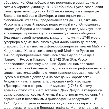
образование. Она побудила его поступить в семинарию, а
затем в хоровое училище. В 1730 Жан Жак Руссо возобновил
свои странствия, однако в 1732 вновь вернулся к мадам де
Варанс, на сей раз в Шамбери, и стал одним из ее
любовников. Их связь, продолжавшаяся до 1739, открыла
Руссо путь в новый, прежде недоступный мир. Отношения с
мадам де Варанс и посещавшими ее дом людьми улучшили
его манеры, привили вкус к интеллектуальному общению.
Благодаря своей покровительнице он получил в 1740 место
гувернера в доме лионского судьи Жана Бонно де Мабли,
старшего брата известных философов-просветителей Мабли и
Кондильяка. Хотя воспитателя детей Мабли из Руссо не
вышло, приобретенные связи помогли ему по приезде в
Париж. Руссо в Париже В 1742 Жан Жак Руссо
переселился в столицу Франции. Здесь он намеревался
добиться успеха благодаря предлагаемой им реформе нотной
записи, заключавшейся в отмене транспонировки и ключей.
Руссо выступил с докладом на заседании королевской
Академии наук, а затем апеллировал к публике, издав
«Диссертацию о современной музыке» (1743). К этому
времени относится и его встреча с Дени Дидро, в котором он
сразу распознал светлый, чуждый мелочности ум, склонный к
серьезным и независимым философским раздумьям. В
1743 Руссо получил назначение на должность секретаря
французского посла в Венеции графа де Монтегю, однако, не