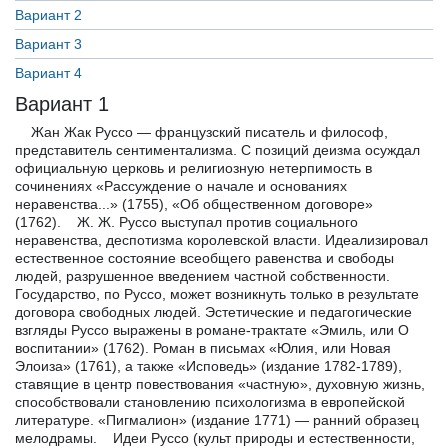
Вариант 2
Вариант 3
Вариант 4
Вариант 1
Жан Жак Руссо — французский писатель и философ,
представитель сентиментализма. С позиций деизма осуждал
официальную церковь и религиозную нетерпимость в
сочинениях «Рассуждение о начале и основаниях
неравенства...» (1755), «Об общественном договоре»
(1762). Ж. Ж. Руссо выступал против социального
неравенства, деспотизма королевской власти. Идеализировал
естественное состояние всеобщего равенства и свободы
людей, разрушенное введением частной собственности.
Государство, по Руссо, может возникнуть только в результате
договора свободных людей. Эстетические и педагогические
взгляды Руссо выражены в романе-трактате «Эмиль, или О
воспитании» (1762). Роман в письмах «Юлия, или Новая
Элоиза» (1761), а также «Исповедь» (издание 1782-1789),
ставящие в центр повествования «частную», духовную жизнь,
способствовали становлению психологизма в европейской
литературе. «Пигмалион» (издание 1771) — ранний образец
мелодрамы. Идеи Руссо (культ природы и естественности,