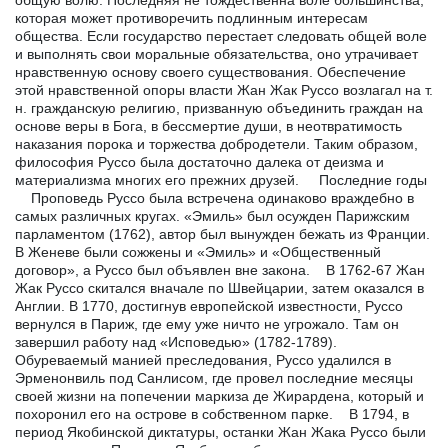
которая может противоречить подлинным интересам
общества. Если государство перестает следовать общей воле
и выполнять свои моральные обязательства, оно утрачивает
нравственную основу своего существования. Обеспечение
этой нравственной опоры власти Жан Жак Руссо возлагал на т.
н. гражданскую религию, призванную объединить граждан на
основе веры в Бога, в бессмертие души, в неотвратимость
наказания порока и торжества добродетели. Таким образом,
философия Руссо была достаточно далека от деизма и
материализма многих его прежних друзей. Последние годы
Проповедь Руссо была встречена одинаково враждебно в
самых различных кругах. «Эмиль» был осужден Парижским
парламентом (1762), автор был вынужден бежать из Франции.
В Женеве были сожжены и «Эмиль» и «Общественный
договор», а Руссо был объявлен вне закона. В 1762-67 Жан
Жак Руссо скитался вначале по Швейцарии, затем оказался в
Англии. В 1770, достигнув европейской известности, Руссо
вернулся в Париж, где ему уже ничто не угрожало. Там он
завершил работу над «Исповедью» (1782-1789).
Обуреваемый манией преследования, Руссо удалился в
Эрменонвиль под Санлисом, где провел последние месяцы
своей жизни на попечении маркиза де Жирардена, который и
похоронил его на острове в собственном парке. В 1794, в
период Якобинской диктатуры, останки Жан Жака Руссо были