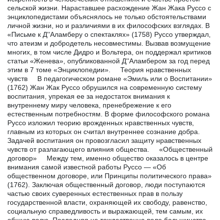
сельской жизни. Нараставшее расхождение Жан Жака Руссо с
энциклопедистами объяснялось не только обстоятельствами
личной жизни, но и различиями в их философских взглядах. В
«Письме к Д''Аламберу о спектаклях» (1758) Руссо утверждал,
что атеизм и добродетель несовместимы. Вызвав возмущение
многих, в том числе Дидро и Вольтера, он поддержал критиков
статьи «Женева», опубликованной Д''Аламбером за год перед
этим в 7 томе «Энциклопедии». Теория нравственных
чувств В педагогическом романе «Эмиль или о Воспитании»
(1762) Жан Жак Руссо обрушился на современную систему
воспитания, упрекая ее за недостаток внимания к
внутреннему миру человека, пренебрежение к его
естественным потребностям. В форме философского романа
Руссо изложил теорию врожденных нравственных чувств,
главным из которых он считал внутреннее сознание добра.
Задачей воспитания он провозгласил защиту нравственных
чувств от разлагающего влияния общества. «Общественный
договор» Между тем, именно общество оказалось в центре
внимания самой известной работы Руссо — «Об
общественном договоре, или Принципы политического права»
(1762). Заключая общественный договор, люди поступаются
частью своих суверенных естественных прав в пользу
государственной власти, охраняющей их свободу, равенство,
социальную справедливость и выражающей, тем самым, их
общую волю. Последняя не тождественна воле большинства,