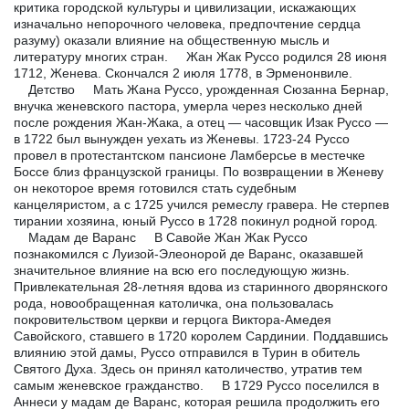
критика городской культуры и цивилизации, искажающих
изначально непорочного человека, предпочтение сердца
разуму) оказали влияние на общественную мысль и
литературу многих стран. Жан Жак Руссо родился 28 июня
1712, Женева. Скончался 2 июля 1778, в Эрменонвиле.
Детство Мать Жана Руссо, урожденная Сюзанна Бернар,
внучка женевского пастора, умерла через несколько дней
после рождения Жан-Жака, а отец — часовщик Изак Руссо —
в 1722 был вынужден уехать из Женевы. 1723-24 Руссо
провел в протестантском пансионе Ламберсье в местечке
Боссе близ французской границы. По возвращении в Женеву
он некоторое время готовился стать судебным
канцеляристом, а с 1725 учился ремеслу гравера. Не стерпев
тирании хозяина, юный Руссо в 1728 покинул родной город.
Мадам де Варанс В Савойе Жан Жак Руссо
познакомился с Луизой-Элеонорой де Варанс, оказавшей
значительное влияние на всю его последующую жизнь.
Привлекательная 28-летняя вдова из старинного дворянского
рода, новообращенная католичка, она пользовалась
покровительством церкви и герцога Виктора-Амедея
Савойского, ставшего в 1720 королем Сардинии. Поддавшись
влиянию этой дамы, Руссо отправился в Турин в обитель
Святого Духа. Здесь он принял католичество, утратив тем
самым женевское гражданство. В 1729 Руссо поселился в
Аннеси у мадам де Варанс, которая решила продолжить его