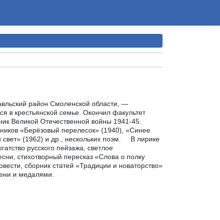
авльский район Смоленской области, —
ся в крестьянской семье. Окончил факультет
тник Великой Отечественной войны 1941-45.
рников «Берёзовый перелесок» (1940), «Синее
й свет» (1962) и др., нескольких поэм. В лирике
гатство русского пейзажа, светлое
есни, стихотворный пересказ «Слова о полку
овести, сборник статей «Традиции и новаторство»
ени и медалями.