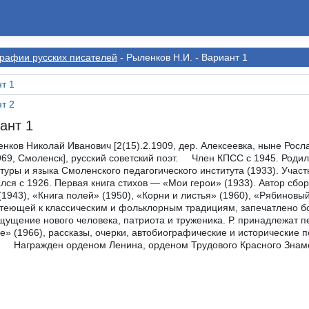
рафии русскиx писателей
- Рыленков Н.И. - Вариант 1
т 1
т 2
ант 1
ов Николай Иванович [2(15).2.1909, дер. Алексеевка, ныне Росл
969, Смоленск], русский советский поэт. Член КПСС с 1945. Родил
туры и языка Смоленского педагогического института (1933). Учас
лся с 1926. Первая книга стихов — «Мои герои» (1933). Автор сбо
(1943), «Книга полей» (1950), «Корни и листья» (1960), «Рябиновы
готеющей к классическим и фольклорным традициям, запечатлено бо
ущение нового человека, патриота и труженика. Р. принадлежат п
е» (1966), рассказы, очерки, автобиографические и исторические п
. Награжден орденом Ленина, орденом Трудового Красного Знам