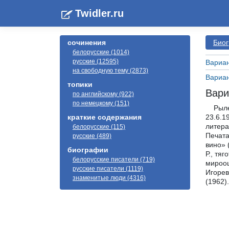
Twidler.ru
сочинения
Биог
белорусские (1014)
русские (12595)
Вариан
на свободную тему (2873)
Вариан
топики
Вари
по английскому (922)
по немецкому (151)
Рыленк
краткие содержания
23.6.1
литера
белорусские (115)
Печата
русские (489)
вино» 
биографии
Р., тя
белорусские писатели (719)
мироощ
русские писатели (1119)
Игорев
знаменитые люди (4316)
(1962)