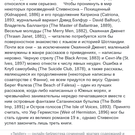
относился к ним серьезно. Чтобы проникнуть в мир
некоторых произведений Стивенсона – Похищенный
(Kidnapped, 1886) и его продолжение Катриона (Catriona,
1893; журнальный вариант Дэвид Бэлфур – David Balfour),
Владетель Баллантрэ (The Master of Ballantrae, 1889),
Веселые молодцы (The Merry Men, 1882), Окаянная Дженет
(Thrawn Janet, 1881), – читателю потребуется хотя бы
поверхностное знакомство с языком и историей Шотландии.
Почти все они – за исключением Окаянной Дженет, маленькой
жемчужины в жанре рассказов о привидениях, – написаны
неровно. Черную стрелу (The Black Arrow, 1883) и Сент-Ив (St.
Ives, 1897) можно отнести к числу явных неудач. Ошибка и
Клуб самоубийц (The Suicide Club, 1878), а также рассказы,
являющиеся их продолжением (некоторые написаны в
соавторстве с Фанни), не всем придутся по вкусу. Однако
Берег Фалеза (The Beach of Falesa) – один из лучших
рассказов, когда-либо написанных о Южных морях, и
чрезвычайно занимательны нередко печатавшиеся вместе с
ним островные фантазии Сатанинская бутылка (The Bottle
Imp, 1891) и Остров голосов (The Isle of Voices, 1893). Принято
считать, что Уир Гермистон (Weir of Hermiston, 1896) мог бы
стать одним из великих романов 19 в., однако Стивенсон
успел закончить лишь треть книги.
«Twidler» — онлайн библиотека сочинений, кратких содержаний и