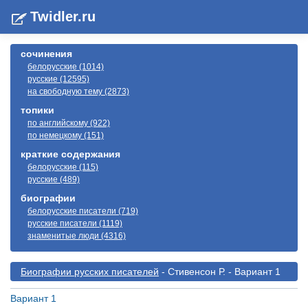
Twidler.ru
сочинения
белорусские (1014)
русские (12595)
на свободную тему (2873)
топики
по английскому (922)
по немецкому (151)
краткие содержания
белорусские (115)
русские (489)
биографии
белорусские писатели (719)
русские писатели (1119)
знаменитые люди (4316)
Биографии русскиx писателей
- Стивенсон Р. - Вариант 1
Вариант 1