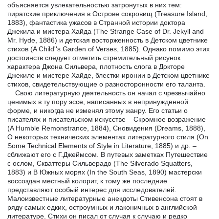
объясняется увлекательностью затронутых в них тем:
пиратские приключения в Острове сокровищ (Treasure Island,
1883), фантастика ужасов в Странной истории доктора
Джекила и мистера Хайда (The Strange Case of Dr. Jekyll and
Mr. Hyde, 1886) и детская восторженность в Детском цветнике
стихов (A Child''s Garden of Verses, 1885). Однако помимо этих
достоинств следует отметить стремительный рисунок
характера Джона Сильвера, плотность слога в Докторе
Джекиле и мистере Хайде, блестки иронии в Детском цветнике
стихов, свидетельствующие о разносторонности его таланта.
Свою литературную деятельность он начал с чрезвычайно
ценимых в ту пору эссе, написанных в непринужденной
форме, и никогда не изменял этому жанру. Его статьи о
писателях и писательском искусстве – Скромное возражение
(A Humble Remonstrance, 1884), Сновидения (Dreams, 1888),
О некоторых технических элементах литературного стиля (On
Some Technical Elements of Style in Literature, 1885) и др. –
сближают его с Г.Джеймсом. В путевых заметках Путешествие
с ослом, Скваттеры Сильверадо (The Silverado Squatters,
1883) и В Южных морях (In the South Seas, 1890) мастерски
воссоздан местный колорит, к тому же последние
представляют особый интерес для исследователей.
Малоизвестные литературные анекдоты Стивенсона стоят в
ряду самых едких, остроумных и лаконичных в английской
литературе. Стихи он писал от случая к случаю и редко