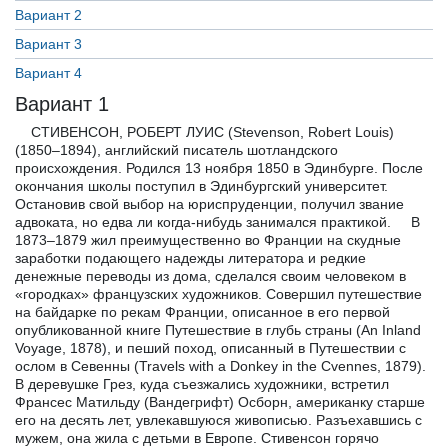
Вариант 2
Вариант 3
Вариант 4
Вариант 1
СТИВЕНСОН, РОБЕРТ ЛУИС (Stevenson, Robert Louis)
(1850–1894), английский писатель шотландского
происхождения. Родился 13 ноября 1850 в Эдинбурге. После
окончания школы поступил в Эдинбургский университет.
Остановив свой выбор на юриспруденции, получил звание
адвоката, но едва ли когда-нибудь занимался практикой. В
1873–1879 жил преимущественно во Франции на скудные
заработки подающего надежды литератора и редкие
денежные переводы из дома, сделался своим человеком в
«городках» французских художников. Совершил путешествие
на байдарке по рекам Франции, описанное в его первой
опубликованной книге Путешествие в глубь страны (An Inland
Voyage, 1878), и пеший поход, описанный в Путешествии с
ослом в Севенны (Travels with a Donkey in the Cvennes, 1879).
В деревушке Грез, куда съезжались художники, встретил
Франсес Матильду (Вандегрифт) Осборн, американку старше
его на десять лет, увлекавшуюся живописью. Разъехавшись с
мужем, она жила с детьми в Европе. Стивенсон горячо