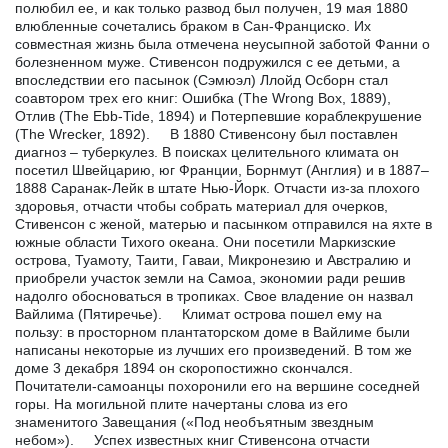
полюбил ее, и как только развод был получен, 19 мая 1880
влюбленные сочетались браком в Сан-Франциско. Их
совместная жизнь была отмечена неусыпной заботой Фанни о
болезненном муже. Стивенсон подружился с ее детьми, а
впоследствии его пасынок (Сэмюэл) Ллойд Осборн стал
соавтором трех его книг: Ошибка (The Wrong Box, 1889),
Отлив (The Ebb-Tide, 1894) и Потерпевшие кораблекрушение
(The Wrecker, 1892). В 1880 Стивенсону был поставлен
диагноз – туберкулез. В поисках целительного климата он
посетил Швейцарию, юг Франции, Борнмут (Англия) и в 1887–
1888 Саранак-Лейк в штате Нью-Йорк. Отчасти из-за плохого
здоровья, отчасти чтобы собрать материал для очерков,
Стивенсон с женой, матерью и пасынком отправился на яхте в
южные области Тихого океана. Они посетили Маркизские
острова, Туамоту, Таити, Гаваи, Микронезию и Австралию и
приобрели участок земли на Самоа, экономии ради решив
надолго обосноваться в тропиках. Свое владение он назвал
Вайлима (Пятиречье). Климат острова пошел ему на
пользу: в просторном плантаторском доме в Вайлиме были
написаны некоторые из лучших его произведений. В том же
доме 3 декабря 1894 он скоропостижно скончался.
Почитатели-самоанцы похоронили его на вершине соседней
горы. На могильной плите начертаны слова из его
знаменитого Завещания («Под необъятным звездным
небом»). Успех известных книг Стивенсона отчасти