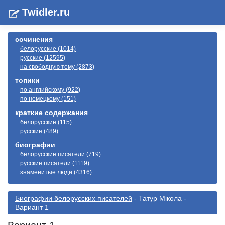
Twidler.ru
сочинения
белорусские (1014)
русские (12595)
на свободную тему (2873)
топики
по английскому (922)
по немецкому (151)
краткие содержания
белорусские (115)
русские (489)
биографии
белорусские писатели (719)
русские писатели (1119)
знаменитые люди (4316)
Биографии белорусскиx писателей
- Татур Мікола -
Вариант 1