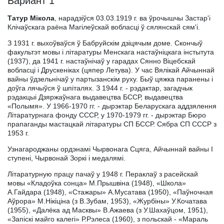
Вариант 1
Татур Мікола
, нарадзіўся 03.03.1919 г. ва ўрочышчы Застар'і
Клічаўскага раёна Магілеўскай вобласці ў сялянскай сям'і.
З 1931 г. выхоўваўся ў Бабруйскім дзіцячым доме. Скончыў
факультэт мовы і літаратуры Менскага настаўніцкага інстытута
(1937), да 1941 г. настаўнічаў у гарадах Сянно Віцебскай
вобласці і Друскеніках (цяпер Летува). У час Вялікай Айчыннай
вайны ўдзельнічаў у партызанскім руху. Быў цяжка паранены і
доўга лячыўся ў шпіталях. З 1944 г. - рэдактар, загадчык
рэдакцыі Дзяржаўнага выдавецтва БССР, выдавецтва
«Полымя». У 1966-1970 гг. - дырэктар Беларускага аддзялення
Літаратурнага фонду СССР, у 1970-1979 гг. - дырэктар Бюро
прапаганды мастацкай літаратуры СП БССР. Сябра СП СССР з
1953 г.
Узнагароджаны ордэнамі Чырвонага Сцяга, Айчыннай вайны I
ступені, Чырвонай Зоркі і медалямі.
Літаратурную працу пачаў у 1948 г. Пераклаў з расейскай
мовы «Кладоўка сонца» М.Прышвіна (1948), «Школа»
А.Гайдара (1948), «Стажары» А.Мусатава (1950), «Паўночная
Аўрора» М.Нікіціна (з В.Зубам, 1953), «Журбіны» У.Кочатава
(1955), «Далёка ад Масквы» В.Ажаева (з У.Шахаўцом, 1951),
«Запіскі майго калегі» Р.Рэлеса (1960), з польскай - «Мараль