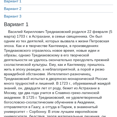
Вариант 1
Вариант 2
Вариант 3
Вариант 1
Василий Кириллович Тредиаковский родился 22 февраля (5 марта) 1703 г. в Астрахани, в семье священника. Он был одним из тех деятелей, которых вызвала к жизни Петровская эпоха. Как и в творчестве Кантемира, в произведениях Тредиаковского отразилось новое время, новые идеи и образы, однако Тредиаковскому в его творческой деятельности не удалось окончательно преодолеть прежней схоластической культуры. Ему, как и Кантемиру, пришлось жить в эпоху реакции, в неблагоприятной, а порой и резко враждебной обстановке. Интеллигент-разночинец, Тредиаковский испытал в дворянско-монархической России много трудностей и лишений. В 1723 г., обуреваемый жаждой знаний, он, двадцати лет от роду, бежит из Астрахани в Москву, где два года учится в Славяно-греко-латинской академии. В 1725 г. Тредиаковский, не удовлетворенный богословско-схоластическим обучением в Академии, отправляется в Гаагу, а оттуда в Париж, в знаменитый университет – Сорбонну. В этом лучшем европейском университете, бедствуя, терпя материальные лишения, он учится три года и, став крупным ученым-филологом, в 1730 г. возвращается в Россию с тем, чтобы послужить просвещению Родины, послужить «досточтимым по гроб мною соотечественникам». Начало его литературной деятельности – самая светлая пора его жизни. Тредиаковский приехал в Россию атеистом, с восторгом читавшим сатиры Кантемира, называвшим церковников «тартюфами» и «сволочью». Он сразу включается в общественную жизнь, выступая убежденным сторонником «просвещенного абсолютизма», защитником деяний Петра, историческое значение реформ которого он раскрыл в «Елегии на смерть Петра Великого». К этому же времени относится перевод Тредиаковским светского по содержанию романа Поля Тальмана «Езда в остров Любви», воспринятого реакционным духовенством как дерзкий вызов официальной литературе. Но так было вначале. Положение ученого-разночинца, отстаивавшего в условиях дворянско-помещичьего строя свое право на существование, было поистине трагичным. Его всячески дискредитировали, унижали, старались изобразить бездарным, смешным. Людей умственного труда, посвятивших себе науке, без чинов и титулов, в высших кругах считали неполноценными людьми. Нужно было обладать колоссальной силой воли, несгибаемым и могучим характером, огромным талантом, чтобы утвердить свои права, сохранить чувство собственного достоинства, несмотря на плебейское происхождение. Это было по силам только Ломоносову. В 1732 г. Тредиаковский становится штатным переводчиком при Академии наук, затем секретарем Академии. Он ведет огромную литературную и научную работу. Но положение профессора «элоквенции» (красноречия), «трудолюбивого филолога» и придворного «пиита» становилось в Академии все более тяжелым. Оно усугублялось и литературной полемикой с Ломоносовым и Сумароковым. Будучи замечательным новатором во многих областях русской литературы, Тредиаковский, обладая меньшим литературным талантом, позволил вскоре опередить себя своим продолжателям Ломоносову и Сумарокову, которые, идя по пути, им впервые указанному, смогли очень скоро превзойти Тредиаковского и продвинуться значительно далее. Тредиаковский все это болезненно переживал, и вражда его с Ломоносовым и Сумароковым была длительной и непримиримой. Она началась с середины 1740-х годов, с того времени, когда поэтический талант Ломоносова затмевает дарование Тредиаковского. Спор между писателями шел о направлении, в котором должна развиваться русская поэзия, о характере стихотворного языка, но формы полемики были резкими. В последние годы Тредиаковский оставался в совершеннейшем одиночестве. Травля в академических кругах сделалась настолько невыносимой, что Тредиаковскому пришлось в 1759 г. оставить Академию. Он прожил еще 10 лет в полунищете (трижды погорел), болезнях (у него отнялись ноги) и, всеми забытый, умер 6 (17) августа 1769 г. в Санкт-Петербурге. Тредиаковский филолог и критик Определяя историко-литературное значение творческой деятельности Тредиаковского, Белинский писал: «Тредиаковский никогда не будет забыт, потому что родился вовремя». Всю свою жизнь Тредиаковский работал не покладая рук. Необычайное трудолюбие, неутомимость и стремление принести «пользу для всей России» отличало его. Он оставил огромное наследие и был одним из самых плодовитых писателей-классицистов. Крупнейший филолог, преобразователь русского стихосложения, поэт и переводчик, автор теоретических и критических статей, «Тредиаковский брался за то, за что прежде всего должно браться». Титанический труд Тредиаковского был направлен на создание русской литературы, русской национальной культуры, и эпиграфом ко всей его деятельности могут служить слова, произнесенные им незадолго до смерти: «Исповедую чистосердечно, что после истины ничего другого не ценю дороже в жизни моей, как услужение, на честности и пользе основанное, досточтимым по гроб мною соотечественникам». Свою литературную деятельность Тредиаковский начал с написания галантно-любовных песенок, которые он писал по-французски, но с русскими заглавиями: «Басенка о непостоянстве девушек», «Баллада о том, что любовь без заплаты не бывает от женского пола» и др. Песенки эти – образцы подражания легкой французской поэзии XVIII в. Вернувшись в 1730 г. в Россию, Тредиаковский издает перевод романа французского писателя Поля Тальмана «Езда в остров Любви» с приложением «Стихов на разные случаи». Это было его первым выступлением в печати и первым в России сборником светских стихотворений, написанных на русском и французском языках. В предисловии к роману, названному «К читателю», Тредиаковский, выдвигая определенную программу литературных реформ, подчеркивает светский характер этого произведения. Он выступает сторонником рифмы в стихе, ставит вопрос о выборе языка и стиля, которые должны определяться содержанием произведения, его жанровой природой. Тредиаковский обосновывает выбор для перевода простого русского слова, а не славянского языка тем, что «сия книга мирская», что это книга «сладкия любви» и потому «всем должна быть вразумительна», а «славянский язык темен», т.е. малопонятен. Славянский язык – язык церковных книг, а в светских книгах Тредиаковский предлагает освободиться от «славянщизны» и переводит «Езду в остров Любви» «почти самым простым русским словом, то есть каковым мы меж собой говорим». Правда, простой русский язык, который имеет в виду Тредиаковский, — это язык, на котором говорят при «дворе ее величества». Это язык «благоразумнейших ее министров», дворян. Заслуга Тредиаковского – в постановке вопроса о необходимости реформы литературного языка, о совершенствовании которого он заботится и тогда, когда произносит 14 марта 1735 г. в Российском собрании «Речь о чистоте российского языка», в которой указывает на необходимость составления грамматики «доброй и исправной» — словаря «полного и довольного», риторики и «стихотворной науки». К сожалению, языку писателя была свойственна большая затрудненность повествовательной и поэтической речи, что объяснялось повествовательной и поэтической речи, что объяснялось смешением славянизмов с латинизированными оборотами и русскими просторечными словами. Этот нарочито усложненный, искусственный язык не раз был предметом насмешек над писателем. Реформа русского литературного языка, необходимость которой осознал Тредиаковский, была осуществлена Ломоносовым, им же были изданы «Риторика» (1748) и «Грамматика» (1757). Новой России требовалась новая общенациональная литература, и Тредиаковский внес в ее развитие свою лепту. Особенно много сделал он в области «стихотворной науки». Силлабическое стихосложение, возникшее в условиях схоластической церковной культуры, не соответствовало новому, светскому преимущественно, содержанию русской литературы. Это впервые понял Тредиаковский, обративший внимание на русскую народную поэзию. Его реформа русского стихосложения была связана с коренными традициями русской национальной культуры и основывалась на знании им фольклора. В трактате «Новый и краткий способ к сложению российских стихов» (1735) Тредиаковский первый указал на тонический принцип как наиболее соответствующий природным свойствам русского языка. В основе новой системы Тредиаковского лежит принцип равномерного распределения ударений, принцип «тонической» стопы. Свои теоретические положения обосновывал он и в других трактатах, в частности в статье «О древнем, среднем и новом стихотворении российском». Однако предпринятая Тредиаковским реформа стиха не была полной. Тредиаковский не смог окончательно порвать со старой силлабической системой, считая, что новый принцип должен быть распространен только на длинные силлабические стихи с большим количеством слогов, одиннадцатисложные стихи («российские пентаметры») и тринадцатисложные («российские эксаметры»). Короткие, четырех- и девятистопные стихи могут по-прежнему оставаться силлабическими, так как в коротких стихах одного ударения достаточно, чтобы организовать стих, сообщить ему определенную ритмичность. Половинчатость реформы Тредиаковского сказалась и в том, что он отдавал предпочтение парной женской рифме, отвергая возможность чередования в одном стихе женских и мужских рифм. Только в сатирических стихах допускал он возможность употребления мужской рифмы. Далее ограничения касались трехсложных стоп, против употребления которых возражал Тредиаковский. В двухсложных (ямб, хорей, пиррихий и спондей) он отдавал предпочтение хорею как наиболее характерному размеру русского стиха. Спустя четыре года, в 1739 году, появился трактат Ломоносова «О правилах российского стихотворства», снявший все ограничения с силлабической системы стихосложения. Характерно, что Тредиаковский вынужден был согласиться с теоретическими обоснованиями Ломоносова и во втором издании своего «Нового и краткого способа» (1752), к которому он прилагает различные стихотворения, переработал их. Тредиаковский отказывается от ранее предложенных им ограничений. Новаторская реформа Тредиаковского вызывала неоднократно упреки в подражательности