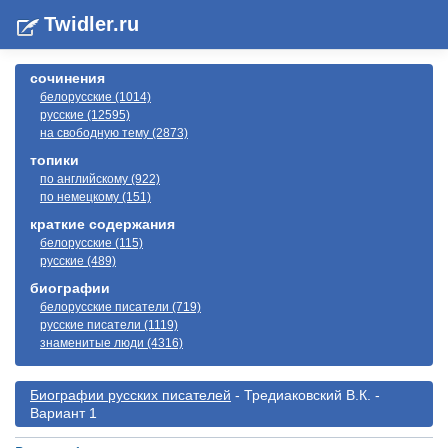
Twidler.ru
сочинения
белорусские (1014)
русские (12595)
на свободную тему (2873)
топики
по английскому (922)
по немецкому (151)
краткие содержания
белорусские (115)
русские (489)
биографии
белорусские писатели (719)
русские писатели (1119)
знаменитые люди (4316)
Биографии русскиx писателей
- Тредиаковский В.К. -
Вариант 1